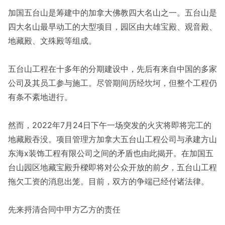
加国五台山是筹建中的加拿大佛教四大名山之一。五台山是
四大名山最早动工的大型项目，园区由大雄宝殿、观音殿、
地藏殿、文殊殿等组成。
五台山工程在十多年的分期建设中，先后有来自中国的多家
公司及其员工参与施工。尽管期间历经坎坷，但整个工程仍
有条不紊地进行。
然而，2022年7月24日下午一场突发的火灾将即将完工的
地藏殿吞没。项目管理方加拿大五台山工程公司与承建方山
东海x装饰工程有限公司之间的矛盾也由此揭开。在加国五
台山园区地藏宝殿升樑即将对公众开放的前夕，五台山工程
拖欠工资的消息出笼。目前，双方的争端已经付诸法律。
先来捋清合同中甲方乙方的责任