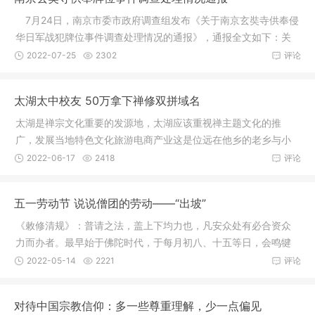
7月24日，南京市委市政府调查组发布《关于南京玄奘寺供奉侵
华日军战犯牌位事件调查处理情况的通报》，通报全文如下：关
于南京
2022-07-25
2302
评论
太湖太中校友 50万拿下禅修双拼域名
太湖是禅宗文化重要的发源地，太湖应该重视禅主题文化的推
广，发展当地特色文化旅游电商产业这是位远在他乡的老乡与小
编我微信对
2022-06-17
2418
评论
五一劳动节 说说僧团的劳动——“出坡”
《敕修清规》：普请之法，盖上下均力也，凡安众处有必合资众
力而办者。最早始于佛陀时代，于每月初八、十五等日，会鸣犍
椎总集众
2022-05-14
2221
评论
对待中国宗教信仰：多一些尊重理解，少一点偏见