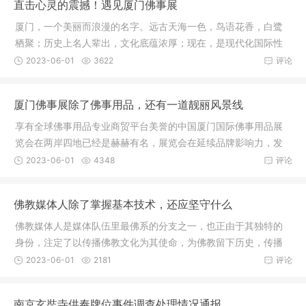
直击心灵的震撼！遇见厦门佛事展
厦门，一个美丽而浪漫的名字。远古天海一色，鸟语花香，白鹭
栖聚；历史上名人辈出，文化底蕴浓厚；现在，是现代化国际性
港口风景
2023-06-01
3622
评论
厦门佛事展除了佛事用品，还有一道靓丽风景线
享有全球佛事用品专业商贸平台美誉的中国厦门国际佛事用品展
览会在两岸四地已经是赫赫有名，展览会在延续品牌影响力，发
展新市场
2023-06-01
4348
评论
佛教媒体人除了掌握基本技术，还应坚守什么
佛教媒体人是媒体队伍里最佛系的分支之一，也正由于其独特的
身份，注定了以传播佛教文化为其使命，为佛教留下历史，传播
中华传统
2023-06-01
2181
评论
南京玄奘寺供奉牌位事件调查处理情况通报