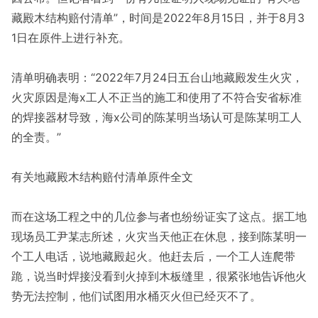
藏殿木结构赔付清单”，时间是2022年8月15日，并于8月3
1日在原件上进行补充。
清单明确表明：“2022年7月24日五台山地藏殿发生火灾，
火灾原因是海x工人不正当的施工和使用了不符合安省标准
的焊接器材导致，海x公司的陈某明当场认可是陈某明工人
的全责。”
有关地藏殿木结构赔付清单原件全文
而在这场工程之中的几位参与者也纷纷证实了这点。据工地
现场员工尹某志所述，火灾当天他正在休息，接到陈某明一
个工人电话，说地藏殿起火。他赶去后，一个工人连爬带
跪，说当时焊接没看到火掉到木板缝里，很紧张地告诉他火
势无法控制，他们试图用水桶灭火但已经灭不了。