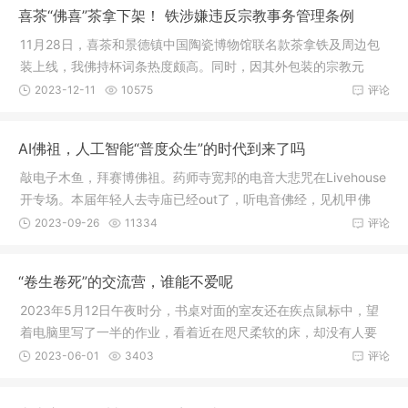
喜茶“佛喜”茶拿下架！ 铁涉嫌违反宗教事务管理条例
11月28日，喜茶和景德镇中国陶瓷博物馆联名款茶拿铁及周边包
装上线，我佛持杯词条热度颇高。同时，因其外包装的宗教元
素，也引来
2023-12-11
10575
评论
AI佛祖，人工智能“普度众生”的时代到来了吗
敲电子木鱼，拜赛博佛祖。药师寺宽邦的电音大悲咒在Livehouse
开专场。本届年轻人去寺庙已经out了，听电音佛经，见机甲佛
祖，越来
2023-09-26
11334
评论
“卷生卷死”的交流营，谁能不爱呢
2023年5月12日午夜时分，书桌对面的室友还在疾点鼠标中，望
着电脑里写了一半的作业，看着近在咫尺柔软的床，却没有人要
躺。哎，
2023-06-01
3403
评论