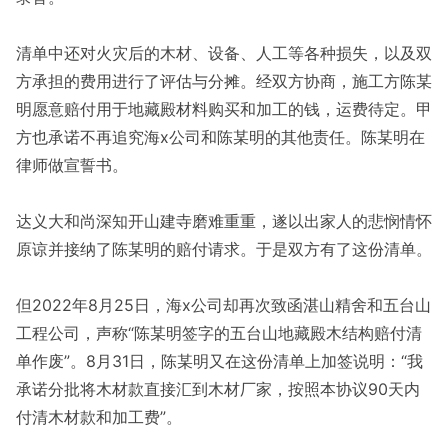
清单中还对火灾后的木材、设备、人工等各种损失，以及双
方承担的费用进行了评估与分摊。经双方协商，施工方陈某
明愿意赔付用于地藏殿材料购买和加工的钱，运费待定。甲
方也承诺不再追究海x公司和陈某明的其他责任。陈某明在
律师做宣誓书。
达义大和尚深知开山建寺磨难重重，遂以出家人的悲悯情怀
原谅并接纳了陈某明的赔付请求。于是双方有了这份清单。
但2022年8月25日，海x公司却再次致函湛山精舍和五台山
工程公司，声称“陈某明签字的五台山地藏殿木结构赔付清
单作废”。8月31日，陈某明又在这份清单上加签说明：“我
承诺分批将木材款直接汇到木材厂家，按照本协议90天内
付清木材款和加工费”。