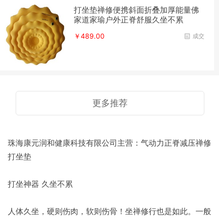
打坐垫禅修便携斜面折叠加厚能量佛
家道家瑜户外正脊舒服久坐不累
￥489.00
成交
更多推荐
珠海康元润和健康科技有限公司主营：气动力正脊减压禅修
打坐垫
打坐神器 久坐不累
人体久坐，硬则伤肉，软则伤骨！坐禅修行也是如此。一般