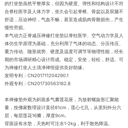
的打坐垫虽然平整厚实，但因为硬度、弹性和结构设计不符
合脊柱医学及人体力学，坐久会引起脊椎、骨盆以及双腿不
舒适，压迫神经，气血不畅，甚至造成肌肉骨骼损伤，产生
慢性劳损。
本气动力正脊减压禅修打坐垫以脊柱医学、空气动力学及人
体仿生学原理为基础，充分利用了气体的动态、分压传压、
重力传动、随形就势、硬度及温度可调节等物理性能，经长
期的市场调研精心设计而成。稳定，安坐，轻松，舒适。可
为禅修打坐人士清净禅悟提供良好助缘。
发明专利：CN201711204290.1
外观专利：CN201730563182.8
本禅修垫外观为斜面多气囊莲花座，为放射螺旋形汇聚能
量，按佛家数理设计直径81cm，莲心七孔，从里到外分六
层，每层莲花16瓣，厚度9cm。
背面设有水垫，天热时可注水1-2kg，利于散热降温。