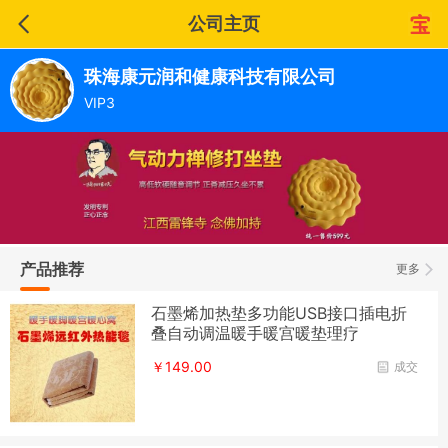
公司主页
珠海康元润和健康科技有限公司
VIP3
产品推荐
更多
石墨烯加热垫多功能USB接口插电折
叠自动调温暖手暖宫暖垫理疗
￥149.00
成交