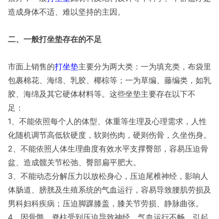
造成身体不适、难以坚持的主因。
二、一般打坐垫存在的不足
市面上销售的
打坐垫
主要分为两大类：一为填充类，布袋里
包裹棉花、海绵、乳胶、椰棕等；一为草编、藤编类，如乳
胶、海绵及其它硬体材料等。这些坐垫主要存在以下不
足：
1、不能依照每个人的体型、体重等生理及心理需求，人性
化随机调节高低软硬度，软则伤肉，硬则伤骨，久坐伤身。
2、不能依照人体生理曲度有效水平支撑臀部，容易压迫骨
盆、造成髋关节松弛、臀部扁平肥大。
3、不能动态分解压力以放松身心，压迫尾椎神经，影响人
体肠道、膀胱及生殖系统的气血运行，容易导致腰肌劳损及
男科妇科疾病；压迫脚踝膝盖，膝关节劳损、静脉曲张。
4、因骨骼、脊柱受到压迫导致神经、气血运行不畅，引起