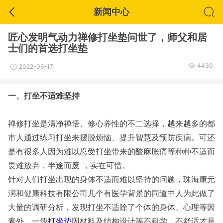
新闻中心
匠心发明气动力禅修打坐垫问世了，师父和居
士们的首选打坐垫
4430
2022-06-17
一、打坐不适难坚持
禅修打坐是清净禅悟、修心养性的不二选择，越来越多的都
市人通过练习打坐来摆脱烦恼、提升智慧及预防疾病。可还
是有很多人因为难以忍受打坐带来的酸麻胀痛等种种不适而
畏难放弃，半途而废 ，实在可惜。
针对人们打坐出现的身体不适而难以坚持的问题，珠海康元
润和健康科技有限公司几个有医学背景的同道中人为此做了
大量的调研分析，发现打坐不适除了个体的身体、心理等因
素外，一般
打坐垫
因材料及结构设计等不科学、不舒适才是