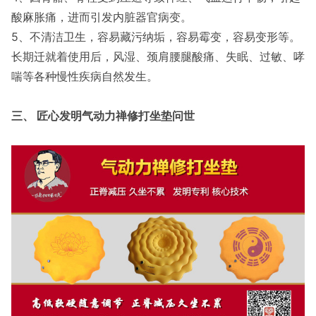
酸麻胀痛，进而引发内脏器官病变。
5、不清洁卫生，容易藏污纳垢，容易霉变，容易变形等。
长期迁就着使用后，风湿、颈肩腰腿酸痛、失眠、过敏、哮
喘等各种慢性疾病自然发生。
三、 匠心发明气动力禅修打坐垫问世