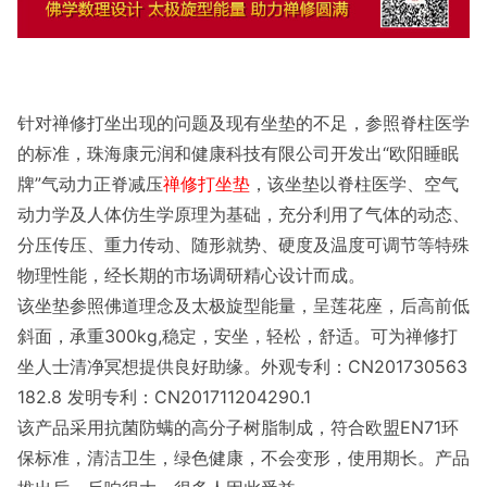
针对禅修打坐出现的问题及现有坐垫的不足，参照脊柱医学
的标准，珠海康元润和健康科技有限公司开发出“欧阳睡眠
牌”气动力正脊减压
禅修打坐垫
，该坐垫以脊柱医学、空气
动力学及人体仿生学原理为基础，充分利用了气体的动态、
分压传压、重力传动、随形就势、硬度及温度可调节等特殊
物理性能，经长期的市场调研精心设计而成。
该坐垫参照佛道理念及太极旋型能量，呈莲花座，后高前低
斜面，承重300kg,稳定，安坐，轻松，舒适。可为禅修打
坐人士清净冥想提供良好助缘。外观专利：CN201730563
182.8 发明专利：CN201711204290.1
该产品采用抗菌防螨的高分子树脂制成，符合欧盟EN71环
保标准，清洁卫生，绿色健康，不会变形，使用期长。产品