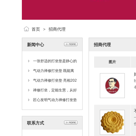
首页
招商代理
>
新闻中心
招商代理
一张舒适的打坐垫是静心的
图片
必然选择
气动力禅修打坐垫 既能离
苦又能静心 打坐的最佳选
气动力禅修打坐垫 亮相202
择
2厦门春季佛事展
禅修打坐，定能生慧，从好
的禅修打坐垫开始~
匠心发明气动力禅修打坐垫
问世了，师父和居士们的首
选打坐垫
联系方式