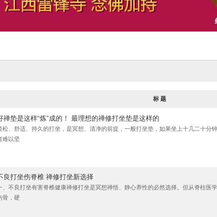
标 题
好禅垫是这样“炼”成的！ 最理想的禅修打坐垫是这样的
轻松、舒适、持久的打坐，是冥想、清净的前提，一般打坐垫，如果坐上十几二十分
者难以坚
不良打坐伤脊椎 禅修打坐新选择
一、不良打坐有害脊椎健康禅修打坐是冥想禅悟、静心养性的必然选择。但从脊柱医
伤骨，硬