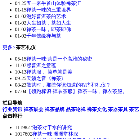
04-25
五一来牛首山体验禅茶汇
01-15
禅茶一味的三重境界
01-02
泡好普洱茶的艺术
01-02
人生如茶，茶如人生
01-02
禅茶一味，即茶即佛
01-02
千年佛缘禅与茶
更多
>
茶艺礼仪
05-15
禅茶一味:茶是一个高雅的秘密
11-07
感普洱之意蕴
10-13
禅茶服， 简单就是美
09-25
天籁之音《禅茶》
08-23
敬茶时，那些你该知道的程序和礼仪？
07-04
【领跑标识·禪衣茶服】禪茶一味，禪衣茶服。
栏目导航
行业资讯
禅茶展会
禅茶品牌
品茶论禅
禅茶文化
茶器茶具
茶艺
点击排行
111982
1
泡茶对于水的讲究
101760
2
禅茶一味 渊渊堂林深