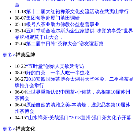
章
11-18
第十二届大红袍禅茶文化交流活动在武夷山举行
08-07
集团领导赴厦门莆田调研
05-14
根号八茶业助力佛教公益慈善事业
05-14
五叶堂联合哈尔斯为企业家提供“味觉的享受”世界
品牌相聚莫干山大会，
05-04
第二届中日韩“茶禅大会”谱友谊新篇
更多
>
禅茶品牌
10-22
“五叶堂”创始人吴钦延专访
08-09
好的白茶，一半人吃一半虫吃
06-27
2018安徽国际茶博会太湖县天华谷尖、二祖禅茶品
牌推介会举行
06-04
让世界重新认识中国茶-小罐茶，亮相第10届苏州
茶博会
06-04
原始自然的清雅之美-本清烧，邀您品鉴第10届苏
州茶博会
04-15
“山水禅茶·美哉溪口”2018宣州·溪口茶文化节开幕
更多
>
禅茶文化