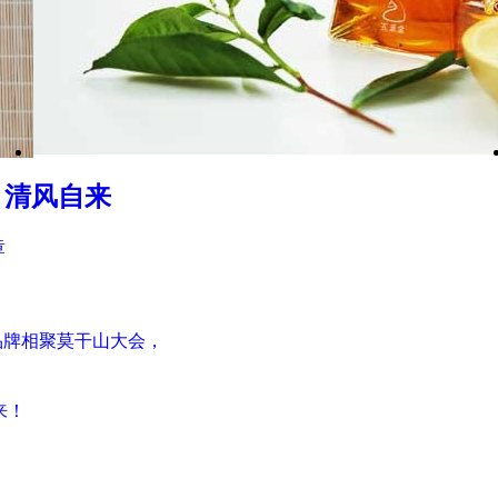
 清风自来
章
品牌相聚莫干山大会，
来！