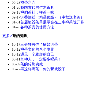
06-23
禅茶之壶
01-26
我国古代的竹木茶具
09-18
禅韵茶社：禅茶一味
09-17
沉香烟丝（精品顶级）（中秋送老爸）
01-31
首届银器茶具展示会在三字禅茶院开幕
01-28
各种茶具的使用方法
更多
>
茶的知识
10-17
三分钟教你了解普洱茶
10-12
禅茶文化的八个境界
10-12
遇见一个雅趣的自己！
08-11
九种人，一定要多喝茶！
06-09
茶的传统功效
05-22
再这样喝茶，你的肾就没了