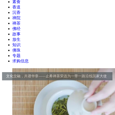
素食
香道
沉香
禅院
禅茶
佛经
故事
放生
知识
佛珠
专题
求购信息
郑州少林禅茶：禅修融于茶道之中