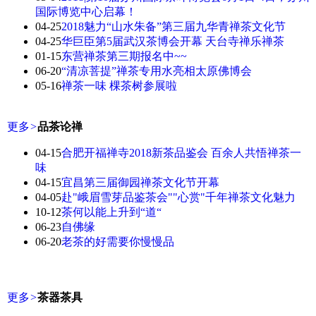
国际博览中心启幕！
04-25
2018魅力“山水朱备”第三届九华青禅茶文化节
04-25
华巨臣第5届武汉茶博会开幕 天台寺禅乐禅茶
01-15
东营禅茶第三期报名中~~
06-20
“清凉菩提”禅茶专用水亮相太原佛博会
05-16
禅茶一味 棵茶树参展啦
更多
>
品茶论禅
04-15
合肥开福禅寺2018新茶品鉴会 百余人共悟禅茶一
味
04-15
宜昌第三届御园禅茶文化节开幕
04-05
赴"峨眉雪芽品鉴茶会""心赏"千年禅茶文化魅力
10-12
茶何以能上升到“道“
06-23
自佛缘
06-20
老茶的好需要你慢慢品
更多
>
茶器茶具