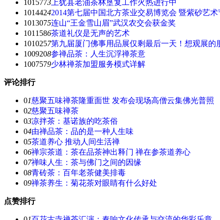
101577
3
上犹县老油茶林垦复工作火热进行中
101442
4
2014第七届中国北方茶业交易博览会 暨紫砂艺术
101307
5
连山“王金雪山眉”武汉农交会获金奖
101158
6
茶道礼仪是无声的艺术
101025
7
第九届厦门佛事用品展仅剩最后一天！想观展的
100920
8
参禅品茶：人生沉浮禅茶意
100757
9
少林禅茶加盟服务模式详解
评论排行
0
1
慈聚五味禅茶隆重面世 发布会现场高僧云集佛光普照
0
2
慈聚五味禅茶
0
3
凉拌茶：基诺族的吃茶俗
0
4
由禅品茶：品的是一种人生味
0
5
茶道养心 推动人间生活禅
0
6
禅宗茶道：茶在品茶神出释门 禅在参茶道养心
0
7
禅味人生：茶与佛门之间的因缘
0
8
青砖茶：百年老茶健美排毒
0
9
禅茶养生：菊花茶对眼睛有什么好处
点赞排行
0
1
百花古寺禅茶汇演：奏响文化传承与交流的华彩乐章