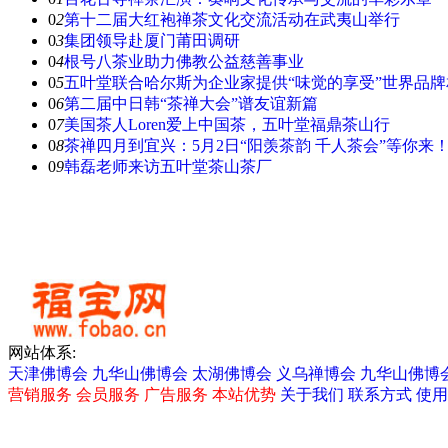
0
2
第十二届大红袍禅茶文化交流活动在武夷山举行
0
3
集团领导赴厦门莆田调研
0
4
根号八茶业助力佛教公益慈善事业
0
5
五叶堂联合哈尔斯为企业家提供“味觉的享受”世界品
0
6
第二届中日韩“茶禅大会”谱友谊新篇
0
7
美国茶人Loren爱上中国茶，五叶堂福鼎茶山行
0
8
茶禅四月到宜兴：5月2日“阳羡茶韵 千人茶会”等你来
0
9
韩磊老师来访五叶堂茶山茶厂
网站体系:
天津佛博会
九华山佛博会
太湖佛博会
义乌禅博会
九华山佛博
营销服务
会员服务
广告服务
本站优势
关于我们
联系方式
使用