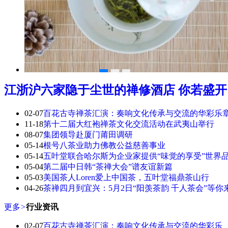
江浙沪六家隐于尘世的禅修酒店 你若盛开
02-07
百花古寺禅茶汇演：奏响文化传承与交流的华彩乐
11-18
第十二届大红袍禅茶文化交流活动在武夷山举行
08-07
集团领导赴厦门莆田调研
05-14
根号八茶业助力佛教公益慈善事业
05-14
五叶堂联合哈尔斯为企业家提供“味觉的享受”世界
05-04
第二届中日韩“茶禅大会”谱友谊新篇
05-03
美国茶人Loren爱上中国茶，五叶堂福鼎茶山行
04-26
茶禅四月到宜兴：5月2日“阳羡茶韵 千人茶会”等你
更多
>
行业资讯
02-07
百花古寺禅茶汇演：奏响文化传承与交流的华彩乐