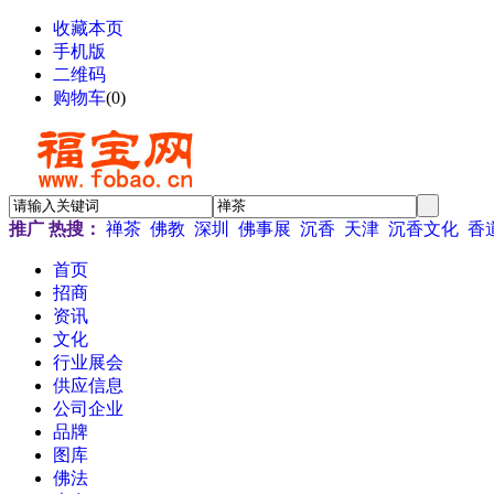
收藏本页
手机版
二维码
购物车
(
0
)
推广
热搜：
禅茶
佛教
深圳
佛事展
沉香
天津
沉香文化
香
首页
招商
资讯
文化
行业展会
供应信息
公司企业
品牌
图库
佛法