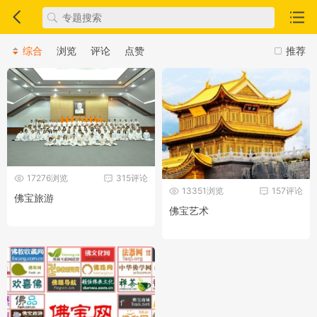
综合
浏览
评论
点赞
推荐
17276浏览
315评论
13351浏览
157评论
佛宝旅游
佛宝艺术