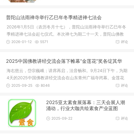
普陀山法雨禅寺举行乙巳年冬季精进禅七法会
2026年1月5日（农历冬月十七），普陀山法雨禅寺举行乙巳年冬
季精进禅七法会起七仪式。本次禅七为期二十一天，普陀山佛教
协会会长
2026-01-12
5571
评论
2025中国佛教讲经交流会落下帷幕“金莲花”奖各绽其华
海右慈云，岱宗巍峨；讲席再启，法音畅和。9月24日下午，为期
4天的2025中国佛教讲经交流会在山东青州广福寺闭幕。金莲花
奖获奖名
2025-09-25
8046
评论
2025亚太素食展落幕：三天会展人潮
涌动，行业大咖共绘素食产业蓝图
2025-09-22
评论