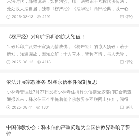
末法时代，邪师说法，如恒河沙。印广法师弟子号称代佛传法，
处处以大法自居，独尊《楞严经》《法华经》两部经典，以一心
三藏一念
2025-08-13
4191
评论
《楞严经》对印广邪师的惊人预破！
1. 破斥印广及弟子宣扬无情成佛，《楞严经》的惊人预破：若于
所知，知遍圆故，因知立解：十方草木，皆称有情，与人无异，
草木为
2025-08-13
4118
评论
依法开展宗教事务 对释永信事件深刻反思
少林寺管理处7月27日发布少林寺住持释永信接受多部门联合调查
通报以来，释永信三个字拖着整个佛教界在互联网上狂奔，闹得
沸沸扬
2025-08-11
1801
评论
中国佛教协会：释永信的严重问题为全国佛教界敲响了警
钟