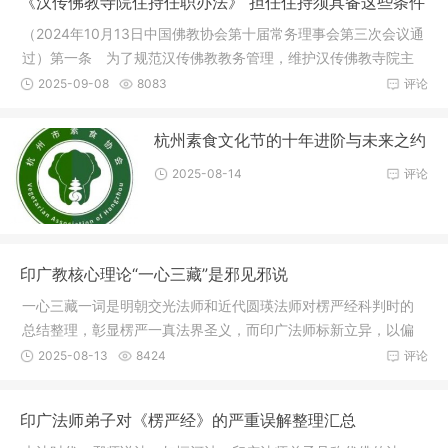
《汉传佛教寺院住持任职办法》 担任住持须具备这些条件
（2024年10月13日中国佛教协会第十届常务理事会第三次会议通
过）第一条 为了规范汉传佛教教务管理，维护汉传佛教寺院主
要教职人
2025-09-08
8083
评论
杭州素食文化节的十年进阶与未来之约
2025-08-14
评论
印广教核心理论“一心三藏”是邪见邪说
一心三藏一词是明朝交光法师和近代圆瑛法师对楞严经科判时的
总结整理，彰显楞严一真法界圣义，而印广法师标新立异，以偏
概全，倡
2025-08-13
8424
评论
印广法师弟子对《楞严经》的严重误解整理汇总