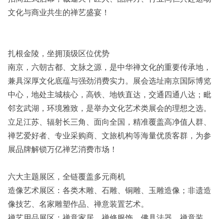
文化与商业共生的禅艺盛宴！
扎根金陵，坐拥顶级区位优势
南京，六朝古都、文脉之源，是中华禅文化的重要传承地，
兼具深厚文化底蕴与强劲消费实力。展会选址南京国际博览
中心，地处主城核心，高铁、地铁直达，交通四通八达；毗
邻玄武湖，环境雅致，是举办文化艺术类展会的理想之选。
立足江苏、辐射长三角、面向全国，精准覆盖高净值人群、
禅艺爱好者、专业采购商、文旅机构等海量优质客群，为参
展品牌解锁万亿禅艺消费市场！
六大主题展区，全链覆盖多元商机
造像艺术展区：各类木雕、石雕、铜雕、玉雕造像；非遗造
像技艺、名家雕塑作品、禅意装置艺术。
禅艺用品展区：禅意家居、禅修服饰、佛具法器、禅意装