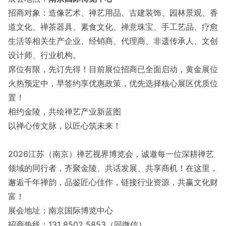
招商对象：造像艺术、禅艺用品、古建装饰、园林景观、香
道文化、禅茶器具、素食文化、禅意珠宝、手工艺品、疗愈
生活等相关生产企业、经销商、代理商、非遗传承人、文创
设计师、行业机构。
席位有限，先订先得！目前展位招商已全面启动，黄金展位
火热预定中，早签约享优惠政策，优先选择核心展区优质位
置！
相约金陵，共绘禅艺产业新蓝图
以禅心传文脉，以匠心筑未来！
2026江苏（南京）禅艺视界博览会，诚邀每一位深耕禅艺
领域的同行者，齐聚金陵、共话发展、共享商机！在这里，
邂逅千年禅韵，品鉴匠心佳作，链接行业资源，共赢文化财
富！
展会地址：南京国际博览中心
招商热线：131 8502 5853（同微信）