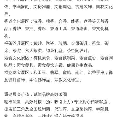
饰、书画篆刻、文房雅器、文创周边。古建装饰、园林文化
等。
香道文化展区：沉香、檀香、合香、线香、盘香等天然香
品；香炉、香插、香席、香道工具；香道培训、香文化机
构。
禅茶器具展区：紫砂、陶瓷、玻璃、金属茶具；茶盘、茶
席、茶宠；六大茶类、禅茶礼盒、茶空间设计。
素食文化展区：有机素食、素食预制菜、素食点心、素食调
味品；素食餐具、素食餐饮连锁、健康养生食品。
禅意珠宝展区：和田玉、翡翠、蜜蜡、南红、沉香手串；禅
意设计首饰、本命佛饰品、宗教文化珠宝。
重磅展会价值，赋能品牌高效破圈
精准流量，高效对接：预计吸引上万+专业观众精准客流，
覆盖长三角及全国经销商、代理商、文旅采购商、寺院机
构、高端会所等，一站式打通产销对接渠道。