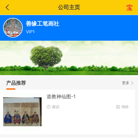
公司主页
善缘工笔画社
VIP1
产品推荐
更多
道教神仙图-1
面议
询价