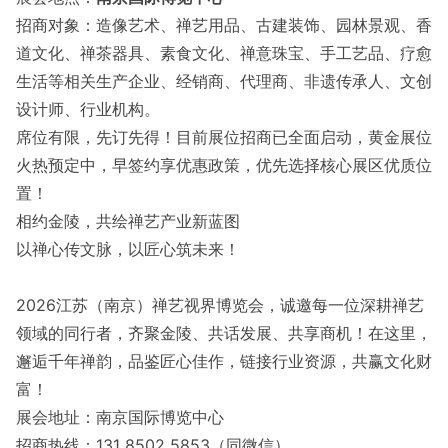
招商对象：造像艺术、禅艺用品、古建装饰、园林景观、香
道文化、禅茶器具、素食文化、禅意珠宝、手工艺品、疗愈
生活等相关生产企业、经销商、代理商、非遗传承人、文创
设计师、行业机构。
席位有限，先订先得！目前展位招商已全面启动，黄金展位
火热预定中，早签约享优惠政策，优先选择核心展区优质位
置！
相约金陵，共绘禅艺产业新蓝图
以禅心传文脉，以匠心筑未来！
2026江苏（南京）禅艺视界博览会，诚邀每一位深耕禅艺
领域的同行者，齐聚金陵、共话发展、共享商机！在这里，
邂逅千年禅韵，品鉴匠心佳作，链接行业资源，共赢文化财
富！
展会地址：南京国际博览中心
招商热线：131 8502 5853（同微信）