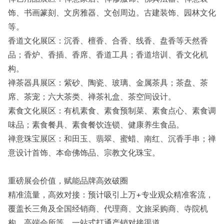
饰、书画篆刻、文房雅器、文创周边。古建装饰、园林文化
等。
香道文化展区：沉香、檀香、合香、线香、盘香等天然香
品；香炉、香插、香席、香道工具；香道培训、香文化机
构。
禅茶器具展区：紫砂、陶瓷、玻璃、金属茶具；茶盘、茶
席、茶宠；六大茶类、禅茶礼盒、茶空间设计。
素食文化展区：有机素食、素食预制菜、素食点心、素食调
味品；素食餐具、素食餐饮连锁、健康养生食品。
禅意珠宝展区：和田玉、翡翠、蜜蜡、南红、沉香手串；禅
意设计首饰、本命佛饰品、宗教文化珠宝。
重磅展会价值，赋能品牌高效破圈
精准流量，高效对接：预计吸引上万+专业观众精准客流，
覆盖长三角及全国经销商、代理商、文旅采购商、寺院机
构、高端会所等，一站式打通产销对接渠道。