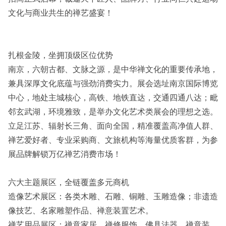
文化与商业共生的禅艺盛宴！
扎根金陵，坐拥顶级区位优势
南京，六朝古都、文脉之源，是中华禅文化的重要传承地，
兼具深厚文化底蕴与强劲消费实力。展会选址南京国际博览
中心，地处主城核心，高铁、地铁直达，交通四通八达；毗
邻玄武湖，环境雅致，是举办文化艺术类展会的理想之选。
立足江苏、辐射长三角、面向全国，精准覆盖高净值人群、
禅艺爱好者、专业采购商、文旅机构等海量优质客群，为参
展品牌解锁万亿禅艺消费市场！
六大主题展区，全链覆盖多元商机
造像艺术展区：各类木雕、石雕、铜雕、玉雕造像；非遗造
像技艺、名家雕塑作品、禅意装置艺术。
禅艺用品展区：禅意家居、禅修服饰、佛具法器、禅意装