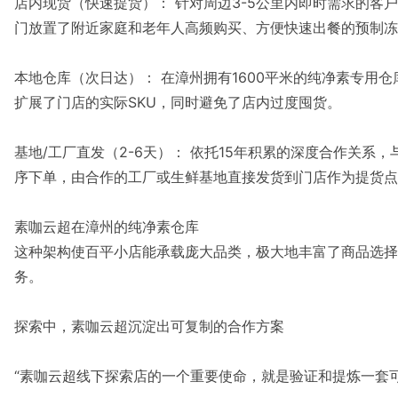
店内现货（快速提货）： 针对周边3-5公里内即时需求的客
门放置了附近家庭和老年人高频购买、方便快速出餐的预制冻
本地仓库（次日达）： 在漳州拥有1600平米的纯净素专用
扩展了门店的实际SKU，同时避免了店内过度囤货。
基地/工厂直发（2-6天）： 依托15年积累的深度合作关系
序下单，由合作的工厂或生鲜基地直接发货到门店作为提货点
素咖云超在漳州的纯净素仓库
这种架构使百平小店能承载庞大品类，极大地丰富了商品选择
务。
探索中，素咖云超沉淀出可复制的合作方案
“素咖云超线下探索店的一个重要使命，就是验证和提炼一套