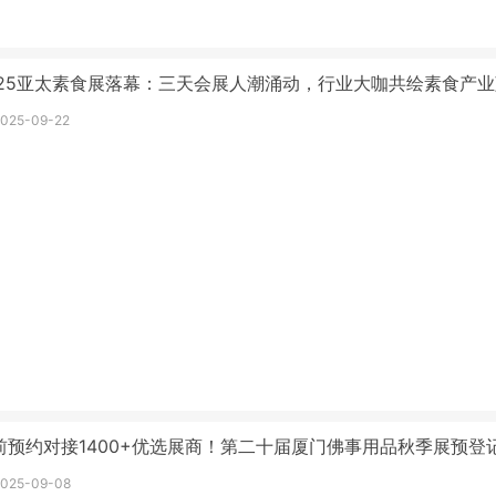
025亚太素食展落幕：三天会展人潮涌动，行业大咖共绘素食产
2025-09-22
前预约对接1400+优选展商！第二十届厦门佛事用品秋季展预登
2025-09-08