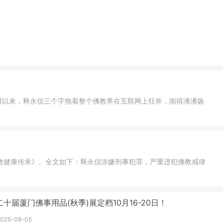
报以来，释永信三个字拖着整个佛教界在互联网上狂奔，闹得沸沸扬
国佛教健康传承》。全文如下：释永信涉嫌刑事犯罪，严重违犯佛教戒律
二十届厦门佛事用品(秋季)展定档10月16-20日！
2025-08-05