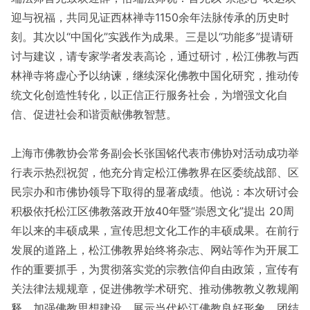
迎与祝福，共同见证西林禅寺1150余年法脉传承的历史时
刻。其次以“中国化”实践作为成果。三是以“功能多”提请研
讨与建议，请专家学者发表高论，通过研讨，松江佛教与西
林禅寺将虚心予以纳谏，继续深化佛教中国化研究，推动传
统文化创造性转化，以正信正行服务社会，为增强文化自
信、促进社会和谐贡献佛教智慧。
上海市佛教协会常务副会长张国铭代表市佛协对活动成功举
行表示热烈祝贺，他充分肯定松江佛教界在区委统战部、区
民宗办和市佛协领导下取得的显著成绩。他说：本次研讨会
积极依托松江区佛教落政开放40年暨“崇恩文化”提出 20周
年以来的丰硕成果，宣传思想文化工作的丰硕成果。在前行
发展的道路上，松江佛教界始终将杂志、网站等作为开展工
作的重要抓手，为贯彻落实党的宗教信仰自由政策，宣传有
关法律法规规章，促进佛教学术研究、推动佛教教义教规阐
释、加强佛教思想建设、展示当代松江佛教良好形象、团结