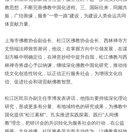
教思想，不断完善佛教中国化进程。三、国际往来，同频共
振，广结善缘，服务“一带一路”建设，为建设人类命运共同
体贡献力量。
上海市佛教协会副会长、松江区佛教协会会长、西林禅寺方
丈悟端法师致答谢词，他说：在掌握方向中引领发展，在谋
划方略中明确定位，在禅意抄经中提升自我，松江佛教与西
林禅寺将虚心予以纳谏，继续深化佛教中国化研究，推动传
统文化创造性转化，以正信正行服务社会，为增强文化自
信、促进社会和谐贡献佛教智慧。
松江区民宗办副主任李博发表讲话，他指出要持续深化理论
研究，形成更多有分量、有地域特色的研究成果，为佛教中
国化提供“松江素材”。扎实推进实践探索。践行“人间佛
教”理念，把研讨会的共识转化为服务社会的行动，在公益
慈善、文化传播、社区服务等方面主动作为，让佛教更好地