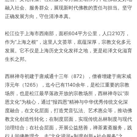
融入社会、服务群众，展现新时代佛教的责任与担当。坚守
正确发展方向，守住清净本真。
松江位于上海市西南部，面积604平方公里，人口210万，
作为“上海之根”，这里人文荟萃，底蕴深厚，宗教文化多元
发展。它不仅是上海历史文化发祥之地，更是崧泽文化滋育
生长之邦。
西林禅寺初建于唐咸通十三年（872），僧睿增建于南宋咸
淳元年（1265），迄今已有1140余年，是松江重要的宗教
场所，也是松江最早落政开放的宗教场所，西林禅寺以“崇
恩文化”为核心，通过"报四恩"精神与中华优秀传统文化深
度融合，在文化层面，打造梵音弘法、艺术惠众等，推动佛
教文化创造性转化；在制度层面，实现传统丛林制度与现代
治理结合；在社会层面，开展公益慈善，禅茶素斋服务，践
行人间佛教理念，走“文化浸润+制度创新+社会服务”之