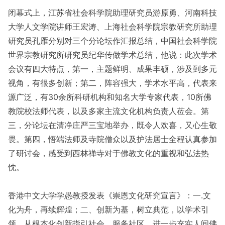
闭幕式上，江苏省社会科学院助理研究员游原勇、河南科技
大学人文学院讲师王宏涛、上海社会科学院宗教研究所助理
研究员孔雁分别对三个分论坛作汇报总结，中国社会科学院
世界宗教研究所研究员纪华传做学术总结，他说：此次学术
会议有四大特点，第一，主题鲜明、成果丰硕，涉及到多元
视角，有很多创新；第二，阵容强大，学术水平高，代表来
源广泛，有30余所科研机构和知名大学专家代表，10所佛
教院校法师代表，以及多家主流文化机构负责人莅会。第
三，分论坛在清净庄严三宝地举办，既令人欢喜，又心生敬
畏。第四，悟端法师及寺院僧众以及护法居士全程认真参加
了研讨会，感受到西林禅寺对于佛教文化的重视和弘法热
忱。
香港中文大学学愚教授发表《崇恩文化研究宣言》：一.文
化为舟，再续辉煌；二、创新为基，树立典范，以学术引
领，从根本化创新指引社会，服务社区，进一步充实人间佛