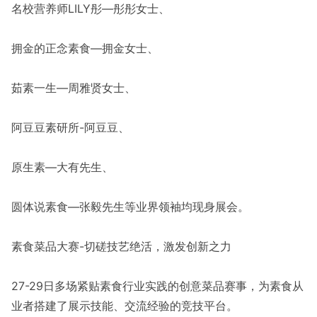
名校营养师LILY彤—彤彤女士、
拥金的正念素食—拥金女士、
茹素一生—周雅贤女士、
阿豆豆素研所-阿豆豆、
原生素—大有先生、
圆体说素食—张毅先生等业界领袖均现身展会。
素食菜品大赛-切磋技艺绝活，激发创新之力
27-29日多场紧贴素食行业实践的创意菜品赛事，为素食从
业者搭建了展示技能、交流经验的竞技平台。