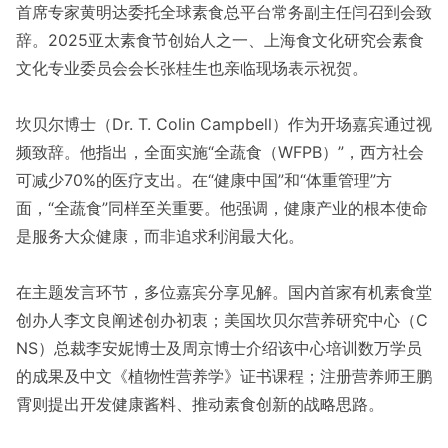
首席专家黄明达委托全球素食总平台常务副主任闫召到会致
辞。2025亚太素食节创始人之一、上海食文化研究会素食
文化专业委员会会长张桂生也亲临现场表示祝贺。
坎贝尔博士（Dr. T. Colin Campbell）作为开场嘉宾通过视
频致辞。他指出，全面实施“全蔬食（WFPB）”，西方社会
可减少70%的医疗支出。在“健康中国”和“体重管理”方
面，“全蔬食”同样至关重要。他强调，健康产业的根本使命
是服务大众健康，而非追求利润最大化。
在主题发言环节，多位嘉宾分享见解。国内首家有机素食堂
创办人李文良阐述创办初衷；美国坎贝尔营养研究中心（C
NS）总裁李安妮博士及周京博士介绍该中心培训数万学员
的成果及中文《植物性营养学》证书课程；注册营养师王鹏
霄则提出开发健康酱料、推动素食创新的战略思路。