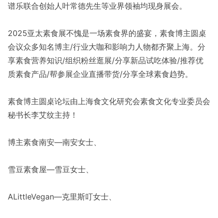
谱乐联合创始人叶常德先生等业界领袖均现身展会。
2025亚太素食展不愧是一场素食界的盛宴，素食博主圆桌
会议众多知名博主/行业大咖和影响力人物都齐聚上海。分
享素食营养知识/组织粉丝逛展/分享新品试吃体验/推荐优
质素食产品/帮参展企业直播带货/分享全球素食趋势。
素食博主圆桌论坛由上海食文化研究会素食文化专业委员会
秘书长李艾纹主持！
博主素食南安—南安女士、
雪豆素食屋—雪豆女士、
ALittleVegan—克里斯叮女士、