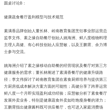
圆桌讨论B：
健康蔬食餐厅盈利模型与技术规范
素满香品牌创始人董长林、岭南教育集团烹饪事业部运营总
监李文伟、素之缘自助餐厅创始人姚海洲、鲜八度植物料理
主理人高健、有心科技创始人应慧敏，以及王鹏霄、余力博
士参与交流。
姚海洲介绍了素之缘移动自助餐的经营现状及餐厅对第三方
健康服务的需求；董长林阐述了素满香餐厅的健康升级路
径；李文伟探讨了岭南教育集团在素食厨师培养与提供第三
方厨房低成本解决方案方面的可能性；高健分享了跨界运营
鲜八度一个月即实现盈利成功经验；应慧敏分析了素食餐厅
发展外卖业务，特别是健康蔬食外卖如吃饱瘦身餐的潜力；
王鹏霄指出健康酱料既可供应餐厅，也可进入家庭消费场