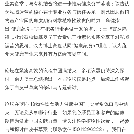
业素食堂，与有机结合将进一步推动健康食堂落地；陈蕾认
为私域运营的核心在于专业服务与信任关系；刘允因从做植
物基产业园的角度期待科学植物性饮食的助力；高健指
出“健康蔬食+”具有把各行业再做一遍的潜力；王鹏霄从鸿
禧志业转型植物基及员工食堂纯干净素化实践分享了对私域
运营的思考。余力博士高度认同“健康蔬食+”理念，认为蔬
食大健康产业未来具有万亿级市场空间。
论坛在紧凑高效的议程中圆满结束，多项议题仍待深入探
讨。余力博士总结指出，本届论坛仅是起点，后续工作将聚
焦于白皮书草案的修订与专题研讨。
论坛在“科学植物性饮食助力健康中国”与会者集体口号中结
束。无论您从事哪个行业，如果您心系员工和客户的健康，
期待为健康中国贡献力量，请关注科学植物性饮食，一起参
与和探讨白皮书草案（联系微信15011296228）。我们在