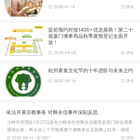
2026-01-12
评论
提前预约对接1400+优选展商！第二十
届厦门佛事用品秋季展预登记全面开
放！
2025-09-08
评论
杭州素食文化节的十年进阶与未来之约
2025-08-14
评论
依法开展宗教事务 对释永信事件深刻反思
少林寺管理处7月27日发布少林寺住持释永信接受多部门联合调查
通报以来，释永信三个字拖着整个佛教界在互联网上狂奔，闹得
沸沸扬
2025-08-11
1801
评论