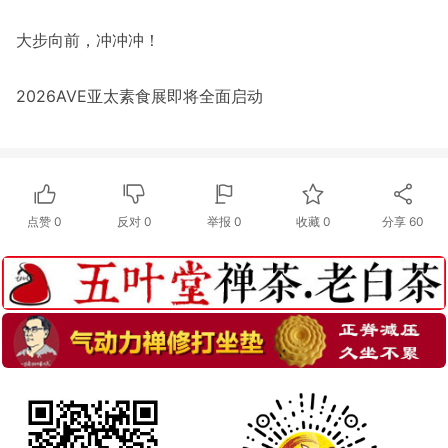
大步向前，冲冲冲！
2026AVE亚太素食展即将全面启动
点赞
0
反对
0
举报 0
收藏 0
分享
60