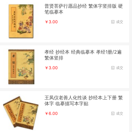
普贤菩萨行愿品抄经 繁体字竖排版 硬
笔临摹本
￥3.00
成交
孝经 抄经本 经典临摹本 孝经1册/2遍
繁体竖排
￥3.00
成交
王凤仪老善人化性谈 抄经本上下册 繁
体字 临摹描写本字贴
￥6.00
成交