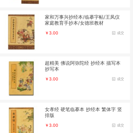
家和万事兴抄经本/临摹字帖/王凤仪
家庭教育手抄本/女德班教材
￥3.00
成交
超精美 佛说阿弥陀经 抄经本 描写本
抄写本
￥3.00
成交
女孝经 硬笔临摹本 抄经本 繁体字 竖
排版
￥3.00
成交