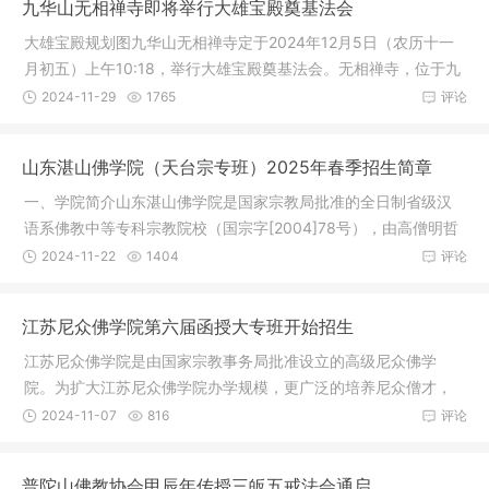
九华山无相禅寺即将举行大雄宝殿奠基法会
大雄宝殿规划图九华山无相禅寺定于2024年12月5日（农历十一
月初五）上午10:18，举行大雄宝殿奠基法会。无相禅寺，位于九
华山风景
2024-11-29
1765
评论
山东湛山佛学院（天台宗专班）2025年春季招生简章
一、学院简介山东湛山佛学院是国家宗教局批准的全日制省级汉
语系佛教中等专科宗教院校（国宗字[2004]78号），由高僧明哲
长老主持
2024-11-22
1404
评论
江苏尼众佛学院第六届函授大专班开始招生
江苏尼众佛学院是由国家宗教事务局批准设立的高级尼众佛学
院。为扩大江苏尼众佛学院办学规模，更广泛的培养尼众僧才，
完善学院非
2024-11-07
816
评论
普陀山佛教协会甲辰年传授三皈五戒法会通启