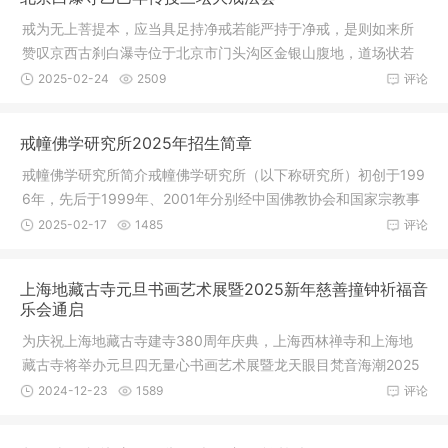
戒为无上菩提本，应当具足持净戒若能严持于净戒，是则如来所
赞叹京西古刹白瀑寺位于北京市门头沟区金银山腹地，道场状若
莲台中央
2025-02-24
2509
评论
戒幢佛学研究所2025年招生简章
戒幢佛学研究所简介戒幢佛学研究所（以下称研究所）初创于199
6年，先后于1999年、2001年分别经中国佛教协会和国家宗教事
务局批准
2025-02-17
1485
评论
上海地藏古寺元旦书画艺术展暨2025新年慈善撞钟祈福音
乐会通启
为庆祝上海地藏古寺建寺380周年庆典，上海西林禅寺和上海地
藏古寺将举办元旦四无量心书画艺术展暨龙天眼目梵音海潮2025
新年慈善
2024-12-23
1589
评论