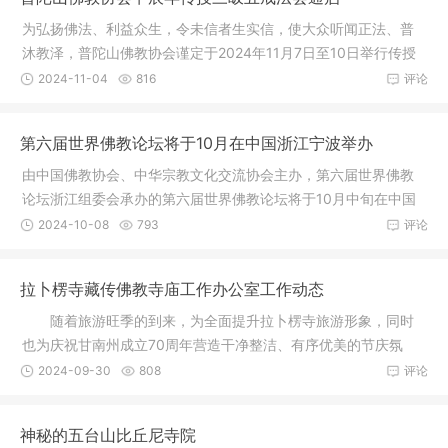
为弘扬佛法、利益众生，令未信者生实信，使大众听闻正法、普
沐教泽，普陀山佛教协会谨定于2024年11月7日至10日举行传授
三皈五戒
2024-11-04
816
评论
第六届世界佛教论坛将于10月在中国浙江宁波举办
由中国佛教协会、中华宗教文化交流协会主办，第六届世界佛教
论坛浙江组委会承办的第六届世界佛教论坛将于10月中旬在中国
浙江宁波
2024-10-08
793
评论
拉卜楞寺藏传佛教寺庙工作办公室工作动态
随着旅游旺季的到来，为全面提升拉卜楞寺旅游形象，同时
也为庆祝甘南州成立70周年营造干净整洁、有序优美的节庆氛
围，拉寺办
2024-09-30
808
评论
神秘的五台山比丘尼寺院