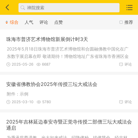
综合
人气
评论
点赞
推荐
珠海市普济艺术博物馆新展倒计时3天
2025年5月18日珠海市普济艺术博物馆和合圆融佛教中国化在广
东数字展启幕在即 敬请期待！博物馆地址广东省珠海市香洲区金
凤路1888
2025-05-26
6687
评论
安徽省佛教协会2025年传授三坛大戒法会
附件：示例
2025-03-10
5780
评论
2025年吉林延边泰安寺暨正觉寺传授二部僧三坛大戒法会
通启
为秉承世尊遗教，光大如来戒法，绍隆佛种，续佛慧命，经吉林