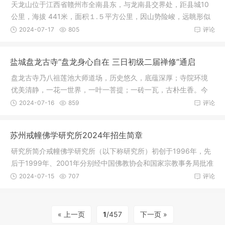
天龙山位于江西省赣州市全南县东，与龙南县交界处，距县城10
公里，海拔 441米，面积１.５平方公里，因山势险峻，远眺形似
巨龙昂
2024-07-17
805
评论
盐城盘龙古寺“盘龙身心自在 三日初级二届禅修”通启
盘龙古寺乃八祖莲池大师道场，历史悠久，底蕴深厚；寺院环境
优美清静，一花一世界，一叶一菩提；一砖一瓦，古朴生香。今
逢因缘具
2024-07-16
859
评论
苏州戒幢佛学研究所2024年招生简章
研究所简介戒幢佛学研究所（以下称研究所）初创于1996年，先
后于1999年、2001年分别经中国佛教协会和国家宗教事务局批准
正式成立
2024-07-15
707
评论
« 上一页
1
/457
下一页 »