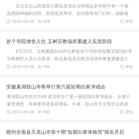
去过五台山的朋友们都会发现在台怀镇众多寺院中有一个很
低调很神秘的寺院，那就是普寿寺。走到普寿寺门口时，就能看
到一个非
2024-09-30
908
评论
首个寺院僧舍入住 玉树宗教场所重建入实质阶段
8月25日，玉树藏族自治州玉树县首个寺院僧舍隆宝镇结松寺
宗教教职人员入住新居，标志着该县宗教活动场所恢复重建进入
实质阶
2024-09-30
756
评论
安徽巢湖鼓山寺将举行第六届短期出家净戒会
巢湖鼓山寺自2016年成功举办了第一届短期出家净戒会，众佛子
蒙受佛恩，有缘参加者多获饶益。今者，鼓山寺方丈智文法师及
常住法师
2024-09-09
782
评论
赣州全南县天龙山寺第十期“短期出家体验营”报名开启