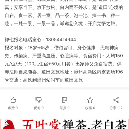
真；安享当下、放下放松、向内而不外求，是“道田”心境的
自在。食一素、居一室、品一茶、泡一池、捧一书、种一
蔬，一处一景、一景一品，诚邀您入境，开启觉悟之旅。
禅七报名电话童心：13054414944
报名对象：18岁-65岁，僧俗皆可。身心健康，无精神病
史、传染病、严重高血压、心脏病等。食宿费用：人均150
元/位/天（100元住宿+50元用餐）出家师父免食宿费。供
养法师自愿随喜。道田文旅地址：漳州高新区内寮农场196
号交通：高铁到漳州站叫车到道田文旅
点赞
0
反对
0
举报 0
收藏 0
分享
117