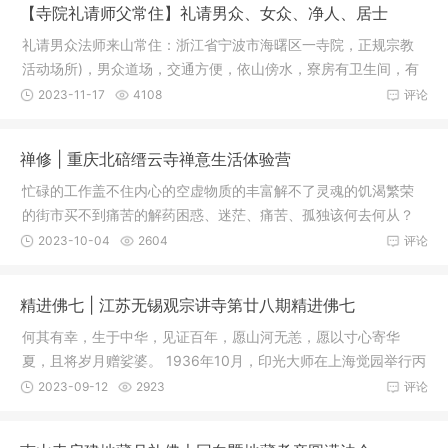
【寺院礼请师父常住】礼请男众、女众、净人、居士
礼请男众法师来山常住：浙江省宁波市海曙区一寺院，正规宗教
活动场所)，男众道场，交通方便，依山傍水，寮房有卫生间，有
网络。
2023-11-17
4108
评论
禅修 | 重庆北碚缙云寺禅意生活体验营
忙碌的工作盖不住内心的空虚物质的丰富解不了灵魂的饥渴繁荣
的街市买不到痛苦的解药困惑、迷茫、痛苦、孤独该何去何从？
放下手头
2023-10-04
2604
评论
精进佛七 | 江苏无锡观宗讲寺第廿八期精进佛七
何其有幸，生于中华，见证百年，愿山河无恙，愿以寸心寄华
夏，且将岁月赠娑婆。 1936年10月，印光大师在上海觉园举行丙
子护国息
2023-09-12
2923
评论