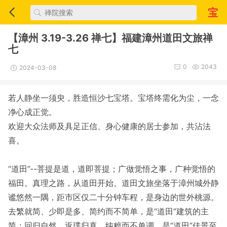
【漳州 3.19-3.26 禅七】福建漳州道田文旅禅
七
0
2043
2024-03-08
若人静坐一须臾，胜造恒沙七宝塔。宝塔终需化为尘，一念
净心成正觉。
欢迎大众法师及具足正信、身心健康的居士参加，共沾法
喜。
“道田”--菩提是道，道即菩提；广做觉悟之事，广种觉悟的
福田。真理之路，从道田开始。道田文旅坐落于漳州城外静
谧悠然一隅，距市区仅二十分钟车程，是身边的世外桃源。
去繁就简、少即是多、简约而不简单，是“道田”建筑的主
简；回归自然、返璞归真、纯粹而不单调，是“道田”佳景至