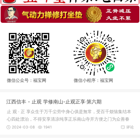
微信公众号：福宝网
微信小程序：福宝网
江西信丰 - 止观 学修南山-止观正享·第六期
止 观 · 正 享众生于万千尘劳中身心俱是無常，受百千烦恼集结本
心四处漂泊，不得安享清凉纯享正乐南山寺开方便之门为众善眷
属，
2024-03-08
1941
评论