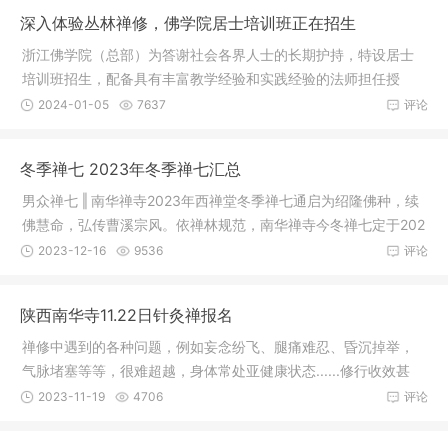
深入体验丛林禅修，佛学院居士培训班正在招生
浙江佛学院（总部）为答谢社会各界人士的长期护持，特设居士
培训班招生，配备具有丰富教学经验和实践经验的法师担任授
课，以增强
2024-01-05
7637
评论
冬季禅七 2023年冬季禅七汇总
男众禅七 ‖ 南华禅寺2023年西禅堂冬季禅七通启为绍隆佛种，续
佛慧命，弘传曹溪宗风。依禅林规范，南华禅寺今冬禅七定于202
3年12
2023-12-16
9536
评论
陕西南华寺11.22日针灸禅报名
禅修中遇到的各种问题，例如妄念纷飞、腿痛难忍、昏沉掉举，
气脉堵塞等等，很难超越，身体常处亚健康状态......修行收效甚
微，如
2023-11-19
4706
评论