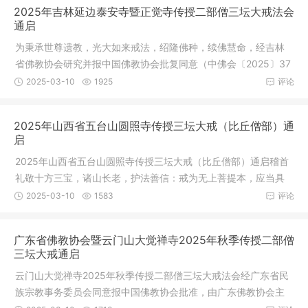
2025年吉林延边泰安寺暨正觉寺传授二部僧三坛大戒法会
通启
为秉承世尊遗教，光大如来戒法，绍隆佛种，续佛慧命，经吉林
省佛教协会研究并报中国佛教协会批复同意（中佛会〔2025〕37
号），兹
2025-03-10
1925
评论
2025年山西省五台山圆照寺传授三坛大戒（比丘僧部）通
启
2025年山西省五台山圆照寺传授三坛大戒（比丘僧部）通启稽首
礼敬十方三宝，诸山长老，护法善信：戒为无上菩提本，应当具
足持净戒
2025-03-10
1583
评论
广东省佛教协会暨云门山大觉禅寺2025年秋季传授二部僧
三坛大戒通启
云门山大觉禅寺2025年秋季传授二部僧三坛大戒法会经广东省民
族宗教事务委员会同意报中国佛教协会批准，由广东佛教协会主