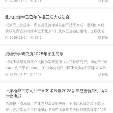
办，云门
2025-03-10
1713
评论
北京白瀑寺乙巳年传授三坛大戒法会
戒为无上菩提本，应当具足持净戒若能严持于净戒，是则如来所
赞叹京西古刹白瀑寺位于北京市门头沟区金银山腹地，道场状若
莲台中央
2025-02-24
2512
评论
戒幢佛学研究所2025年招生简章
戒幢佛学研究所简介戒幢佛学研究所（以下称研究所）初创于199
6年，先后于1999年、2001年分别经中国佛教协会和国家宗教事
务局批准
2025-02-17
1488
评论
上海地藏古寺元旦书画艺术展暨2025新年慈善撞钟祈福音
乐会通启
为庆祝上海地藏古寺建寺380周年庆典，上海西林禅寺和上海地
藏古寺将举办元旦四无量心书画艺术展暨龙天眼目梵音海潮2025