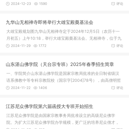
新年慈善
2024-12-23
1590
评论
九华山无相禅寺即将举行大雄宝殿奠基法会
大雄宝殿规划图九华山无相禅寺定于2024年12月5日（农历十一
月初五）上午10:18，举行大雄宝殿奠基法会。无相禅寺，位于九
华山风景
2024-11-29
1772
评论
山东湛山佛学院（天台宗专班）2025年春季招生简章
一、学院简介山东湛山佛学院是国家宗教局批准的全日制省级汉
语系佛教中等专科宗教院校（国宗字[2004]78号），由高僧明哲
长老主持
2024-11-22
1406
评论
江苏尼众佛学院第六届函授大专班开始招生
江苏尼众佛学院是由国家宗教事务局批准设立的高级尼众佛学
院。为扩大江苏尼众佛学院办学规模，更广泛的培养尼众僧才，