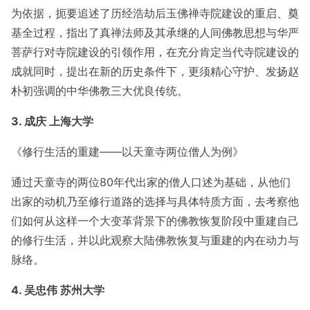
为依据，扼要追述了历经浩劫后玉佛禅寺院建设的重启、奠
基全过程，指出了真禅法师及其承继的人间佛教思想与华严
菩萨行对寺院建设的引领作用，在充分肯定当代寺院建设的
成就同时，提出在新的历史条件下，更须精心守护、发扬赵
朴初强调的中华佛教三大优良传统。
3. 成庆 上海大学
《修行生活的重建——以天童寺两位僧人为例》
通过天童寺的两位80年代出家的僧人口述为基础，从他们
出家的动机乃至修行道路的选择与具体特质方面，去考察他
们如何从这样一个大变革背景下的佛教恢复阶段中重建自己
的修行生活，并以此观察大陆佛教恢复与重建的内在动力与
脉络。
4. 吴忠伟 苏州大学