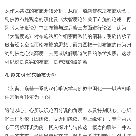
从作为共法的布施开始分析，从儒、道到佛教之布施观念，
到佛教布施观念的演化及《大智度论》关于布施的论述，再
到《大智度论》中之布施与波罗蜜三方面进行论述，认为
《大智度论》对布施法所作细密而系统的阐释，明确传承了
般若经以空性而论布施的思想，而力图把一切布施的行为归
约到佛之心法高度，去完成以解脱道为目的修学实践。这才
可以说是真实的布施，是布施的波罗蜜。
4. 赵东明 华东师范大学
《玄奘、窥基一系的汉传唯识学与佛教中国化——以法相唯
识宗解释转依为中心》
通过以心、心所认识论四分说的角度，以及特别以心、心所
的三种所依（因缘依、等无间缘依、增上缘依），专举第八
心王阿赖耶识为例，切入探讨与转依这一概念的联结，并以
图表的方式，呈现出唐代玄奘、窥基一系法相唯识宗对其注