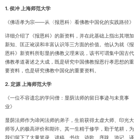
1. 侯冲 上海师范大学
《佛语孝为宗——从〈报恩科〉看佛教中国化的实践路径》
详细介绍了《报恩科》的新资料，并在此基础上指出其增加
新知、匡正讹误和丰富认识等三方面的价值。他认为就《报
恩科》新资料所彰显的佛教义理来说，该书可谓集中国古代
佛教孝道著述之大成，既是研究中国佛教报恩行孝思想的重
要资料，也是研究佛教中国化的重要资料。
2. 定源 上海师范大学
《一位不容遗忘的学问僧：显荫法师的留日事迹与未竟事
业》
显荫法师作为谛闲法师的弟子，生前获得太虚大师、印光大
师等人的极高评价和期许。其一生精于修学，勤于笔耕，为
我们留下了大量笔录、讲稿、书信、诗歌、序跋、游记、译