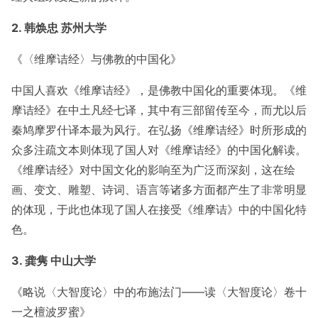
2. 韩焕忠 苏州大学
《〈维摩诘经〉与佛教的中国化》
中国人喜欢《维摩诘经》，是佛教中国化的重要体现。《维
摩诘经》在中土凡经七译，其中有三部留传至今，而尤以后
秦鸠摩罗什译本最为风行。在弘扬《维摩诘经》时所形成的
众多注疏文本则体现了国人对《维摩诘经》的中国化解读。
《维摩诘经》对中国文化的影响至为广泛而深刻，这在绘
画、变文、雕塑、诗词、语言等诸多方面都产生了非常明显
的体现，于此也体现了国人在接受《维摩诘》中的中国化特
色。
3. 龚隽 中山大学
《略说〈大智度论〉中的布施法门——读〈大智度论〉卷十
一之檀波罗蜜》