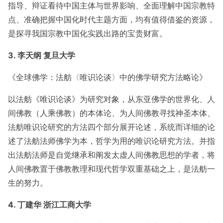
指导、辩证看待中国主体与世界影响、全面理解中国宗教特
点、准确把握中国化时代主题方面，均有值得借鉴的资源，
是探寻我国宗教中国化实践出路的宝贵财富。
3. 李天纲 复旦大学
《全球佛学：法舫〈唯识论谈〉中的佛学研究方法略论》
以法舫《唯识论谈》为研究对象，从东亚佛学的世界化、人
间佛教（人乘佛教）的本体论、为人间佛教寻找神圣本体、
法舫唯识论研究的方法四个部分展开论述，系统而详细的论
述了法舫法师佛学为本，哲学为用的唯识论研究方法。并指
出法舫法师是自觉继承和阐发太虚人间佛教思想的学者，将
人间佛教置于佛教教理和现代哲学双重基础之上，是法舫一
生的努力。
4. 丁建华 浙江工商大学