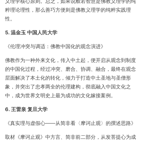
义理学核心原则。总之，如果说般若智慧是佛教义理学的纯
粹理论理性，那么善巧方便则是佛教义理学的纯粹实践理
性。
5. 温金玉 中国人民大学
《伦理冲突与调适：佛教中国化的观念演进》
佛教作为一种外来文化，传入中土起，便开启从观念到制度
的中国化过程，经过冲突、磨合、协调、融合，最终在观念
层面解决了本土化的转化，倾力于打造中土圣地与圣僧形
象，并突出了忠孝两全的伦理建构，彻底融入中国文化之
中，成为世界文明史上最为成功的文化嫁接案例。
6. 王雷泉 复旦大学
《真实理与虚假心——从简非看〈摩诃止观〉的撰述思路》
取材《摩诃止观》中方言、简非前二部分，从发菩提心为成