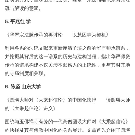
疏与解读的意涵。
5. 平燕红 学
《华严宗法脉传承的再讨论——以慧因寺为契机》
利用各系的法统文献来重新厘清子璿之前的华严师承谱系，
并挖掘其背后的这一谱系的历史与建构过程，指出华严师资
传承的谱系构建不仅关涉本派僧人的正统性，更与其时其地
的寺庙制度相关联。
6. 陈坚 山东大学
《圆瑛大师对〈大乘起信论〉的中国化抉择——读圆瑛大师
的〈大乘起信论〉讲义》
围绕与玉佛禅寺有缘的一代高僧圆瑛大师对《大乘起信论》
的抉择及其与佛教中国化的关系展开。文章首先介绍了圆瑛