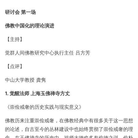
研讨会 第一场
佛教中国化的理论演进
【主持】
觉群人间佛教研究中心执行主任 吕方芳
【点评】
中山大学教授 龚隽
1.
觉醒法师 上海玉佛禅寺方丈
《崇俭戒奢的历史实践与现实意义》
佛教历来注重崇俭戒奢，在佛教经典中有很多关于这一思想
的论述，自古至今的丛林建设中也始终贯彻了崇俭戒奢的理
念。在玉佛禅寺的历史中，祖师大德也多有俭德之训，俭朴