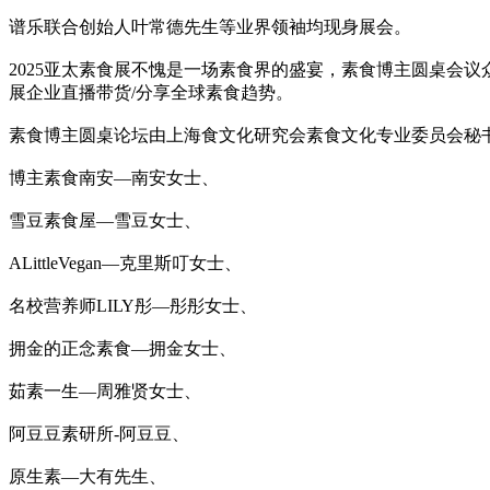
谱乐联合创始人叶常德先生等业界领袖均现身展会。
2025亚太素食展不愧是一场素食界的盛宴，素食博主圆桌会议
展企业直播带货/分享全球素食趋势。
素食博主圆桌论坛由上海食文化研究会素食文化专业委员会秘
博主素食南安—南安女士、
雪豆素食屋—雪豆女士、
ALittleVegan—克里斯叮女士、
名校营养师LILY彤—彤彤女士、
拥金的正念素食—拥金女士、
茹素一生—周雅贤女士、
阿豆豆素研所-阿豆豆、
原生素—大有先生、