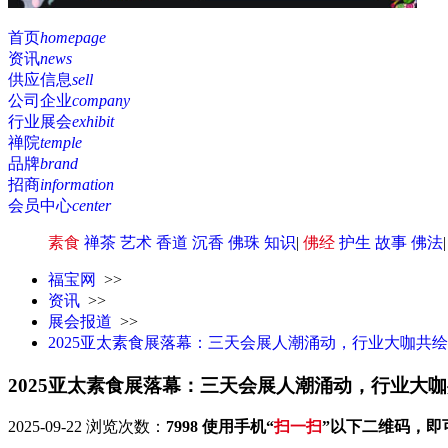
首页
homepage
资讯
news
供应信息
sell
公司企业
company
行业展会
exhibit
禅院
temple
品牌
brand
招商
information
会员中心
center
素食
禅茶
艺术
香道
沉香
佛珠
知识
|
佛经
护生
故事
佛法
福宝网
>>
资讯
>>
展会报道
>>
2025亚太素食展落幕：三天会展人潮涌动，行业大咖共
2025亚太素食展落幕：三天会展人潮涌动，行业大
2025-09-22
浏览次数：
7998
使用手机“
扫一扫
”以下二维码，即