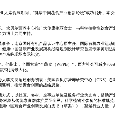
25年亚太素食展期间，“健康中国蔬食产业创新论坛”成功召开。
长、坎贝尔营养中心推广大使康艳丽女士，与科学植物性饮食产
余力博士共同主持。
事长，南京国环有机产品认证中心原主任、国际有机农业运动联
健康中国健康产业发展架构战略规划设计研究首席专家黄明达委
生也亲临现场表示祝贺。
宾通过视频致辞。他指出，全面实施“全蔬食（WFPB）”，西方社会可减少
追求利润最大化。
办人李文良阐述创办初衷；美国坎贝尔营养研究中心（CNS）总
康酱料、推动素食创新的战略思路。
方式，以社区、乡村、企事业单位及服务行业为支点，借助产业融
服务对象从传统素食群体扩展至全民。科学植物性饮食的标准规范
健康中国蔬食产业创新发展白皮书（草案）》，凝聚行业力量，