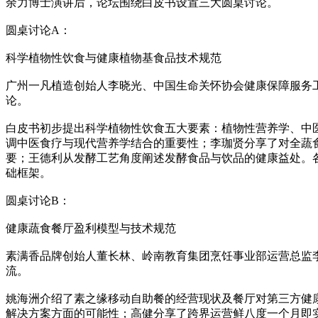
余力博士演讲后，论坛围绕白皮书设置三大圆桌讨论。
圆桌讨论A：
科学植物性饮食与健康植物基食品技术规范
广州一凡植造创始人李晓光、中国生命关怀协会健康保障服务
论。
白皮书初步提出科学植物性饮食五大要素：植物性营养学、中
调中医食疗与现代营养学结合的重要性；李珈贤分享了对全蔬
要；王德利从发酵工艺角度阐述发酵食品与饮品的健康益处。
础框架。
圆桌讨论B：
健康蔬食餐厅盈利模型与技术规范
素满香品牌创始人董长林、岭南教育集团烹饪事业部运营总监
流。
姚海洲介绍了素之缘移动自助餐的经营现状及餐厅对第三方健
解决方案方面的可能性；高健分享了跨界运营鲜八度一个月即