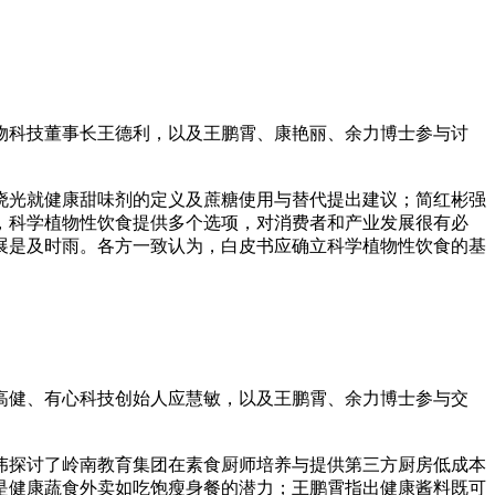
物科技董事长王德利，以及王鹏霄、康艳丽、余力博士参与讨
晓光就健康甜味剂的定义及蔗糖使用与替代提出建议；简红彬强
，科学植物性饮食提供多个选项，对消费者和产业发展很有必
展是及时雨。各方一致认为，白皮书应确立科学植物性饮食的基
高健、有心科技创始人应慧敏，以及王鹏霄、余力博士参与交
伟探讨了岭南教育集团在素食厨师培养与提供第三方厨房低成本
是健康蔬食外卖如吃饱瘦身餐的潜力；王鹏霄指出健康酱料既可