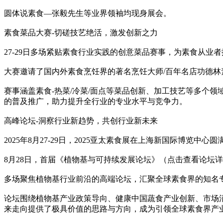
圆体说素食—张毅先生等业界领袖均现身展会。
素食菜品大赛-切磋技艺绝活，激发创新之力
27-29日多场紧贴素食行业实践的创意菜品赛事，为素食从业
大赛邀请了国内外素食烹饪界的著名烹饪大师/百年名店功德林
赛事涵盖素食-热菜/冷菜/面点等菜品创新、加工技艺等多个
的普及推广，助力提升全行业的专业水平与竞争力。
高峰论坛-洞察行业新趋势，共创行业新未来
2025年8月27-29日，2025亚太素食展在上海新国际博览中心
8月28日，首届《植物基与可持续发展论坛》（点击查看论坛
多场聚焦植物基行业前沿的高端论坛，汇聚全球素食界的知名
论坛围绕植物基产业政策导向、健康中国蔬食产业创新、市场
来走向提供了极具价值的思路与方向，成为引领全球素食界产