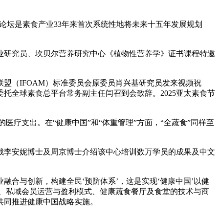
本次论坛是素食产业33年来首次系统性地将未来十五年发展规划
业研究员、坎贝尔营养研究中心《植物性营养学》证书课程特邀
盟（IFOAM）标准委员会原委员肖兴基研究员发来视频祝
托全球素食总平台常务副主任闫召到会致辞。2025亚太素食节
70%的医疗支出。在“健康中国”和“体重管理”方面，“全蔬食”同样至
裁李安妮博士及周京博士介绍该中心培训数万学员的成果及中文
合与创新，构建全民‘预防体系’，这是实现‘健康中国’以健
、私域会员运营与盈利模式、健康蔬食餐厅及食堂的技术与商
共同推进健康中国战略实施。