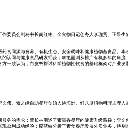
工作委员会副秘书长简红彬、全食物日记创办人李珈贤、正果生
医药食同源与食养、有机生态、安全调味和健康植物基食品。李
食的认同与健康食品研发经验；康艳丽则从推广有机多年的角度
各方一致认为，白皮书探讨科学植物性饮食的基础框架对产业发
李文伟、素之缘自助餐厅创始人姚海洲、鲜八度植物料理主理人
康服务的需求；董长林阐述了素满香餐厅的健康升级路径；李文
实现盈利成功经验；应慧敏分析了素食餐厅发展外卖业务，特别