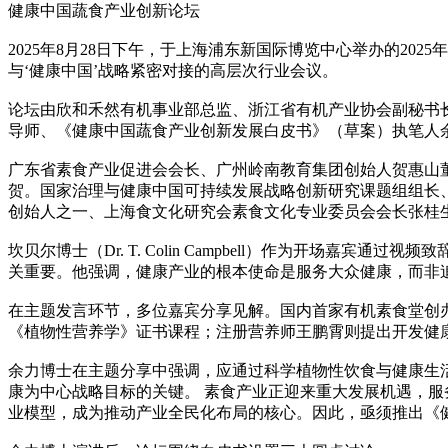
健康中国蔬食产业创新论坛
2025年8月28日下午，于上海浦东新国际博览中心举办的20
与‘健康中国’战略紧密对接的高层次行业会议。
论坛由欣和禾然有机事业部总监、浙江省有机产业协会副秘书
导师、《健康中国蔬食产业创新发展白皮书》（草案）执笔人
广东省素食产业促进会会长、广州岭南教育集团创始人贺惠山董
贺。国家治理与健康中国可持续发展战略创新研究课题组组长、
创始人之一、上海食文化研究会素食文化专业委员会会长张桂
坎贝尔博士（Dr. T. Colin Campbell）作为开场嘉
关重要。他强调，健康产业的根本使命是服务大众健康，而非
在主题发言环节，多位嘉宾分享见解。国内首家有机素食堂创
《植物性营养学》证书课程；注册营养师王鹏霄则提出开发健
余力博士在主题分享中强调，应通过科学植物性饮食与健康生活
康为中心战略目标的关键。 素食产业正迎来重大发展机遇，
业模型，成为推动产业全民化布局的核心。因此，亟须推出《