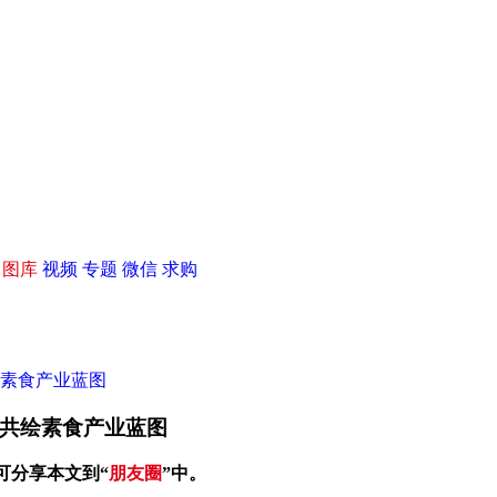
|
图库
视频
专题
微信
求购
绘素食产业蓝图
咖共绘素食产业蓝图
可分享本文到“
朋友圈
”中。