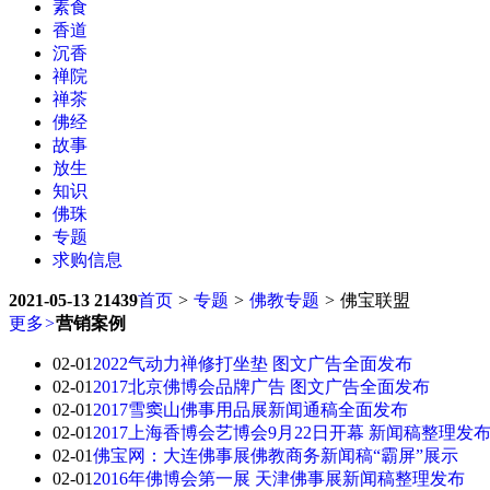
素食
香道
沉香
禅院
禅茶
佛经
故事
放生
知识
佛珠
专题
求购信息
2021-05-13
21439
首页
>
专题
>
佛教专题
>
佛宝联盟
更多
>
营销案例
02-01
2022气动力禅修打坐垫 图文广告全面发布
02-01
2017北京佛博会品牌广告 图文广告全面发布
02-01
2017雪窦山佛事用品展新闻通稿全面发布
02-01
2017上海香博会艺博会9月22日开幕 新闻稿整理发
02-01
佛宝网：大连佛事展佛教商务新闻稿“霸屏”展示
02-01
2016年佛博会第一展 天津佛事展新闻稿整理发布