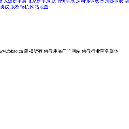
会
大连佛事展
北京佛事展
沈阳佛事展
深圳佛事展
苏州佛事展
南
协议
版权隐私
网站地图
w.fobao.cn 版权所有
佛教用品门户网站 佛教行业商务媒体