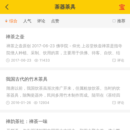
茶器茶具
综合
人气
评论
点赞
推荐
禅茶之壶
禅茶之壶原创 2017-06-23 佛学院 - 仰光 上谷堂铁壶禅茶是指寺
院僧人种植、采制、饮用的茶，主要用于供佛、待客、自饮、结
缘。禅
2017-06-23
11433
评论
我国古代的竹木茶具
隋唐以前，我国饮茶虽渐次推广开来，但属粗放饮茶。当时的饮
茶器具，除陶瓷器外，民间多用竹木制作而成。陆羽在《茶经四
之器》中
2016-01-26
12934
评论
禅韵茶社：禅茶一味