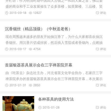
开栏语：作为明清时期中国四大古镇之一和四大聚之首，佛山繁
盛的商业和手工业发展催生了众多茶楼，如英聚楼、三品楼、笑
尘寰等。
2015-09-18
12827
评论
沉香烟丝（精品顶级）（中秋送老爸）
现在周围越来越多的朋友开始抽沉香了，为什么大家都喜欢抽沉
香烟丝。用沉香片切成丝状，然后插入雪茄或者香烟内，点燃抽
吸，在抽
2015-09-17
4754
评论
首届银器茶具展示会在三字禅茶院开幕
由《吃茶去》杂志社主办，河北省茶文化学会协办，石家庄三字
禅茶院承办的首届银器茶具展示会在三字禅茶院开幕，本次展示
会将持续
2015-01-31
2850
评论
各种茶具的使用方法
2015-01-28
评论