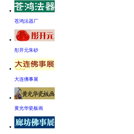
苍鸿法器厂
彤开元朱砂
大连佛事展
黄光华瓷板画