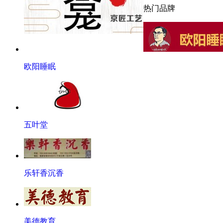
热门品牌
欧阳睡眠
五叶堂
乐轩香沉香
美德教育