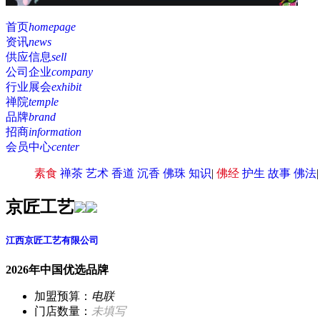
首页
homepage
资讯
news
供应信息
sell
公司企业
company
行业展会
exhibit
禅院
temple
品牌
brand
招商
information
会员中心
center
素食
禅茶
艺术
香道
沉香
佛珠
知识
|
佛经
护生
故事
佛法
京匠工艺
江西京匠工艺有限公司
2026年中国
优选品牌
加盟预算：
电联
门店数量：
未填写