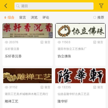
综合
留言
浏览
评论
推荐
20376
留言
11503
留言
乐轩香沉香
莆田市协立工艺佛珠厂
乐轩香沉香
协立佛珠
31152
留言
13235
留言
莆田工艺美术城雕禅木雕工艺商行
仙游县隆华轩古典工艺店
雕禅工艺
隆华轩