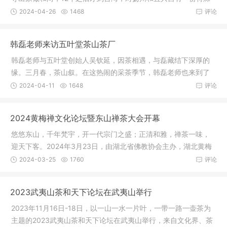
的情感。
2024-04-26
1468
评论
韩磊老师来访五叶堂茶山茶厂
韩磊老师与五叶堂创始人吴钦延，因茶相遇，与磊藏结下深厚的
缘。三月春，茶山叙。在这热闹的采茶季节，韩磊老师也来到了
吴氏的祖
2024-04-11
1648
评论
2024黄梅禅文化论坛暨东山禅茶大会开幕
悠悠东山，千年梵宇，开一代宗门之盛；正清和雅，禅茶一味，
迎天下客。2024年3月23日，由湖北省佛教协会主办，湖北黄梅
五祖寺承
2024-03-25
1760
评论
2023武夷山茶和天下论坛在武夷山举行
2023年11月16日-18日，以一山一水一片叶，一带一路一壶茶为
主题的2023武夷山茶和天下论坛在武夷山举行，来自文化界、茶