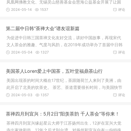
凤凰网佛教文化、无锡灵山慈善基金会慧海公益基金开展了让困
境师父、
2024-05-14
1537
评论
第二届中日韩“茶禅大会”谱友谊新篇
为促进中日韩三国茶禅文化友好交流，讲好中国故事，再现宋代
文人茶会的雅趣、气度与风韵，在2019年成功举办了首届中日韩
茶禅文化
2024-05-04
1327
评论
美国茶人Loren爱上中国茶，五叶堂福鼎茶山行
美国出现茶的时间大概在17世纪，茶跟随荷兰人来到了美洲，由
此开启了北美的饮茶史。 茶艺、茶道需要很长时间，与美国快节
奏的文
2024-05-03
1357
评论
茶禅四月到宜兴：5月2日“阳羡茶韵 千人茶会”等你来！
茶禅四月到宜兴缘起星云大师于江苏扬州出生，12岁在宜兴大觉
寺出家做和尚，12年之后才到台湾，对扬州和宜兴自有一份特殊