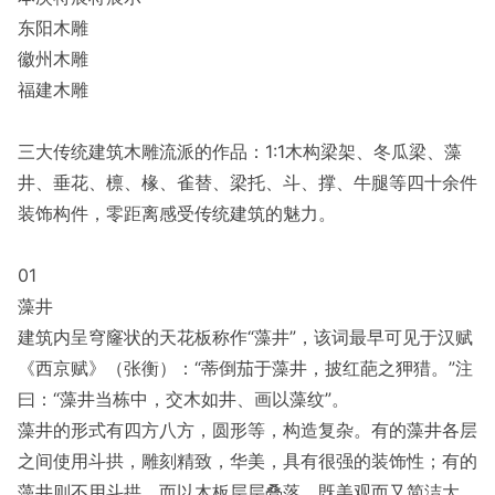
东阳木雕
徽州木雕
福建木雕
三大传统建筑木雕流派的作品：1:1木构梁架、冬瓜梁、藻
井、垂花、檩、椽、雀替、梁托、斗、撑、牛腿等四十余件
装饰构件，零距离感受传统建筑的魅力。
01
藻井
建筑内呈穹窿状的天花板称作“藻井”，该词最早可见于汉赋
《西京赋》（张衡）：“蒂倒茄于藻井，披红葩之狎猎。”注
曰：“藻井当栋中，交木如井、画以藻纹”。
藻井的形式有四方八方，圆形等，构造复杂。有的藻井各层
之间使用斗拱，雕刻精致，华美，具有很强的装饰性；有的
藻井则不用斗拱，而以木板层层叠落，既美观而又简洁大