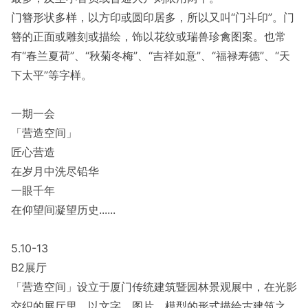
门簪形状多样，以方印或圆印居多，所以又叫“门斗印”。门
簪的正面或雕刻或描绘，饰以花纹或瑞兽珍禽图案。也常
有“春兰夏荷”、“秋菊冬梅”、“吉祥如意”、“福禄寿德”、“天
下太平”等字样。
一期一会
「营造空间」
匠心营造
在岁月中洗尽铅华
一眼千年
在仰望间凝望历史......
5.10-13
B2展厅
「营造空间」设立于厦门传统建筑暨园林景观展中，在光影
交织的展厅里，以文字、图片、模型的形式描绘古建筑之