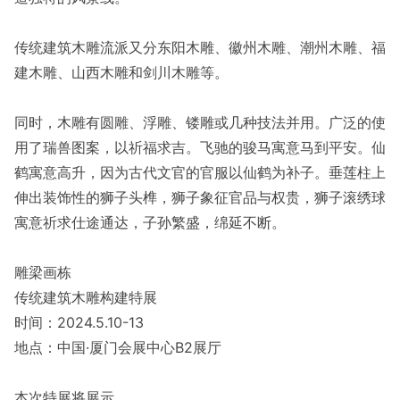
传统建筑木雕流派又分东阳木雕、徽州木雕、潮州木雕、福
建木雕、山西木雕和剑川木雕等。
同时，木雕有圆雕、浮雕、镂雕或几种技法并用。广泛的使
用了瑞兽图案，以祈福求吉。飞驰的骏马寓意马到平安。仙
鹤寓意高升，因为古代文官的官服以仙鹤为补子。垂莲柱上
伸出装饰性的狮子头榫，狮子象征官品与权贵，狮子滚绣球
寓意祈求仕途通达，子孙繁盛，绵延不断。
雕梁画栋
传统建筑木雕构建特展
时间：2024.5.10-13
地点：中国·厦门会展中心B2展厅
本次特展将展示