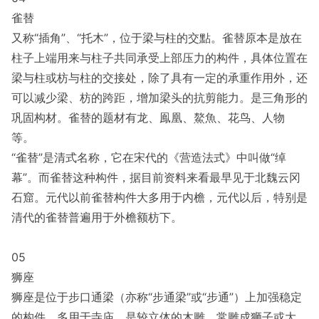
雀替
又称“插角”、“托木”，位于梁与柱的交點。雀替原本是放在
柱子上端用来与柱子共同承受上部压力的构件，具体位置在
梁与柱或枋与柱的交接处，除了具有一定的承重作用外，还
可以减少梁、枋的跨距，增加梁头的抗剪能力。是三角形的
巩固构材。雀替的题材有龙、鳯凰、鰲魚、花鸟、人物
等。
“雀替”是清式名称，它在宋代的《营造法式》中叫做“绰
幕”。而雀替这种构件，据目前资料来看最早见于北魏云冈
石窟。元代以前雀替构件大多用于内檐，元代以后，特别是
清代的雀替普遍用于外檐额枋下。
05
狮座
狮座是位于步口通梁（亦称“步通梁”或“步通”）上加强稳定
的构件，多用于寺庙，是较立体的木雕，常雕成狮子或大