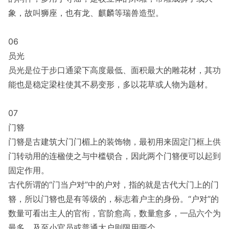
象，故叫狮座，也有龙、麒麟等瑞兽造型。
06
员光
员光是位于步口通梁下高度最低、面积最大的雕花材，其功
能也是稳定梁柱使其不易变形，多以花草或人物为题材。
07
门簪
门簪是古建筑大门门楣上的装饰物，最初用来固定门框上供
门转动用的连楹使之与中槛锁合，因此两个门簪便可以起到
固定作用。
古代所谓的“门当户对”中的户对，指的就是古代大门上的门
簪，所以门簪也是有等级的，标志着户主的身份。“户对”的
数量可看出主人的官衔，官阶愈高，数量愈多，一品六个为
最多，及至小官员或普通大户则限用两个。