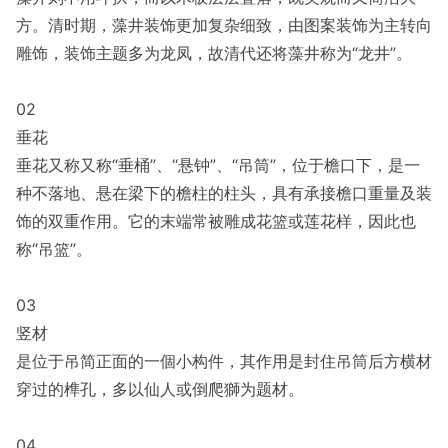
方。清时期，藻井装饰更加复杂细致，由图案装饰为主转向
雕饰，装饰主题多为龙凤，故清代还将藻井称为“龙井”。
02
垂花
垂花又称又称“垂桶”、“悬钟”、“吊筒”，位于檐口下，是一
种不落地、悬在梁下的檐柱的柱头，具有承接檐口重量及装
饰的双重作用。它的末端常被雕成花篮或莲花样，因此也
称“吊篮”。
03
竖材
是位于吊简正面的一個小构件，其作用是封住吊筒后方横材
穿过的榫孔，多以仙人或倒爬獅为题材。
04