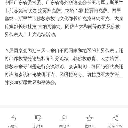
中国广东省委常委、广东省海外联谊会会长王瑞军，斯里兰
卡前总统马欣达‧拉贾帕克萨、戈塔巴雅‧拉贾帕克萨、西里
塞纳，斯里兰卡佛教宗教与文化部长维克拉马纳亚克、大众
传媒部长班杜拉‧古纳瓦德纳、阿萨吉大和尚等政要及佛教
界代表人士出席论坛活动。
本届圆桌会为期三天，来自不同国家和地区的各界代表，还
将出席教育分论坛和青年分论坛，就佛教教育、人才培养、
佛教未来等问题进行交流讨论。会议期间，各国与会代表还
将应邀参访科伦坡佛牙寺、冈嘎拉马寺、凯拉尼亚大学等，
并参加祈愿世界和平法会。
点赞
0
反对
0
举报 0
收藏 0
分享
135