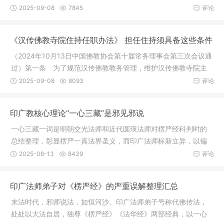
则第一
2025-09-08
7845
评论
《汉传佛教寺院住持任职办法》 担任住持须具备这些条件
（2024年10月13日中国佛教协会第十届常务理事会第三次会议通
过）第一条 为了规范汉传佛教教务管理，维护汉传佛教寺院主
要教职人
2025-09-08
8093
评论
印广教核心理论“一心三藏”是邪见邪说
一心三藏一词是明朝交光法师和近代圆瑛法师对楞严经科判时的
总结整理，彰显楞严一真法界圣义，而印广法师标新立异，以偏
概全，倡
2025-08-13
8439
评论
印广法师弟子对《楞严经》的严重误解整理汇总
末法时代，邪师说法，如恒河沙。印广法师弟子号称代佛传法，
处处以大法自居，独尊《楞严经》《法华经》两部经典，以一心