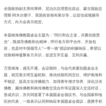
全国政协副主席何厚铧、尼泊尔总理普拉昌达、蒙古国副总
理斯‧阿木尔赛汗、英国前首相布莱尔等，以贺信或视频等
方式，向大会表示祝贺。
本届南海佛教圆桌会主题为：“同行和合之道，共聚丝路慧
光”，既倡导佛教和合精神，呼吁各方和平合作、开放包
容，也是对中国领导人“一带一路”倡议的积极响应，希望以
丝路精神凝聚各方共识，促进互学互鉴、互利共赢。
万里南海，感无不通。 会议期间，与会代表紧扣圆桌会主
题，就完善文明互鉴机制、推动丝路民间交往、维护南海和
平稳定、提高文化传播能力、加强青年僧才培养、深化汉传
佛教、藏传佛教和南传佛教交流合作等议题深入交流对话，
形成共识，并共同签署了本届圆桌会倡议书。与会国家和地
区的代表，一致表示认同和响应本届圆桌会倡议，愿携手积