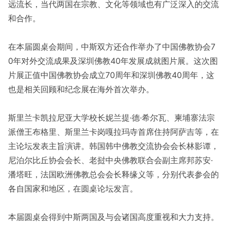
远流长，当代两国在宗教、文化等领域也有广泛深入的交流
和合作。
在本届圆桌会期间，中斯双方还合作举办了中国佛教协会7
0年对外交流成果及深圳佛教40年发展成就图片展。这次图
片展正值中国佛教协会成立70周年和深圳佛教40周年，这
也是相关回顾和纪念展在海外首次举办。
斯里兰卡凯拉尼亚大学校长妮兰提·德·希尔瓦、柬埔寨法宗
派僧王布格里、斯里兰卡岗嘎拉玛寺首席住持阿萨吉等，在
主论坛发表主旨演讲。韩国韩中佛教交流协会会长林影谭，
尼泊尔比丘协会会长、老挝中央佛教联合会副主席邦苏安·
潘塔旺，法国欧洲佛教总会会长释缘义等，分别代表参会的
各自国家和地区，在圆桌论坛发言。
本届圆桌会得到中斯两国及与会诸国高度重视和大力支持。