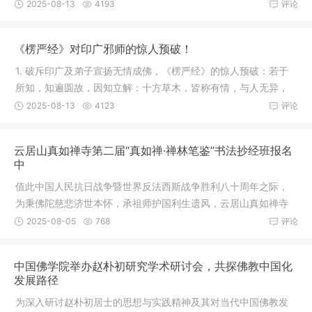
三藏一念
2025-08-13
4193
评论
《楞严经》对印广邪师的惊人预破！
1. 破斥印广及弟子宣扬无情成佛，《楞严经》的惊人预破：若于
所知，知遍圆故，因知立解：十方草木，皆称有情，与人无异，
草木为
2025-08-13
4123
评论
云居山真如禅寺第二届“真如禅·禅林笔鉴”书法抄经班报名
中
值此中国人民抗日战争暨世界反法西斯战争胜利八十周年之际，
为秉佛陀慈悲济世本怀，承祖师护国利生遗风，云居山真如禅寺
国际禅修
2025-08-05
768
评论
中国佛学院举办赵朴初研究学术研讨会，共探佛教中国化
发展路径
为深入研讨赵朴初居士的思想与实践精神及其对当代中国佛教发