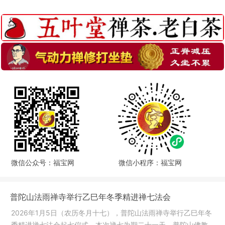
微信公众号：福宝网
微信小程序：福宝网
普陀山法雨禅寺举行乙巳年冬季精进禅七法会
2026年1月5日（农历冬月十七），普陀山法雨禅寺举行乙巳年冬
季精进禅七法会起七仪式。本次禅七为期二十一天，普陀山佛教