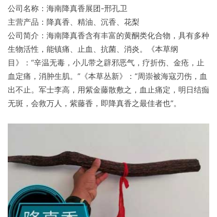
公司名称：海南降真香展团-邢孔卫
主营产品：降真香、精油、沉香、花梨
公司简介：海南降真香含有丰富的黄酮类化合物，具有多种
生物活性，能镇痛、止血、抗菌、消炎。《本草纲
目》：“辛温无毒，小儿带之辟邪恶气，疗折伤、金疮，止
血定痛，消肿生肌。”《本草丛新》：“周崇被海寇刃伤，血
出不止。军士李高，用紫金藤散敷之，血止痛定，明日结痂
无斑，会救万人，紫藤香，即降真香之最佳者也”。