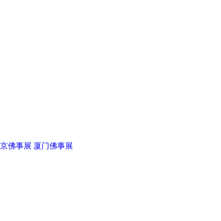
苍鸿法器厂
彤开元朱砂
京佛事展
厦门佛事展