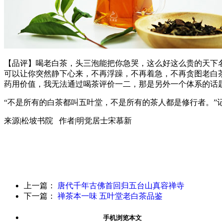
【品评】喝老白茶，头三泡能把你急哭，这么好这么贵的天下
可以让你突然静下心来，不再浮躁，不再着急，不再贪图老白
药用价值，我无法通过喝茶评价一二，那是另外一个体系的话
“不是所有的白茶都叫五叶堂，不是所有的茶人都是修行者。”记
来源|松坡书院 作者|明觉居士宋慕新
上一篇：
唐代千年古佛首回归五台山真容禅寺
下一篇：
禅茶本一味 五叶堂老白茶品鉴
手机浏览本文