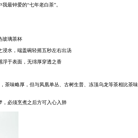
我最钟爱的“七年老白茶”。
热玻璃茶杯
之浸水，端盖碗轻摇五秒左右出汤
感浮于表面，无绵厚穿透之香
，茶味略厚，但与凤凰单丛、古树生普、冻顶乌龙等茶相比茶味
梦，必须烹煮之后方可入心入肺