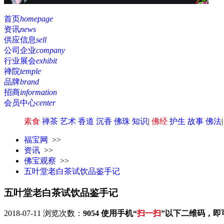
首页
homepage
资讯
news
供应信息
sell
公司企业
company
行业展会
exhibit
禅院
temple
品牌
brand
招商
information
会员中心
center
素食
禅茶
艺术
香道
沉香
佛珠
知识
|
佛经
护生
故事
佛法
福宝网
>>
资讯
>>
佛宝观察
>>
五叶堂老白茶试饮品鉴手记
五叶堂老白茶试饮品鉴手记
2018-07-11
浏览次数：
9054
使用手机“
扫一扫
”以下二维码，即