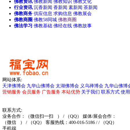
佛教资讯
佛教新闻
佛教知识
佛教文化
行业资讯
沉香新闻
香新闻
素新闻
茶新闻
佛教商务
供应信息
求购信息
佛教展会
佛教商圈
佛教58同城
佛教商圈
佛法学习
佛教基础
佛经在线
佛教故事
天津佛事展
无锡佛博会
北
大连佛事展
网站体系:
天津佛博会
九华山佛博会
太湖佛博会
义乌禅博会
九华山佛博
营销服务
会员服务
广告服务
本站优势
关于我们
联系方式
使用
联系方式:
业务合作：
（微信扫一扫
）
/ （QQ）
媒体/展会合作：
（微信
）
/ （QQ）
客服热线：400-016-5186 / / （QQ）
手机端