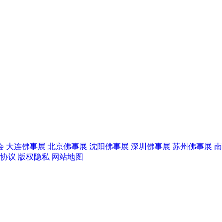
京佛博会
苏州佛事展
杭州檀香斋
会
大连佛事展
北京佛事展
沈阳佛事展
深圳佛事展
苏州佛事展
南
协议
版权隐私
网站地图