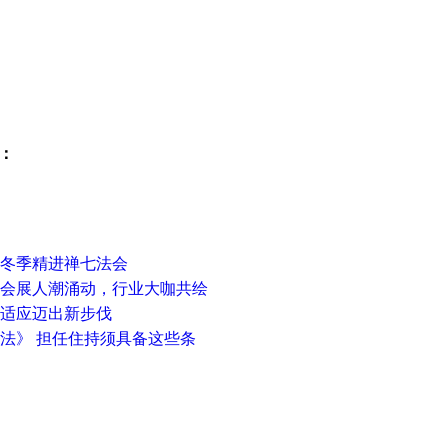
：
年冬季精进禅七法会
三天会展人潮涌动，行业大咖共绘
相适应迈出新步伐
办法》 担任住持须具备这些条