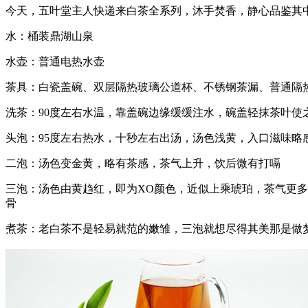
今天，五叶堂主人快递来白茶全系列，沐手焚香，静心品鉴其中
水：桶装鼎湖山泉
水壶：普通电热水壶
茶具：白瓷盖碗、双层隔热玻璃公道杯、不锈钢茶漏、普通隔
洗茶：90度左右水温，靠盖碗边缘缓缓注水，碗盖轻抹茶叶使
头泡：95度左右热水，十秒左右出汤，汤色浅黄，入口滋味略
二泡：汤色变金黄，略有茶感，茶气上升，饮后微有打嗝
三泡：汤色由黄趋红，即为XO颜色，近似上乘琥珀，茶气更多
骨
煮茶：老白茶不是轻易就范的嫩雏，三泡就想尽得其美那是做