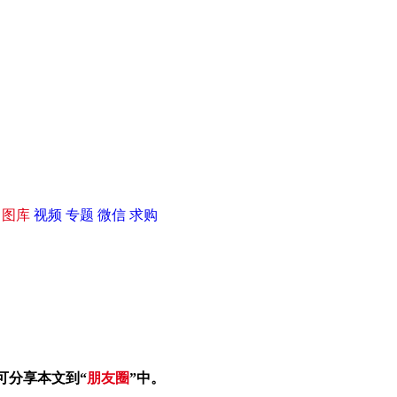
|
图库
视频
专题
微信
求购
可分享本文到“
朋友圈
”中。