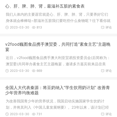
心、肝、脾、肺、肾，最滋补五脏的素食表
我们人体内的主要器官就是心、肝、脾、肺、肾，只要养好它们
身体就会棒棒哒~那滋补五脏我们要吃些什么食物呢？往下看你就
知道了
2023-03-30
813
评论
v2food巍图食品携手澳贸委，共同打造“素食主艺”主题晚
宴
近日，v2food巍图食品携手澳大利亚贸易投资委员会(后简称为：
澳贸委)共同举办素食主艺主题晚宴，邀请多方嘉宾前来品尝美
味、营养
2023-03-30
669
评论
全国人大代表秦源：将豆奶纳入“学生饮用奶计划” 改善青
少年营养均衡难题
为改善我国青少年的营养状况，我国启动实施国家学生饮奶计
划，并将其列入《中国儿童发展纲要》。23年以来，该计划已经
惠及31个省
2023-03-30
731
评论