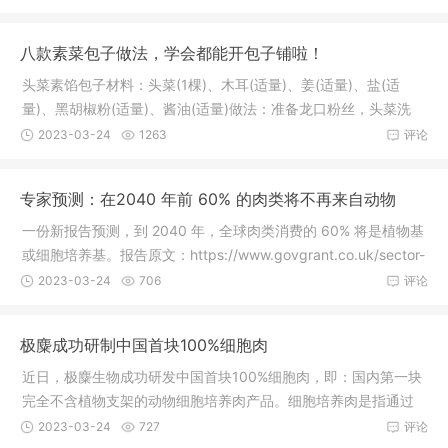
八款素菜包子做法，学会都能开包子铺啦！
头菜素馅包子材料：头菜(1棵)、木耳(适量)、姜(适量)、盐(适
量)、黑胡椒粉(适量)、酱油(适量)做法：准备龙口粉丝，头菜洗
净，切
2023-03-24
1263
评论
专家预测：在2040 年前 60% 的肉类将不再来自动物
一份新报告预测，到 2040 年，全球肉类消费的 60% 将是植物基
或细胞培养基。报告原文：https://www.govgrant.co.uk/sector-
resea
2023-03-24
706
评论
极麋成功研制中国首块100%细胞肉
近日，极麋生物成功研发中国首块100%细胞肉，即：国内第一块
完全不含植物支架的动物细胞培养肉产品。细胞培养肉是指通过
在体外大
2023-03-24
727
评论