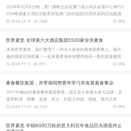
2024年12月8日晚，澳门佛教总会在澳门渔人码头会展中心举行2
024粤港澳大湾区宗教界庆祝澳门回归祖国25周年系列活动圆满
晚宴，诚
2024-12-11
1546
评论
世界素览 全球第六大酒店集团5500家全供素食
本期世界素览，我们整理了一些令人振奋的素食新鲜事儿，感兴
趣的朋友记得收藏！一起来看看海外有哪些值得一看的素食趣闻
吧~新闻
2024-11-17
1511
评论
素食餐饮集团，并带领弱势青年学习并发展素食事业
2017年崛起的素食餐饮集团善果，成立至今发展出多元品牌，从
宴席料理、简餐、面食、茶点，到意大利面、炖饭、西式汉堡、
面包、法
2024-11-07
1147
评论
世界素览 年销8000万欧的意大利百年食品巨头彻底停止