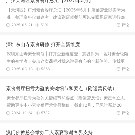
广州天河区素食餐厅总汇【2025年5月】
【天河区】广州素食餐厅总汇【2025年5月】店铺营业以实际为
准，整理资料仅做参考，建议到店就餐前可以先联系店家进行确
认。（排
2025-05-21
5191
评论
深圳东山寺素食研修 打开全新维度
深圳东山寺素食研修 | 打开全新维度壹 | 震撼作为一名对素食较陌
生的初学者，参加这次课程对我来说是身心的全新体验。使我更
深入
2025-03-18
5356
评论
素食餐厅扭亏为盈的关键细节和要点（附运营反馈）
素食餐厅扭亏为盈的关键细节和要点（附运营反馈）素星堂立志
帮助更多中小素食餐厅营业额翻倍，截止12月，已累计帮助20
+素食餐厅
2024-12-24
5737
评论
澳门佛教总会举办千人素宴致谢各界支持