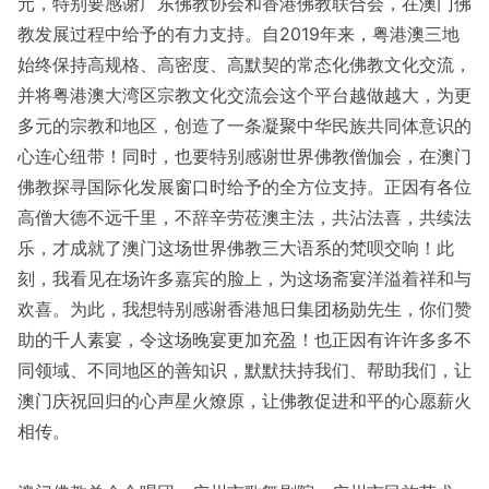
元，特别要感谢广东佛教协会和香港佛教联合会，在澳门佛
教发展过程中给予的有力支持。自2019年来，粤港澳三地
始终保持高规格、高密度、高默契的常态化佛教文化交流，
并将粤港澳大湾区宗教文化交流会这个平台越做越大，为更
多元的宗教和地区，创造了一条凝聚中华民族共同体意识的
心连心纽带！同时，也要特别感谢世界佛教僧伽会，在澳门
佛教探寻国际化发展窗口时给予的全方位支持。正因有各位
高僧大德不远千里，不辞辛劳莅澳主法，共沾法喜，共续法
乐，才成就了澳门这场世界佛教三大语系的梵呗交响！此
刻，我看见在场许多嘉宾的脸上，为这场斋宴洋溢着祥和与
欢喜。为此，我想特别感谢香港旭日集团杨勋先生，你们赞
助的千人素宴，令这场晚宴更加充盈！也正因有许许多多不
同领域、不同地区的善知识，默默扶持我们、帮助我们，让
澳门庆祝回归的心声星火燎原，让佛教促进和平的心愿薪火
相传。