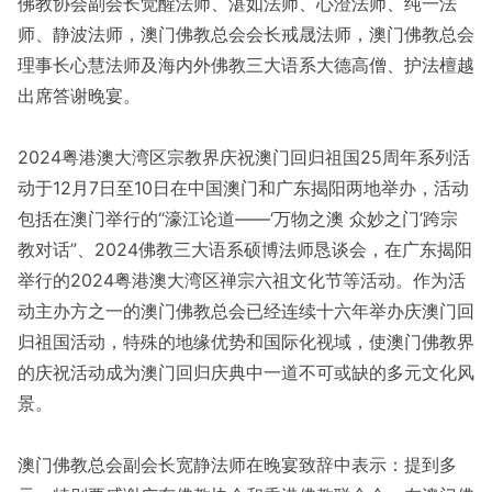
佛教协会副会长觉醒法师、湛如法师、心澄法师、纯一法
师、静波法师，澳门佛教总会会长戒晟法师，澳门佛教总会
理事长心慧法师及海内外佛教三大语系大德高僧、护法檀越
出席答谢晚宴。
2024粤港澳大湾区宗教界庆祝澳门回归祖国25周年系列活
动于12月7日至10日在中国澳门和广东揭阳两地举办，活动
包括在澳门举行的“濠江论道——‘万物之澳 众妙之门’跨宗
教对话”、2024佛教三大语系硕博法师恳谈会，在广东揭阳
举行的2024粤港澳大湾区禅宗六祖文化节等活动。作为活
动主办方之一的澳门佛教总会已经连续十六年举办庆澳门回
归祖国活动，特殊的地缘优势和国际化视域，使澳门佛教界
的庆祝活动成为澳门回归庆典中一道不可或缺的多元文化风
景。
澳门佛教总会副会长宽静法师在晚宴致辞中表示：提到多