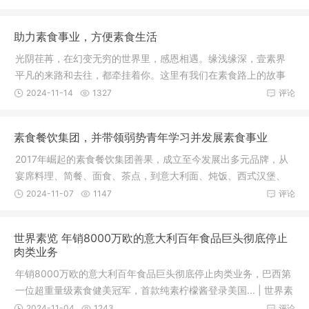
助力素食事业，方便素食生活
光阴荏苒，在幻变无穷的世界里，感恩相遇。缘浅缘深，壹素界
平凡的来路和去往，都牵挂着你。这里有我们在素食路上的故事
和远方！
2024-11-14
1327
评论
素食餐饮集团，并带领弱势青年学习并发展素食事业
2017年崛起的素食餐饮集团善果，成立至今发展出多元品牌，从
宴席料理、简餐、面食、茶点，到意大利面、炖饭、西式汉堡、
面包、法
2024-11-07
1147
评论
世界素览 年销8000万欧的意大利百年食品巨头彻底停止
肉类业务
年销8000万欧的意大利百年食品巨头彻底停止肉类业务，巴西第
一位超重量级素食健美冠军，首款纯素柠檬酱登录美国... | 世界素
览本
2024-11-04
1243
评论