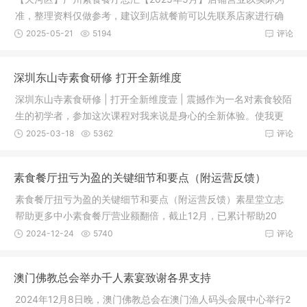
准，整理资料仅做参考，建议到店就餐前可以先联系店家进行确
认。（排
2025-05-21
5194
评论
深圳东山寺素食研修 打开全新维度
深圳东山寺素食研修 | 打开全新维度壹 | 震撼作为一名对素食较陌
生的初学者，参加这次课程对我来说是身心的全新体验。使我更
深入
2025-03-18
5362
评论
素食餐厅扭亏为盈的关键细节和要点（附运营反馈）
素食餐厅扭亏为盈的关键细节和要点（附运营反馈）素星堂立志
帮助更多中小素食餐厅营业额翻倍，截止12月，已累计帮助20
+素食餐厅
2024-12-24
5740
评论
澳门佛教总会举办千人素宴致谢各界支持
2024年12月8日晚，澳门佛教总会在澳门渔人码头会展中心举行2