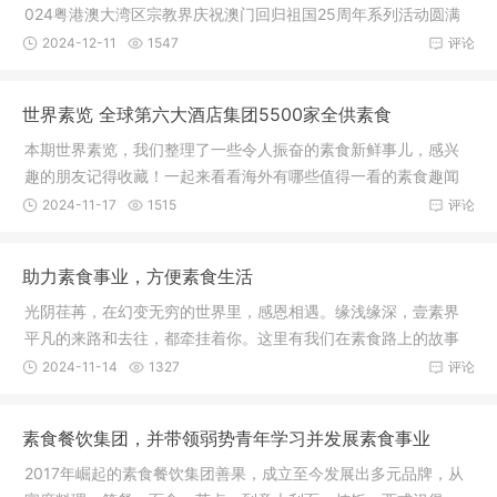
024粤港澳大湾区宗教界庆祝澳门回归祖国25周年系列活动圆满
晚宴，诚
2024-12-11
1547
评论
世界素览 全球第六大酒店集团5500家全供素食
本期世界素览，我们整理了一些令人振奋的素食新鲜事儿，感兴
趣的朋友记得收藏！一起来看看海外有哪些值得一看的素食趣闻
吧~新闻
2024-11-17
1515
评论
助力素食事业，方便素食生活
光阴荏苒，在幻变无穷的世界里，感恩相遇。缘浅缘深，壹素界
平凡的来路和去往，都牵挂着你。这里有我们在素食路上的故事
和远方！
2024-11-14
1327
评论
素食餐饮集团，并带领弱势青年学习并发展素食事业
2017年崛起的素食餐饮集团善果，成立至今发展出多元品牌，从