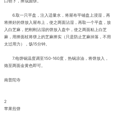
口朝下，擀成圆饼。
6.取一只平盘，注入适量水，将屉布平铺盘上浸湿，再
将擀好的饼放入屉布上，使之两面沾湿，再取一个平盘，放
入白芝麻，把刚刚沾湿的饼放入盘中，使之两面粘上白芝
麻，用擀面杖将饼上的芝麻擀实（只是防止芝麻掉落，不用
太过用力），饧15分钟。
7.电饼锅温度调至150-160度，热锅凉油，将饼放入，
烙至两面金黄色即可。
南普陀寺
2
苹果煎饼