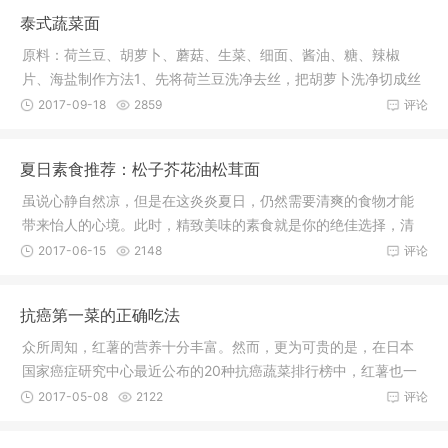
泰式蔬菜面
原料：荷兰豆、胡萝卜、蘑菇、生菜、细面、酱油、糖、辣椒
片、海盐制作方法1、先将荷兰豆洗净去丝，把胡萝卜洗净切成丝
状，蘑菇洗
2017-09-18
2859
评论
夏日素食推荐：松子芥花油松茸面
虽说心静自然凉，但是在这炎炎夏日，仍然需要清爽的食物才能
带来怡人的心境。此时，精致美味的素食就是你的绝佳选择，清
淡的食材
2017-06-15
2148
评论
抗癌第一菜的正确吃法
众所周知，红薯的营养十分丰富。然而，更为可贵的是，在日本
国家癌症研究中心最近公布的20种抗癌蔬菜排行榜中，红薯也一
举夺魁。
2017-05-08
2122
评论