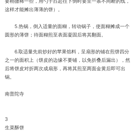
要稍微稀一些，用勺子舀起往下倒时要呈一条不间断的线，
这样才能摊出薄薄的饼）。
5.热锅，倒入适量的面糊，转动锅子，使面糊摊成一个
圆形的薄饼；待面糊煎至表面凝固后将其翻面。
6.取适量先前炒好的苹果馅料，呈扇形的铺在煎饼四分
之一的面积上（饼皮的边缘不要铺，以免折叠后漏出），然
后将饼皮对折两次成扇形，再将其煎至两面金黄后即可出
锅。
南普陀寺
3
生菜酥饼