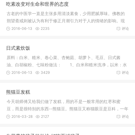
吃素改变对生命和世界的态度
古老的中医学一直是主张多用清淡素食，少用肥腻厚味。佛教的
朔望斋戒则被认为有利于修正月潮引力对于人的情绪的影响。现
代的医学
2016-06-13
2235
评论
日式素炊饭
原料：白米、糙米、卷心菜、杏鲍菇、胡萝卜、毛豆、日式酱
油、白胡椒粉、七味粉做法： 1、白米和糙米洗净，以米：水
＝1：1.1的
2016-06-13
3429
评论
熊猫豆发糕
今天胡师傅又给我们做了发糕，用的不是一般常用的红枣和蜜
豆，而是很特别的东西--熊猫豆。熊猫豆又称猫眼豆是豆科，一年
生植物。
2016-03-28
2127
评论