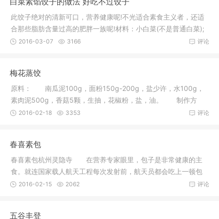
白菜素馅饺子的做法 好吃不过饺子
此饺子绝对的清新可口，营养健康呢!不光适合素食主义者，还适
合那些脂肪含量过高的肥胖一族呢!材料：小白菜(不是普通白菜);
粉丝;
2016-03-07
3166
评论
梅花蒸饺
原料： 南瓜泥100g，面粉150g-200g，盐少许，水100g，
素肉泥500g，香菇5颗，生抽，花椒粉，盐，油。 制作方
法：分别和好南
2016-02-18
3353
评论
春喜素包
春喜素包杭州灵隐寺 在营养专家眼里，包子是非常健康的主
食。就连国家载人航天工程每次发射前，航天员都会吃上一顿包
子。
2016-02-15
2062
评论
五谷丰登