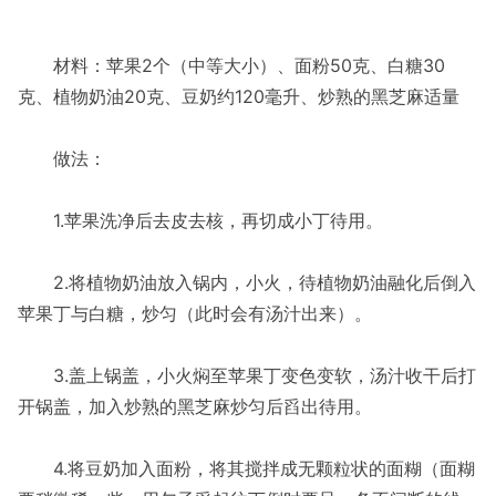
材料：苹果2个（中等大小）、面粉50克、白糖30
克、植物奶油20克、豆奶约120毫升、炒熟的黑芝麻适量
做法：
1.苹果洗净后去皮去核，再切成小丁待用。
2.将植物奶油放入锅内，小火，待植物奶油融化后倒入
苹果丁与白糖，炒匀（此时会有汤汁出来）。
3.盖上锅盖，小火焖至苹果丁变色变软，汤汁收干后打
开锅盖，加入炒熟的黑芝麻炒匀后舀出待用。
4.将豆奶加入面粉，将其搅拌成无颗粒状的面糊（面糊