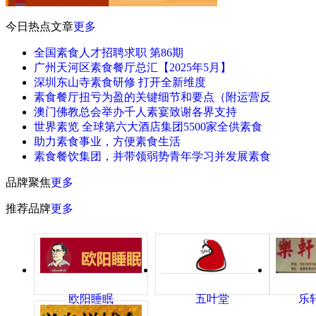
今日热点文章
更多
全国素食人才招聘求职 第86期
广州天河区素食餐厅总汇【2025年5月】
深圳东山寺素食研修 打开全新维度
素食餐厅扭亏为盈的关键细节和要点（附运营反
澳门佛教总会举办千人素宴致谢各界支持
世界素览 全球第六大酒店集团5500家全供素食
助力素食事业，方便素食生活
素食餐饮集团，并带领弱势青年学习并发展素食
品牌聚焦
更多
推荐品牌
更多
欧阳睡眠
五叶堂
乐