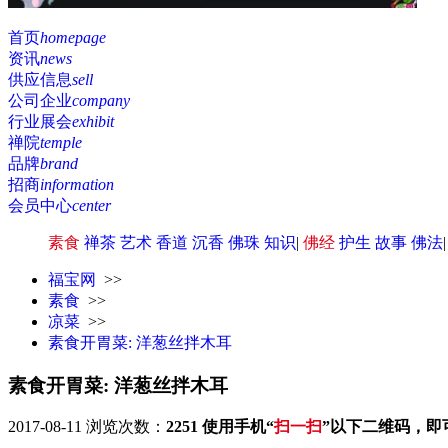
首页
homepage
资讯
news
供应信息
sell
公司企业
company
行业展会
exhibit
禅院
temple
品牌
brand
招商
information
会员中心
center
素食
禅茶
艺术
香道
沉香
佛珠
知识
|
佛经
护生
故事
佛法
福宝网
>>
素食
>>
凉菜
>>
素食开胃菜: 洋葱丝拌木耳
素食开胃菜: 洋葱丝拌木耳
2017-08-11
浏览次数：
2251
使用手机“
扫一扫
”以下二维码，即