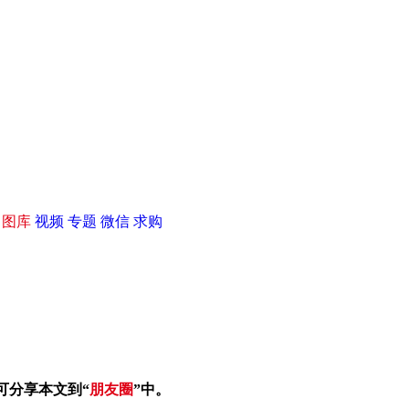
|
图库
视频
专题
微信
求购
可分享本文到“
朋友圈
”中。