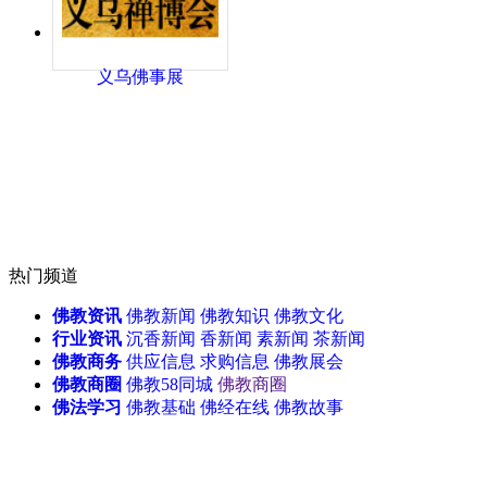
义乌佛事展
热门频道
佛教资讯
佛教新闻
佛教知识
佛教文化
行业资讯
沉香新闻
香新闻
素新闻
茶新闻
佛教商务
供应信息
求购信息
佛教展会
佛教商圈
佛教58同城
佛教商圈
佛法学习
佛教基础
佛经在线
佛教故事
天津佛事展
无锡佛博会
北