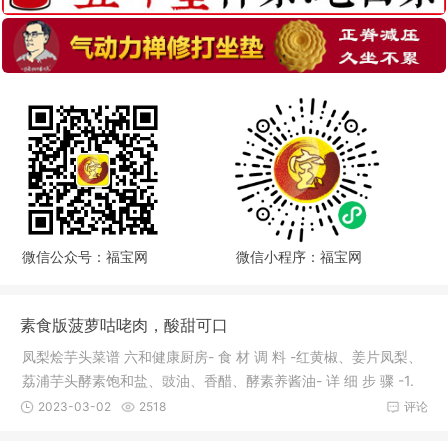
微信公众号：福宝网
微信小程序：福宝网
素食版菠萝咕咾肉，酸甜可口
凤梨烩芋头菜谱 六和健康厨房- 食 材 调 料 -红黄椒、姜片凤梨、
荔浦芋头酵素饱和盐、豉油、香醋、酵素养酱油- 详 细 步 骤 -1.
2023-03-02
2518
评论