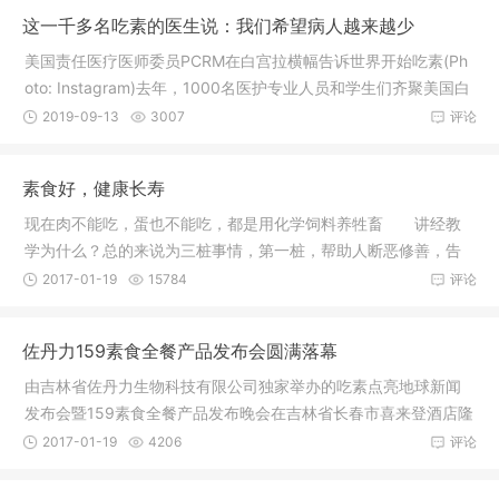
这一千多名吃素的医生说：我们希望病人越来越少
美国责任医疗医师委员PCRM在白宫拉横幅告诉世界开始吃素(Ph
oto: Instagram)去年，1000名医护专业人员和学生们齐聚美国白
宫前，挥
2019-09-13
3007
评论
素食好，健康长寿
现在肉不能吃，蛋也不能吃，都是用化学饲料养牲畜 讲经教
学为什么？总的来说为三桩事情，第一桩，帮助人断恶修善，告
诉众生什
2017-01-19
15784
评论
佐丹力159素食全餐产品发布会圆满落幕
由吉林省佐丹力生物科技有限公司独家举办的吃素点亮地球新闻
发布会暨159素食全餐产品发布晚会在吉林省长春市喜来登酒店隆
重举行，
2017-01-19
4206
评论