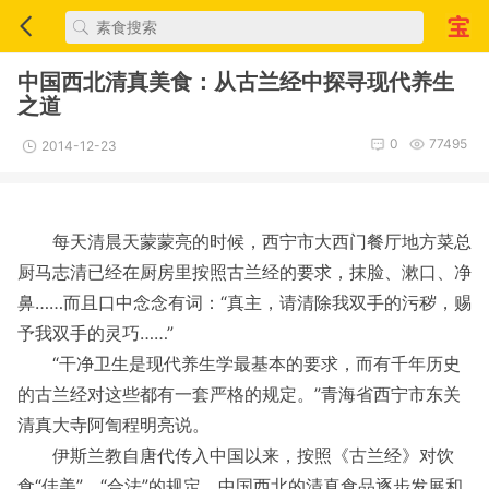
中国西北清真美食：从古兰经中探寻现代养生
之道
0
77495
2014-12-23
每天清晨天蒙蒙亮的时候，西宁市大西门餐厅地方菜总
厨马志清已经在厨房里按照古兰经的要求，抹脸、漱口、净
鼻……而且口中念念有词：“真主，请清除我双手的污秽，赐
予我双手的灵巧……”
“干净卫生是现代养生学最基本的要求，而有千年历史
的古兰经对这些都有一套严格的规定。”青海省西宁市东关
清真大寺阿訇程明亮说。
伊斯兰教自唐代传入中国以来，按照《古兰经》对饮
食“佳美”、“合法”的规定，中国西北的清真食品逐步发展和