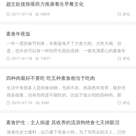
趙文欽後致罹癌力推廣養生早餐文化
2017-01-19
4609
评论
素食年夜饭
一年一度的春节到来，年夜饭免不了大鱼大肉、大吃大喝。但
是，也许你可以有一种别开生面的选择。一顿充满爱心的素食年
夜饭，也会
2017-01-18
11877
评论
四种肉最好不要吃 吃五种素食相当于吃肉
生活中有很多人是肉食动物，无肉不欢。肉虽然有营养，能补充
很多能量，但有些肉是不能吃的。比如下面介绍的四种肉。那
么，不能吃
2015-07-10
3581
评论
素食护生：主人病逝 其收养的流浪狗绝食七天掉眼泪
读者伦女士爆料：自己楼下有条小狗，为了等死去的主人，已经