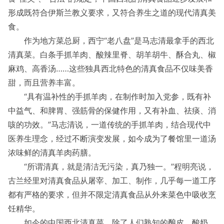
形成既符合伊斯兰教义要求，又符合养生之道的现代清真美
食。
作为地方菜总厨，西宁“老八盘”是马志清最拿手的西北
清真菜。白条手抓羊肉、酸辣里脊、胡羊胡牛、酥合丸、椒
麻鸡、高香汤……这些独具西北特色的清真食品不仅味美香
甜，而且营养丰富。
“具有温补性的手抓羊肉，在制作时加入党参，既有补
中益气、和脾胃、强筋骨的保健作用，又有补血、祛痰、消
咳的功效。”马志清说，一道传统的手抓羊肉，结合现代中
医养生理念，经过不断演变发展，如今成为了餐馆里一道汤
浓味鲜的清真羊肉药膳。
“所谓清真，就是清洁无污染，真乃独一。”程明亮说，
古兰经里对清真食品从屠宰、加工、制作，几乎每一道工序
都有严格的要求，但并不限定清真食品从外来菜色中吸收烹
饪精华。
如今的中国西北清真菜，除了人们熟知的酿皮、酸奶、