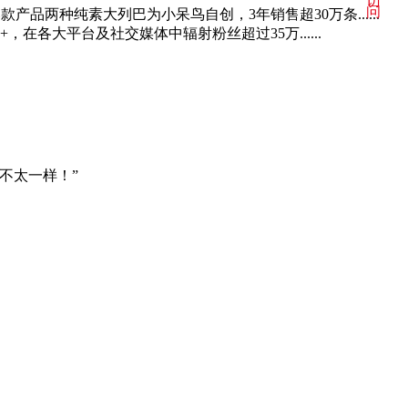
访
问
品两种纯素大列巴为小呆鸟自创，3年销售超30万条......
各大平台及社交媒体中辐射粉丝超过35万......
不太一样！”