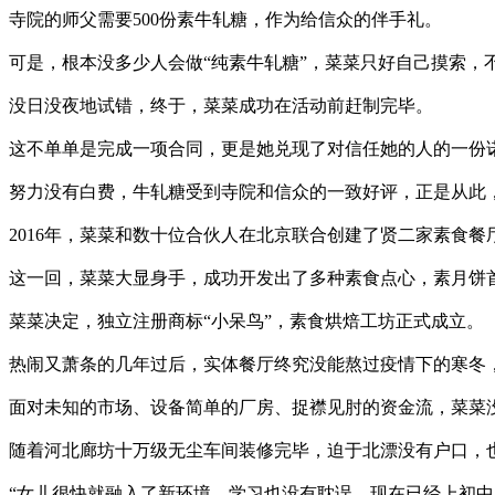
寺院的师父需要500份素牛轧糖，作为给信众的伴手礼。
可是，根本没多少人会做“纯素牛轧糖”，菜菜只好自己摸索，
没日没夜地试错，终于，菜菜成功在活动前赶制完毕。
这不单单是完成一项合同，更是她兑现了对信任她的人的一份
努力没有白费，牛轧糖受到寺院和信众的一致好评，正是从此，
2016年，菜菜和数十位合伙人在北京联合创建了贤二家素食
这一回，菜菜大显身手，成功开发出了多种素食点心，素月饼首
菜菜决定，独立注册商标“小呆鸟”，素食烘焙工坊正式成立。
热闹又萧条的几年过后，实体餐厅终究没能熬过疫情下的寒冬，
面对未知的市场、设备简单的厂房、捉襟见肘的资金流，菜菜
随着河北廊坊十万级无尘车间装修完毕，迫于北漂没有户口，
“女儿很快就融入了新环境，学习也没有耽误，现在已经上初