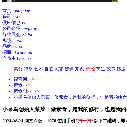
首页
homepage
资讯
news
供应信息
sell
公司企业
company
行业展会
exhibit
禅院
temple
品牌
brand
招商
information
会员中心
center
素食
禅茶
艺术
香道
沉香
佛珠
知识
|
佛经
护生
故事
佛法
福宝网
>>
素食
>>
素食创业
>>
小呆鸟创始人菜菜：做素食，是我的修行，也是我的使命
小呆鸟创始人菜菜：做素食，是我的修行，也是我的
2024-08-24
浏览次数：
1076
使用手机“
扫一扫
”以下二维码，即