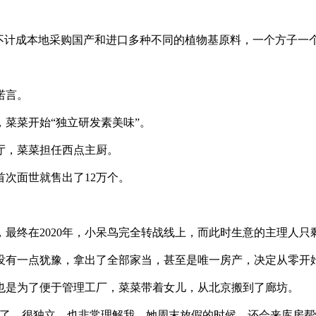
不计成本地采购国产和进口多种不同的植物基原料，一个方子一
诺言。
菜菜开始“独立研发素美味”。
餐厅，菜菜担任西点主厨。
次面世就售出了12万个。
最终在2020年，小呆鸟完全转战线上，而此时生意的主理人只
没有一点犹豫，拿出了全部家当，甚至是唯一房产，决定从零开
也是为了便于管理工厂，菜菜带着女儿，从北京搬到了廊坊。
中了，很独立，也非常理解我。她周末放假的时候，还会来库房帮