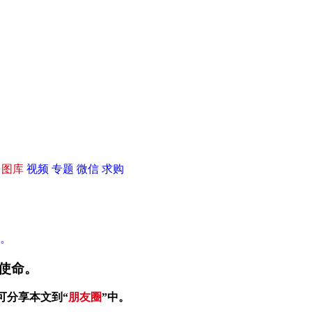
|
图库
视频
专题
微信
求购
。
使命。
可分享本文到“
朋友圈
”中。