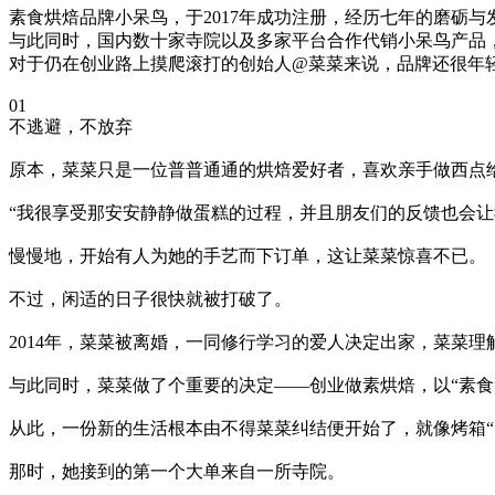
素食烘焙品牌小呆鸟，于2017年成功注册，经历七年的磨砺与发展
与此同时，国内数十家寺院以及多家平台合作代销小呆鸟产品，上百
对于仍在创业路上摸爬滚打的创始人@菜菜来说，品牌还很年
01
不逃避，不放弃
原本，菜菜只是一位普普通通的烘焙爱好者，喜欢亲手做西点
“我很享受那安安静静做蛋糕的过程，并且朋友们的反馈也会让
慢慢地，开始有人为她的手艺而下订单，这让菜菜惊喜不已。
不过，闲适的日子很快就被打破了。
2014年，菜菜被离婚，一同修行学习的爱人决定出家，菜菜理
与此同时，菜菜做了个重要的决定——创业做素烘焙，以“素食
从此，一份新的生活根本由不得菜菜纠结便开始了，就像烤箱“
那时，她接到的第一个大单来自一所寺院。