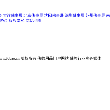
会
大连佛事展
北京佛事展
沈阳佛事展
深圳佛事展
苏州佛事展
南
协议
版权隐私
网站地图
w.fobao.cn 版权所有
佛教用品门户网站 佛教行业商务媒体
阳佛事展
上海养云
善缘工笔画社