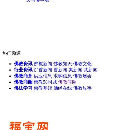
热门频道
佛教资讯
佛教新闻
佛教知识
佛教文化
行业资讯
沉香新闻
香新闻
素新闻
茶新闻
佛教商务
供应信息
求购信息
佛教展会
佛教商圈
佛教58同城
佛教商圈
佛法学习
佛教基础
佛经在线
佛教故事
天津佛事展
无锡佛博会
北
大连佛事展