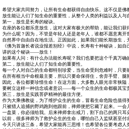
希望大家共同努力，让所有生命都获得自由快乐。这不仅是佛
放生能让人们了知生命的重要性，从整个人类的利益以及人与
第一，放生是长寿的秘诀。
在座的各位都乐意放生，这对大家有极大的帮助，能让我们获
为什么呢？因为，不管是年轻人还是老年人，谁都不愿意离开
自然界中自由自在地生活。正因如此，如果我们能长期放生，
《佛为首迦长者说业报差别经》中说，长寿有十种秘诀，如自
讲的这个秘诀——放生！
如果有人问：有什么办法能长寿呢？我们也要把这个千真万确
第二，放生能让人们了知生命的重要性。
每一个人对自己的生命都特别珍爱，当生命受到危难时，只要
在所有根当中命根最主要，所以只要命保得住，舍弃手臂、腿
因此，各位都要珍惜生命！在这方面，大多数人眼光非常狭隘
要树立这样一种信念或者意识——每一个众生的生命都极其宝
第三，放生是实践菩萨精神的最佳方便。
作为大乘佛教徒，为了维护众生的生命，冒着生命危险也值得
只被猎人追捕的野鸡跑到他跟前，禅师便把它藏了起来。一会
一盘菜，你必须给我。后来禅师拿出戒刀，割下自己的两只耳
以前，很多禅师为了救护众生的生命，哪怕自己入监狱甚至付
今天只讲这三条，希望大家能再三思维！也希望各位要考虑人