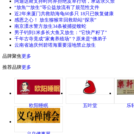
阿迪达斯支持时尚界拒绝皮草行动，承诺永久禁
“放魚”“放生”等公益放流有了規范性文件
近2年来厦门共救助海龟60多只 18只已恢复健康
感恩之心！ 放生猕猴常回救助站“探亲”
南京溧水警方放生34条被捕捉蝮蛇
男子钓到1米多长大鱼又放生："它快产籽了"
千年古寺竟成”家禽养殖场”？原来是“佛弟子
云南省迪庆州碧塔海重要湿地禁止放生
品牌聚焦
更多
推荐品牌
更多
欧阳睡眠
五叶堂
乐
义乌佛事展