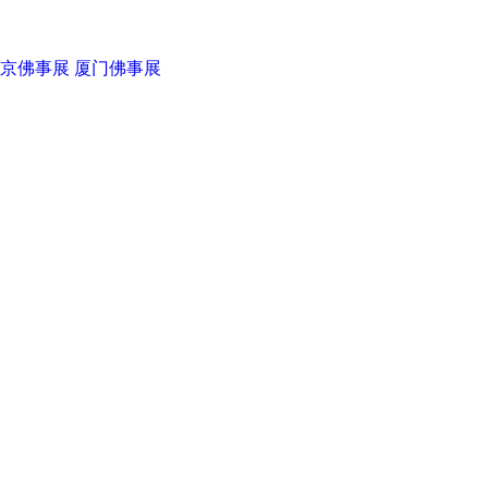
京佛事展
厦门佛事展
华典伟业
菩提之路