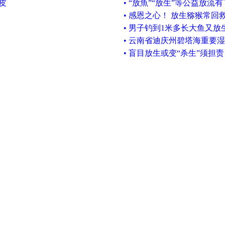
皮
• “放魚”“放生”等公益放流
• 感恩之心！ 放生猕猴常回
• 男子钓到1米多长大鱼又放
• 云南省迪庆州碧塔海重要
• 盲目放生或变“杀生”须担