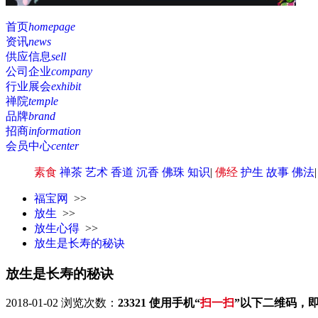
首页
homepage
资讯
news
供应信息
sell
公司企业
company
行业展会
exhibit
禅院
temple
品牌
brand
招商
information
会员中心
center
素食
禅茶
艺术
香道
沉香
佛珠
知识
|
佛经
护生
故事
佛法
福宝网
>>
放生
>>
放生心得
>>
放生是长寿的秘诀
放生是长寿的秘诀
2018-01-02
浏览次数：
23321
使用手机“
扫一扫
”以下二维码，