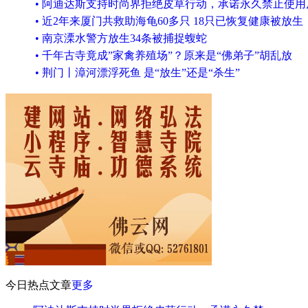
• 阿迪达斯支持时尚界拒绝皮草行动，承诺永久禁止使用
• 近2年来厦门共救助海龟60多只 18只已恢复健康被放生
• 南京溧水警方放生34条被捕捉蝮蛇
• 千年古寺竟成”家禽养殖场”？原来是“佛弟子”胡乱放
• 荆门丨漳河漂浮死鱼 是“放生”还是“杀生”
今日热点文章
更多