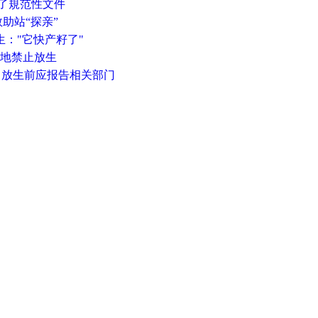
有了規范性文件
救助站“探亲”
生："它快产籽了"
湿地禁止放生
责 放生前应报告相关部门