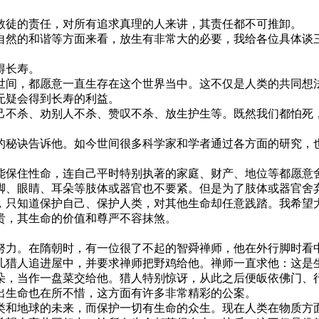
教徒的责任，对所有追求真理的人来讲，其责任都不可推卸。
自然的和谐等方面来看，放生有非常大的必要，我给各位具体谈
得长寿。
世间，都愿意一直生存在这个世界当中。这不仅是人类的共同想
无疑会得到长寿的利益。
己不杀、劝别人不杀、赞叹不杀、放生护生等。既然我们都怕死
的秘诀告诉他。如今世间很多科学家和学者通过各方面的研究，
能保住性命，连自己平时特别执著的家庭、财产、地位等都愿意舍
脚、眼睛、耳朵等肢体或器官也不要紧。但是为了肢体或器官舍
，只知道保护自己、保护人类，对其他生命却任意践踏。我希望
贵，其生命的价值和尊严不容抹煞。
努力。在隋朝时，有一位很了不起的智舜禅师，他在外行脚时看
儿猎人追进屋中，并要求禅师把野鸡给他。禅师一直求他：这是
朵，当作一盘菜交给他。猎人特别惊讶，从此之后便皈依佛门、
出生命也在所不惜，这方面有许多非常精彩的公案。
类和地球的未来，而保护一切有生命的众生。现在人类在物质方