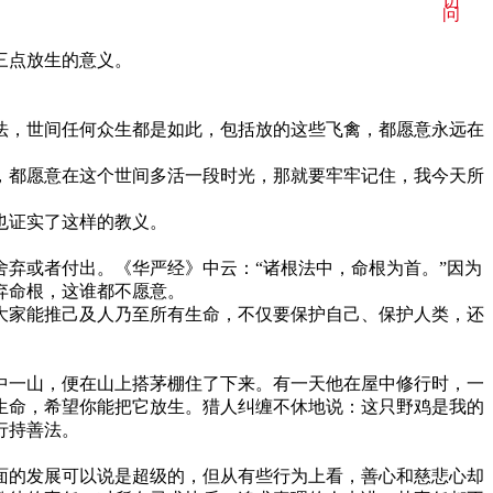
访
问
三点放生的意义。
法，世间任何众生都是如此，包括放的这些飞禽，都愿意永远在
，都愿意在这个世间多活一段时光，那就要牢牢记住，我今天所
也证实了这样的教义。
弃或者付出。《华严经》中云：“诸根法中，命根为首。”因为
弃命根，这谁都不愿意。
大家能推己及人乃至所有生命，不仅要保护自己、保护人类，还
中一山，便在山上搭茅棚住了下来。有一天他在屋中修行时，一
生命，希望你能把它放生。猎人纠缠不休地说：这只野鸡是我的
行持善法。
面的发展可以说是超级的，但从有些行为上看，善心和慈悲心却