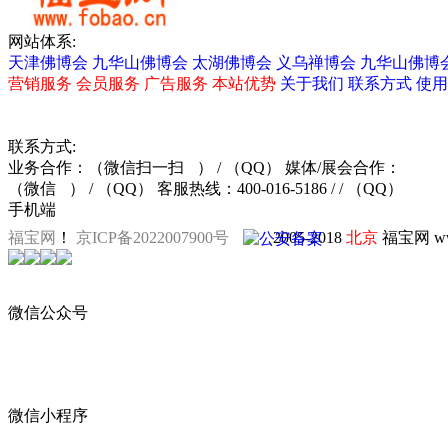
网站体系:
天津佛博会
九华山佛博会
太湖佛博会
义乌禅博会
九华山佛博
营销服务
会员服务
广告服务
本站优势
关于我们
联系方式
使用
联系方式:
业务合作：
（微信扫一扫
）
/ （QQ）
媒体/展会合作：
（微信
）
/ （QQ）
客服热线：400-016-5186 / / （QQ）
手机端
福宝网
！
京ICP备2022007900号
2005-2018
北京
福宝网 ww
黄光华瓷板画
廊坊佛事展
沈
微信公众号
震旦会典
微信小程序