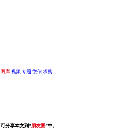
|
图库
视频
专题
微信
求购
即可分享本文到“
朋友圈
”中。