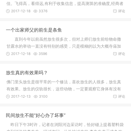
佳。飞得高，看得远,有利于收集信息，提高测算的准确度,经商者
有利
2017-12-18
3376
评论
一个出家师父的前生是条鱼
直到今年以前虽然放生很多次，但对上师们放生前给物命撒
甘露水的举动一直没有特别的感受，只是模糊的以为大概寺庙加
持过的东
2017-12-18
3596
评论
放生真的有效果吗？
佛门里头放生是很平常的一个修法，喜欢放生的人很多，放生真
有效果。放生的仪轨很长，这些动物，一定要观察它身体有没有
受伤，如
2017-12-13
3100
评论
民间放生不能“好心办了坏事”
昨日下午3时许，记者在浏阳河边采访时，恰好碰上提着塑料袋