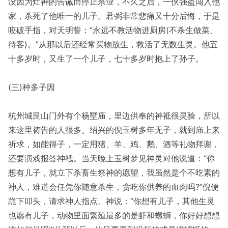
没因为灶神的告诫而停止杀业，不久之后，一伙强盗闯入他
家，杀死了他唯一的儿子。君弼非常悲痛又十分后悔，于是
咬破手指，对天明誓：“永远不教活物进厨房(不杀生做菜、
待客)。”从那以后还经常买物放生，救活了无数生灵。他五
十多岁时，又生了一个儿子，七十多岁时抱上了孙子。
(三)种多子因
杭州城艮山门外有个杨墅庙，里边供奉的神祗很灵验，所以
来这里祷告的人很多。绍兴的倪玉树多年无子，就到庙上来
祈求，如能得子，一定用猪、羊、鸡、鹅、酒等礼物拜谢，
还要演戏报答神祗。当天晚上玉树梦见神灵对他说道：“你
想有儿子，就立下杀畜生祭神的愿望，我虽然是个不吃素的
神人，难道会任凭你随意杀生，贪吃你供养的血肉吗?”倪便
跪下叩头，请求神人指点。神说：“你想有儿子，其他生灵
也愿有儿子，动物里面繁殖最多的是虾和螺蛳，你好好想想