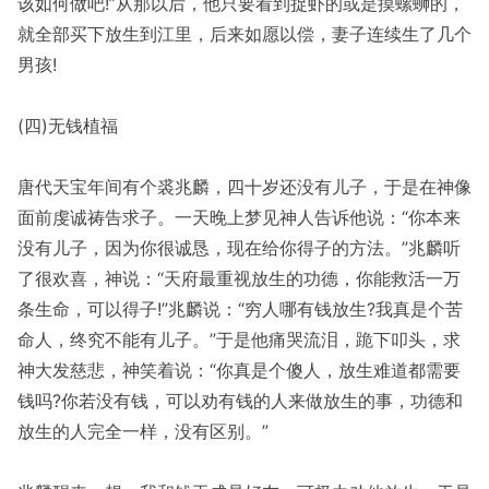
该如何做吧!”从那以后，他只要看到捉虾的或是摸螺蛳的，
就全部买下放生到江里，后来如愿以偿，妻子连续生了几个
男孩!
(四)无钱植福
唐代天宝年间有个裘兆麟，四十岁还没有儿子，于是在神像
面前虔诚祷告求子。一天晚上梦见神人告诉他说：“你本来
没有儿子，因为你很诚恳，现在给你得子的方法。”兆麟听
了很欢喜，神说：“天府最重视放生的功德，你能救活一万
条生命，可以得子!”兆麟说：“穷人哪有钱放生?我真是个苦
命人，终究不能有儿子。”于是他痛哭流泪，跪下叩头，求
神大发慈悲，神笑着说：“你真是个傻人，放生难道都需要
钱吗?你若没有钱，可以劝有钱的人来做放生的事，功德和
放生的人完全一样，没有区别。”