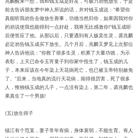
兆麟醒来一想，我和钱玉成是好友，可极力劝他放生，于是
前去告诉朋友梦中神人所说的话，并对钱玉成说：“希望你
真能听我劝告去做放生善事，功德当然归你，如果因我对你
的劝说使我也能得到一点好处，我将无比感激你!”钱玉成听
后便答应了他。从那以后，只要遇到有人贩卖生灵，裘兆麟
必定劝告钱玉成买下放生。几个月后，兆麟又梦见上次那位
神人告诉他说：“你救了很多生灵，积累了大量功德，为示
表彰，上天已命令玉宵童子到你家中投生了，钱玉成的儿
子，本来应该在今年染上天花病死亡，也已被玉帝特别赦免
了。”后来，当地真的流行天花病，闹得很厉害，死了很多
人，惟独钱玉成的儿子，一点没有染上，第二年，裘兆麟也
果真生了一个男孩!
(五)放生得子
镇江有个范某，妻子常年有病，身体衰弱，不能生育。有人