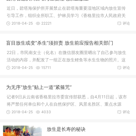
近日，碧塔海保护所开展禁止在碧塔海重要湿地区域内放生宣传
引导工作，组织全所职工、护林员学习《香格里拉市人民政府关
于禁止在
2018-04-25
22221
评论
盲目放生或变“杀生”须担责 放生前应报告相关部门
22日，市民南女士（化名）在微信朋友圈里晒出了自己参与放生
活动的内容，并配发了一组正在放生鲤鱼等水生生物的照片。这
样的活动
2018-04-25
15711
评论
为无序“放生”贴上一道“紧箍咒”
记者9日从云南省香格里拉市委宣传部获悉，自4月11日起，该市
将严禁任何单位和个人在自然保护区、风景名胜区、重点水源
地、重点湖
2018-04-25
4033
评论
放生是长寿的秘诀