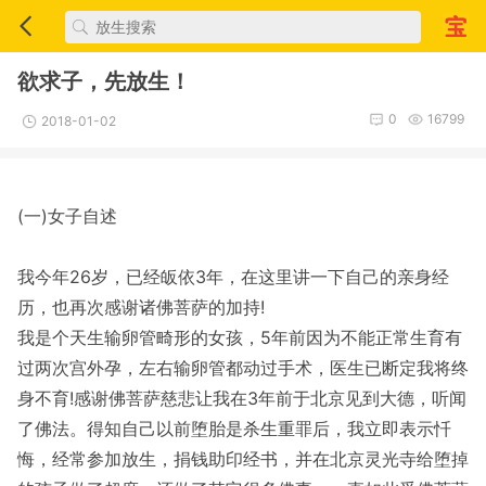
欲求子，先放生！
0
16799
2018-01-02
(一)女子自述
我今年26岁，已经皈依3年，在这里讲一下自己的亲身经
历，也再次感谢诸佛菩萨的加持!
我是个天生输卵管畸形的女孩，5年前因为不能正常生育有
过两次宫外孕，左右输卵管都动过手术，医生已断定我将终
身不育!感谢佛菩萨慈悲让我在3年前于北京见到大德，听闻
了佛法。得知自己以前堕胎是杀生重罪后，我立即表示忏
悔，经常参加放生，捐钱助印经书，并在北京灵光寺给堕掉