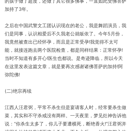
的孩子做了超度，还做了其它很多佛事，一直如此受佛菩萨
加持了3年。
之后在中国武警文工团认识现在的老公，我是舞蹈演员，我
们是同事，认识相爱后不久我老公就皈依了。今年5月份，
我竟然被查出已经怀孕，而且是正常受孕!我觉得不太可
能，就接连跑去两个医院检查，都是同样结果：正常怀孕!
当时不知道有多开心!医生也都说。是奇迹降临，所以今天
在这里发表这篇文章，就是要再次感谢诸佛菩萨的加持!阿
弥陀佛!
(二)绝宗再续
江西人汪君弼，平常不杀生但是宴请客人时，经常要杀生做
菜，其实和不守杀戒没有两样。一天夜里，梦见灶神告诉他
说：“你杀生太多了，你儿子要遭横死，断绝香火!”汪君弼并