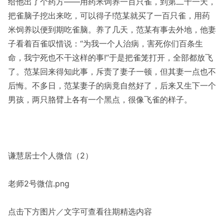
给他出了个药方——用药米饲养一百只雀，到第二十一天，
把雀脑子挖出来吃，可以得子!范某就买了一百只雀，用药
米饲养以便到期吃雀脑。养了几天，范某有事去外地，他妻
子看着百雀叹惜说：“为我一个人治病，害死你们百条生
命，我宁死也不干这样的事!”于是把雀笼打开，全部都放飞
了。范某回来得知此事，斥责了妻子一顿，但其妻一点也不
后悔。不多日，范某妻子的病竟自然好了，后来又生下一个
男孩，两只胳臂上各有一个黑点，很像飞雀的样子。
谦慧居士个人微信（2）
老师2号微信.png
点击下方图片／文字可查看往期精选内容