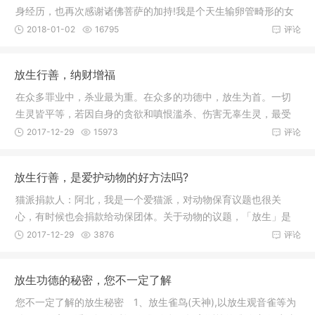
身经历，也再次感谢诸佛菩萨的加持!我是个天生输卵管畸形的女
孩，5年
2018-01-02
16795
评论
放生行善，纳财增福
在众多罪业中，杀业最为重。在众多的功德中，放生为首。一切
生灵皆平等，若因自身的贪欲和嗔恨滥杀、伤害无辜生灵，最受
谴责和唾
2017-12-29
15973
评论
放生行善，是爱护动物的好方法吗?
猫派捐款人：阿北，我是一个爱猫派，对动物保育议题也很关
心，有时候也会捐款给动保团体。关于动物的议题，「放生」是
个行之有年
2017-12-29
3876
评论
放生功德的秘密，您不一定了解
您不一定了解的放生秘密 1、放生雀鸟(天神),以放生观音雀等为