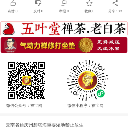
点赞
0
反对
0
举报 0
收藏 0
分享
133
微信公众号：福宝网
微信小程序：福宝网
云南省迪庆州碧塔海重要湿地禁止放生