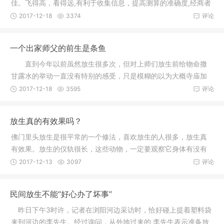
佳。飞得高，看得远,有利于收集信息，提高测算的准确度,经商者
有利
2017-12-18
3374
评论
一个出家师父的前生是条鱼
直到今年以前虽然放生很多次，但对上师们放生前给物命撒
甘露水的举动一直没有特别的感受，只是模糊的以为大概寺庙加
持过的东
2017-12-18
3595
评论
放生真的有效果吗？
佛门里头放生是很平常的一个修法，喜欢放生的人很多，放生真
有效果。放生的仪轨很长，这些动物，一定要观察它身体有没有
受伤，如
2017-12-13
3097
评论
民间放生不能“好心办了坏事”
昨日下午3时许，记者在浏阳河边采访时，恰好碰上提着塑料袋
来到河边的李先生。经过询问，从外地过来的 李先生表示准备放