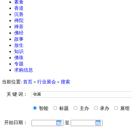
素食
香道
沉香
禅院
禅茶
佛经
故事
放生
知识
佛珠
专题
求购信息
当前位置:
首页
»
行业展会
»
搜索
关 键 词：
智能
标题
主办
承办
展馆
开始日期：
至