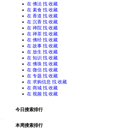
在
佛法
找 收藏
在
素食
找 收藏
在
香道
找 收藏
在
沉香
找 收藏
在
禅院
找 收藏
在
禅茶
找 收藏
在
佛经
找 收藏
在
故事
找 收藏
在
放生
找 收藏
在
知识
找 收藏
在
佛珠
找 收藏
在
微信
找 收藏
在
专题
找 收藏
在
求购信息
找 收藏
在
商城
找 收藏
在
视频
找 收藏
今日搜索排行
本周搜索排行