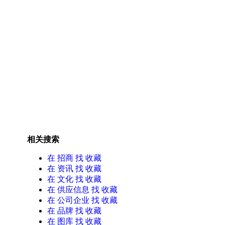
相关搜索
在
招商
找 收藏
在
资讯
找 收藏
在
文化
找 收藏
在
供应信息
找 收藏
在
公司企业
找 收藏
在
品牌
找 收藏
在
图库
找 收藏