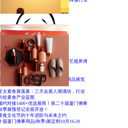
垫是这样的
“云寺庙”寺院功德系统
2020东莞香博会
2020厦门国际佛事用品展盛大开幕
击排行
金陵·视界万象 2026江苏（南京）禅艺视界博
盛大招商！
6北京佛博会 邀请函
26厦门春季国际佛事用品暨传统文化用品展览
25亚太素食展落幕：三天会展人潮涌动，行业
共绘素食产业蓝图
预约对接1400+优选展商！第二十届厦门佛事
秋季展预登记全面开放！
素食文化节的十年进阶与未来之约
届厦门佛事用品(秋季)展定档10月16-20