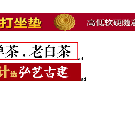
ad
ad