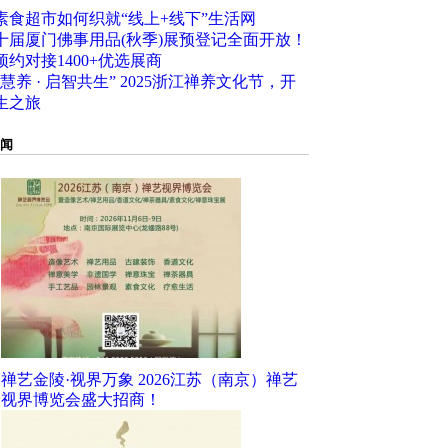
素食超市如何织就“线上+线下”生活网
十届厦门佛事用品(秋季)展预登记全面开放！
预约对接1400+优选展商
慧养 · 启智共生” 2025浙江禅养文化节，开
生之旅
闻
禅艺金陵·视界万象 2026江苏（南京）禅艺
视界博览会盛大招商！