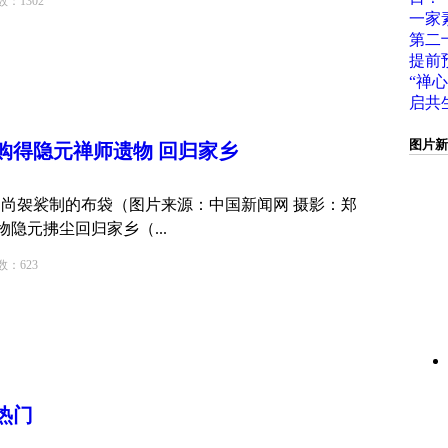
1302
一家
第二
提前
“禅心
启共
图片新
购得隐元禅师遗物 回归家乡
尚袈裟制的布袋（图片来源：中国新闻网 摄影：郑
物隐元拂尘回归家乡（...
623
热门