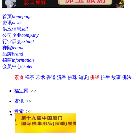
首页
homepage
资讯
news
供应信息
sell
公司企业
company
行业展会
exhibit
禅院
temple
品牌
brand
招商
information
会员中心
center
素食
禅茶
艺术
香道
沉香
佛珠
知识
|
佛经
护生
故事
佛法
福宝网
>>
资讯
>>
搜索
>>