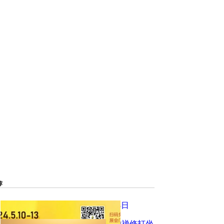
荐
厦门佛事用品展 新企携手5月10-13日
好禅垫是这样“炼”成的！ 最理想的禅修打坐