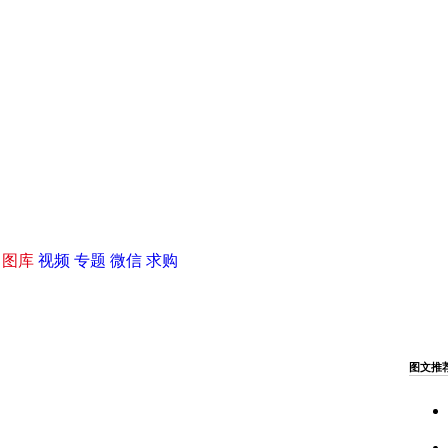
|
图库
视频
专题
微信
求购
图文推