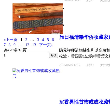
2023-05-05 08:53
来源： 关注次数：
旅日福清籍华侨
收藏
家
«上一页
1
2
…
3
4
5
6
7
8
9
…
12
13
下一页»
共128条/13页
隐元禅师遗物拂尘和以高泉和
松波）黄国梁(左)购得黄檗文
2018-08-06 12:12
来源： 关注次数：
沉香男性首饰或成
收藏