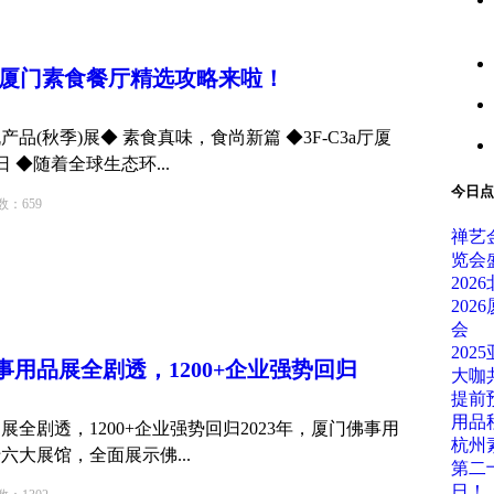
厦门素食餐厅精选攻略来啦！
产品(秋季)展◆ 素食真味，食尚新篇 ◆3F-C3a厅厦
日 ◆随着全球生态环...
今日点
659
禅艺
览会
202
20
会
20
佛事用品展全剧透，1200+企业强势回归
大咖
提前
用品
展全剧透，1200+企业强势回归2023年，厦门佛事用
杭州
大展馆，全面展示佛...
第二十
日！