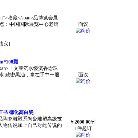
light">收藏</span>品博览会展
展会地点：中国国际展览中心老馆
面议
核实]
*108颗
>收藏</span>！文莱沉水级沉香念珠
粒沉水 致密黑油，拿在手中一股
面议
证书 德化高白瓷
品陶瓷雕塑系陶瓷雕塑高级技
￥
2000.00
/件
人物传说加上自己对此传说的
1件起订