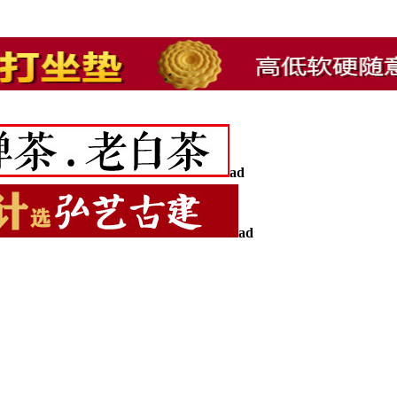
ad
ad