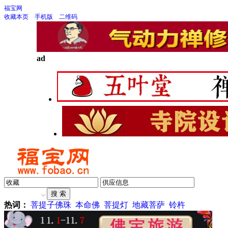
福宝网
收藏本页
手机版
二维码
ad
热词：
菩提子佛珠
本命佛
菩提灯
地藏菩萨
铃杵