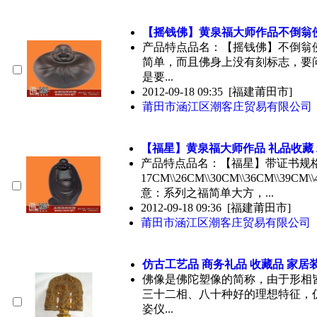
【摇钱佛】黄泉福大师作品不倒翁
产品特点品名：【摇钱佛】不倒翁佛
简单，而且佛身上没有刻标志，要
是要...
2012-09-18 09:35
[福建莆田市]
莆田市涵江区潮客庄贸易有限公司
【福星】黄泉福大师作品 礼品
收藏
产品特点品名：【福星】带证书规
17CM\\26CM\\30CM\\36CM\\39CM\
意：系列之福简单大方，...
2012-09-18 09:36
[福建莆田市]
莆田市涵江区潮客庄贸易有限公司
仿古工艺品 商务礼品
收藏
品 家居
佛像是佛陀塑像的简称，由于形相
三十二相、八十种好的理想特征，
姿仪...