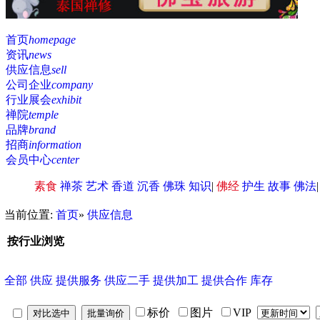
首页
homepage
资讯
news
供应信息
sell
公司企业
company
行业展会
exhibit
禅院
temple
品牌
brand
招商
information
会员中心
center
素食
禅茶
艺术
香道
沉香
佛珠
知识
|
佛经
护生
故事
佛法
当前位置:
首页
»
供应信息
按行业浏览
全部
供应
提供服务
供应二手
提供加工
提供合作
库存
标价
图片
VIP