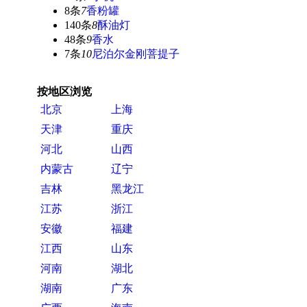
8条
7
香粉罐
140条
8
酥油灯
48条
9
香水
7条
10
尼泊尔金刚菩提子
按地区浏览
北京
上海
天津
重庆
河北
山西
内蒙古
辽宁
吉林
黑龙江
江苏
浙江
安徽
福建
江西
山东
河南
湖北
湖南
广东