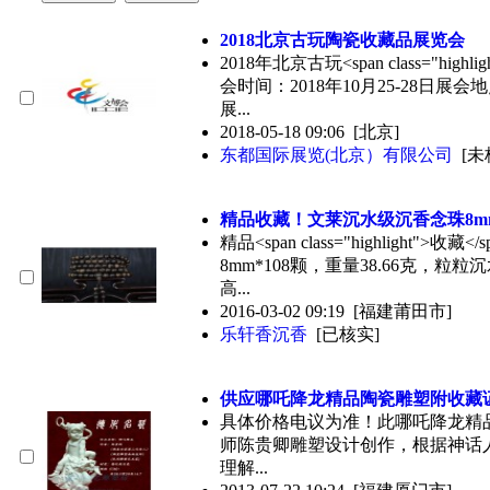
2018北京古玩陶瓷
收藏
品展览会
2018年北京古玩<span class="high
会时间：2018年10月25-28日
展...
2018-05-18 09:06
[北京]
东都国际展览(北京）有限公司
[未
精品
收藏
！文莱沉水级沉香念珠8mm
精品<span class="highlight"
8mm*108颗，重量38.66克，粒
高...
2016-03-02 09:19
[福建莆田市]
乐轩香沉香
[已核实]
供应哪吒降龙精品陶瓷雕塑附
收藏
具体价格电议为准！此哪吒降龙精
师陈贵卿雕塑设计创作，根据神话
理解...