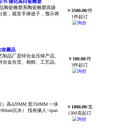
证书 德化高白瓷雕塑
精品陶瓷雕塑系陶瓷雕塑高级
￥
3500.00
/件
白瓷，观音手捧孩子，预示将
1件起订
念
收藏
品
艺制品厂是锌合金压铸产品、
￥
180.00
/件
锌合金合页、相框、工艺品、
3件起订
高420MM 宽350MM 一块
￥
1000.00
/克
90mm沉水） 找有缘人<span
1300克起订