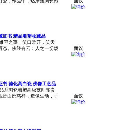
白瓷，作品中，达摩露胸长袍
面议
藏
证书 精品雕塑
收藏
品
下难容之事，笑口常开，笑天
百态。佛经有云：人之一切烦
面议
证书 德化高白瓷 佛像工艺品
作品系陶瓷雕塑高级技师陈贵
，观音面部慈祥，造像生动，手
面议