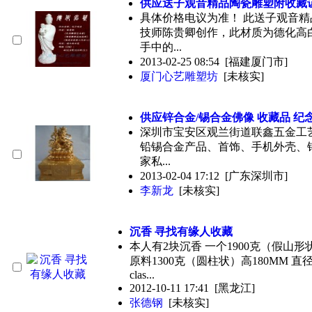
供应送子观音精品陶瓷雕塑附
收藏
具体价格电议为准！ 此送子观音
技师陈贵卿创作，此材质为德化高
手中的...
2013-02-25 08:54
[福建厦门市]
厦门心艺雕塑坊
[未核实]
供应锌合金/锡合金佛像
收藏
品 纪
深圳市宝安区观兰街道联鑫五金工
铅锡合金产品、首饰、手机外壳、
家私...
2013-02-04 17:12
[广东深圳市]
李新龙
[未核实]
沉香 寻找有缘人
收藏
本人有2块沉香 一个1900克（假山形状）
原料1300克（圆柱状）高180MM 直径
clas...
2012-10-11 17:41
[黑龙江]
张德钢
[未核实]