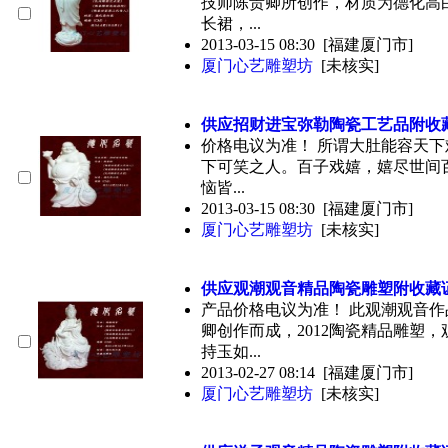
技师陈贵卿所创作，材质为德化高
长裙，...
2013-03-15 08:30
[福建厦门市]
厦门心艺雕塑坊
[未核实]
供应招财进宝弥勒陶瓷工艺品附
收
价格电议为准！ 所谓大肚能容天
下可笑之人。百子戏嬉，嬉尽世间
恼皆...
2013-03-15 08:30
[福建厦门市]
厦门心艺雕塑坊
[未核实]
供应观潮观音精品陶瓷雕塑附
收藏
产品价格电议为准！ 此观潮观音
卿创作而成，2012陶瓷精品雕塑
持玉如...
2013-02-27 08:14
[福建厦门市]
厦门心艺雕塑坊
[未核实]