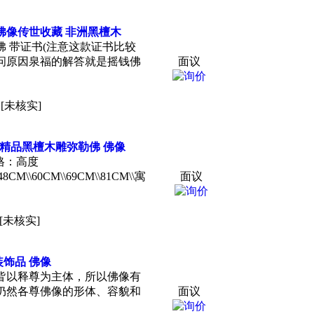
佛像传世
收藏
非洲黑檀木
 带证书(注意这款证书比较
问原因泉福的解答就是摇钱佛
面议
[未核实]
精品黑檀木雕弥勒佛 佛像
格：高度
\48CM\\60CM\\69CM\\81CM\\寓
面议
[未核实]
装饰品 佛像
皆以释尊为主体，所以佛像有
仍然各尊佛像的形体、容貌和
面议