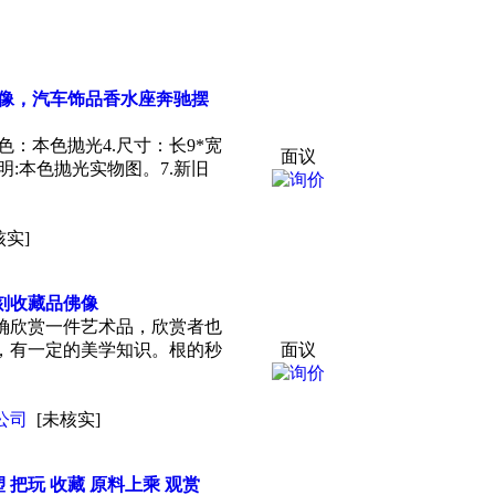
佛像，汽车饰品香水座奔驰摆
颜色：本色抛光4.尺寸：长9*宽
面议
图片说明:本色抛光实物图。7.新旧
核实]
刻
收藏
品佛像
确欣赏一件艺术品，欣赏者也
，有一定的美学知识。根的秒
面议
公司
[未核实]
塑 把玩
收藏
原料上乘 观赏