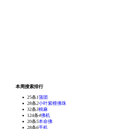
本周搜索排行
25条
1
蒲团
28条
2
小叶紫檀佛珠
32条
3
棉麻
124条
4
佛机
20条
5
本命佛
28条
6
手机