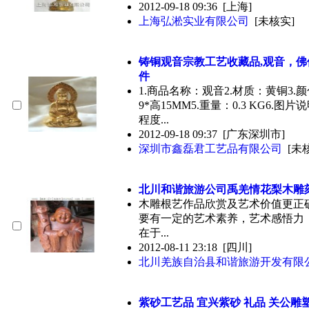
2012-09-18 09:36
[上海]
上海弘淞实业有限公司
[未核实]
铸铜观音宗教工艺
收藏
品,观音，
件
1.商品名称：观音2.材质：黄铜3.
9*高15MM5.重量：0.3 KG6.
程度...
2012-09-18 09:37
[广东深圳市]
深圳市鑫磊君工艺品有限公司
[未
北川和谐旅游公司禹羌情花梨木雕
木雕根艺作品欣赏及艺术价值更正
要有一定的艺术素养，艺术感悟力
在于...
2012-08-11 23:18
[四川]
北川羌族自治县和谐旅游开发有限
紫砂工艺品 宜兴紫砂 礼品 关公雕