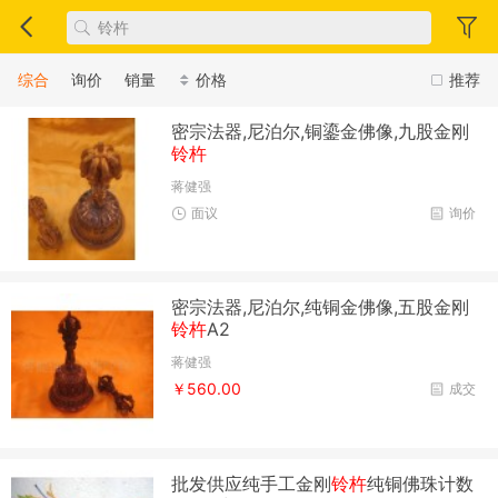
综合
询价
销量
价格
推荐
密宗法器,尼泊尔,铜鎏金佛像,九股金刚
铃杵
蒋健强
面议
询价
密宗法器,尼泊尔,纯铜金佛像,五股金刚
铃杵
A2
蒋健强
￥560.00
成交
批发供应纯手工金刚
铃杵
纯铜佛珠计数