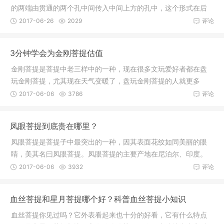
的两端由贯通的两个孔中间传入中间上方的孔中，这个形式在后
来的说法
2017-06-26
2029
评论
3分钟学会为金刚菩提估值
金刚菩提是菩提中老三样中的一种，现在很多文玩爱好者都在盘
玩金刚菩提，尤其现在天气变暖了，盘玩金刚菩提的人就更多
了。很多人
2017-06-06
3786
评论
凤眼菩提到底贵在哪里？
凤眼菩提是菩提子中最突出的一种，因其表面花纹如同美丽的眼
睛，美其名曰凤眼菩提。凤眼菩提的主要产地在尼泊尔、印度。
凤眼菩提
2017-06-06
3932
评论
血丝菩提和星月菩提哪个好？科普血丝菩提小知识
血丝菩提你见过吗？它外表看起来也十分的好看，它有什么特点