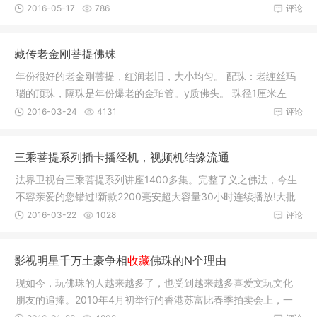
品，很多投
2016-05-17
786
评论
藏传老金刚菩提佛珠
年份很好的老金刚菩提，红润老旧，大小均匀。 配珠：老缠丝玛
瑙的顶珠，隔珠是年份爆老的金珀管。y质佛头。 珠径1厘米左
右，对折
2016-03-24
4131
评论
三乘菩提系列插卡播经机，视频机结缘流通
法界卫视台三乘菩提系列讲座1400多集。完整了义之佛法，今生
不容亲爱的您错过!新款2200毫安超大容量30小时连续播放!大批
量拿货价
2016-03-22
1028
评论
影视明星千万土豪争相
收藏
佛珠的N个理由
现如今，玩佛珠的人越来越多了，也受到越来越多喜爱文玩文化
朋友的追捧。2010年4月初举行的香港苏富比春季拍卖会上，一
串清代御制