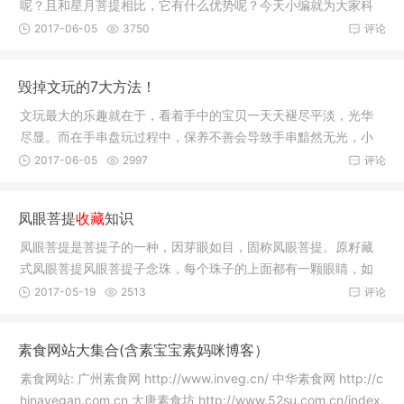
呢？且和星月菩提相比，它有什么优势呢？今天小编就为大家科
普一些血
2017-06-05
3750
评论
毁掉文玩的7大方法！
文玩最大的乐趣就在于，看着手中的宝贝一天天褪尽平淡，光华
尽显。而在手串盘玩过程中，保养不善会导致手串黯然无光，小
编总结了
2017-06-05
2997
评论
凤眼菩提
收藏
知识
凤眼菩提是菩提子的一种，因芽眼如目，固称凤眼菩提。原籽藏
式凤眼菩提风眼菩提子念珠，每个珠子的上面都有一颗眼睛，如
打开内有
2017-05-19
2513
评论
素食网站大集合(含素宝宝素妈咪博客）
素食网站: 广州素食网 http://www.inveg.cn/ 中华素食网 http://c
hinavegan.com.cn 大唐素食坊 http://www.52su.com.cn/index.