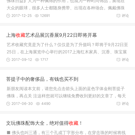
佛珠日益扩大为一种佩饰的作用，也成为一种时尚饰品，展现在
大众的眼球，很多人士都随身携带、出现在各种场合。佩戴佛珠
可以根据
2017-12-25
12691
评论
上海
收藏
艺术品展沉香展9月22日即将开幕
艺术收藏究竟是为了什么？仅仅是为了升值吗？即将于9月22日至
25日，在上海展览中心举行的2017上海红木家具、沉香、珠宝展
览将告诉
2017-09-12
1717
评论
菩提子中的奢侈品，有钱也买不到
新朋友阅读本文前，请您先点击箭头上面的蓝色字体金刚菩提子
佛珠，再点关 注这样您就可以继续免费收到更好的文章了，每天
都有分享
2017-06-30
4490
评论
文玩佛珠配饰大全，绝对值得
收藏
！
■ 佛头也叫三通，有三个孔成丁字形分布，在穿念珠的时候将线