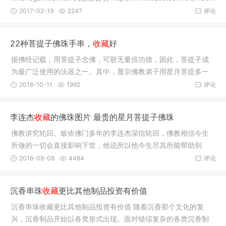
js
2017-02-19
2247
评论
22种菩提子佛珠手串，
收藏
好
据佛经记载，用菩提子念佛，可获无量倍功德，因此，菩提子成
为最广泛使用的法器之一。其中，显宗佛教弟子用星月菩提多一
些，密宗
2016-10-11
1992
评论
李连杰
收藏
的佛珠图片 最贵的星月菩提子佛珠
佛教讲究轮回。皈依佛门多年的李连杰深信轮回，佛教相信今生
所做的一切会直接影响下世，他说所以他今生尽其所能帮助别
人，务求下
2016-08-08
4484
评论
沉香串珠
收藏
更比其他制品投资有价值
沉香串珠收藏更比其他制品投资有价值 随着沉香那个文化的复
兴，沉香制品开始以各类形式出现。面对错综复杂的各类沉香制