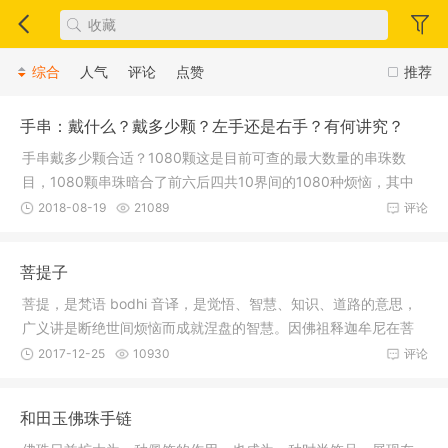
综合
人气
评论
点赞
推荐
手串：戴什么？戴多少颗？左手还是右手？有何讲究？
手串戴多少颗合适？1080颗这是目前可查的最大数量的串珠数
目，1080颗串珠暗合了前六后四共10界间的1080种烦恼，其中
每界为108种
2018-08-19
21089
评论
菩提子
菩提，是梵语 bodhi 音译，是觉悟、智慧、知识、道路的意思，
广义讲是断绝世间烦恼而成就涅盘的智慧。因佛祖释迦牟尼在菩
提树下证
2017-12-25
10930
评论
和田玉佛珠手链