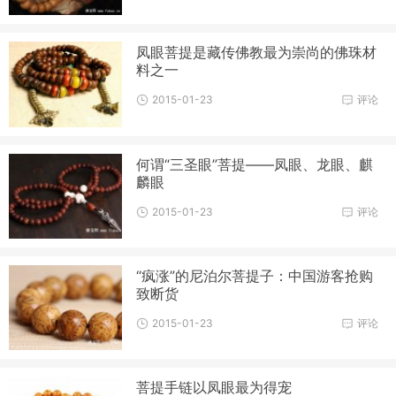
凤眼菩提是藏传佛教最为崇尚的佛珠材
料之一
2015-01-23
评论
何谓“三圣眼”菩提——凤眼、龙眼、麒
麟眼
2015-01-23
评论
“疯涨”的尼泊尔菩提子：中国游客抢购
致断货
2015-01-23
评论
菩提手链以凤眼最为得宠