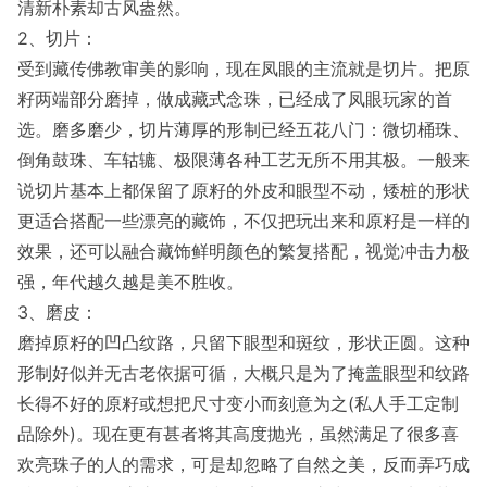
清新朴素却古风盎然。
2、切片：
受到藏传佛教审美的影响，现在凤眼的主流就是切片。把原
籽两端部分磨掉，做成藏式念珠，已经成了凤眼玩家的首
选。磨多磨少，切片薄厚的形制已经五花八门：微切桶珠、
倒角鼓珠、车轱辘、极限薄各种工艺无所不用其极。一般来
说切片基本上都保留了原籽的外皮和眼型不动，矮桩的形状
更适合搭配一些漂亮的藏饰，不仅把玩出来和原籽是一样的
效果，还可以融合藏饰鲜明颜色的繁复搭配，视觉冲击力极
强，年代越久越是美不胜收。
3、磨皮：
磨掉原籽的凹凸纹路，只留下眼型和斑纹，形状正圆。这种
形制好似并无古老依据可循，大概只是为了掩盖眼型和纹路
长得不好的原籽或想把尺寸变小而刻意为之(私人手工定制
品除外)。现在更有甚者将其高度抛光，虽然满足了很多喜
欢亮珠子的人的需求，可是却忽略了自然之美，反而弄巧成