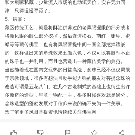
和大喇嘛私藏，少量流入市场的也动辄天价，实在无力问
津，只得慢慢寻觅了。
5、镶嵌：
藏区传统工艺，就是将酥油供养过的老凤眼漏眼的部分或者
将新凤眼的眼仁部分挖掉，然后嵌进松石、南红、珊瑚、蜜
蜡等等藏传佛宝；也有将凤眼菩提中间一圈全部挖掉镶嵌
的，这样做出来的单珠效果五颜六色，不仅可以将眼型不正
的珠子也一并利用，而且也营造出一种藏传美学的典范。
当然随着现在国内文玩热的日益高涨，念珠已经不仅仅局限
于宗教领域，很多有想法且动手能力强的朋友对菩提念珠的
改造可谓是五花八门。在几个古老制式的基础上也衍生出许
多新奇的造型，毕竟一物配一主，很多时候喜欢就是缘分，
念珠造型的蓬勃发展对于信仰来说的确不失为一件美事。
想了解更多凤眼菩提资讯请继续关注佛宝网。