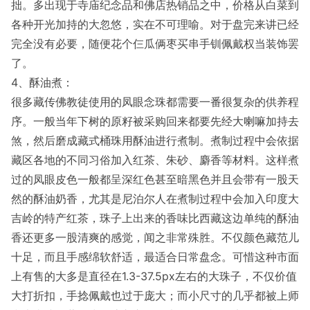
拙。多出现于寺庙纪念品和佛店热销品之中，价格从白菜到
各种开光加持的大忽悠，实在不可理喻。对于盘完来讲已经
完全没有必要，随便花个仨瓜俩枣买串手钏佩戴权当装饰罢
了。
4、酥油煮：
很多藏传佛教徒使用的凤眼念珠都需要一番很复杂的供养程
序。一般当年下树的原籽被采购回来都要先经大喇嘛加持去
煞，然后磨成藏式桶珠用酥油进行煮制。煮制过程中会依据
藏区各地的不同习俗加入红茶、朱砂、麝香等材料。这样煮
过的凤眼皮色一般都呈深红色甚至暗黑色并且会带有一股天
然的酥油奶香，尤其是尼泊尔人在煮制过程中会加入印度大
吉岭的特产红茶，珠子上出来的香味比西藏这边单纯的酥油
香还更多一股清爽的感觉，闻之非常殊胜。不仅颜色藏范儿
十足，而且手感绵软舒适，最适合日常盘念。可惜这种市面
上有售的大多是直径在1.3-37.5px左右的大珠子，不仅价值
大打折扣，手捻佩戴也过于庞大；而小尺寸的几乎都被上师