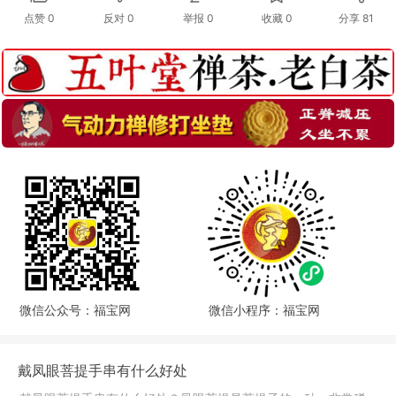
点赞
0
反对
0
举报 0
收藏 0
分享
81
微信公众号：福宝网
微信小程序：福宝网
戴凤眼菩提手串有什么好处