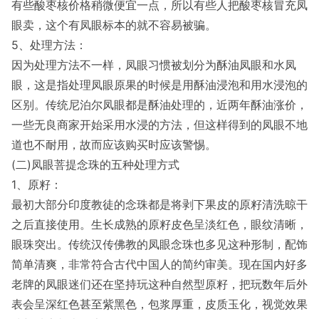
有些酸枣核价格稍微便宜一点，所以有些人把酸枣核冒充凤
眼卖，这个有凤眼标本的就不容易被骗。
5、处理方法：
因为处理方法不一样，凤眼习惯被划分为酥油凤眼和水凤
眼，这是指处理凤眼原果的时候是用酥油浸泡和用水浸泡的
区别。传统尼泊尔凤眼都是酥油处理的，近两年酥油涨价，
一些无良商家开始采用水浸的方法，但这样得到的凤眼不地
道也不耐用，故而应该购买时应该警惕。
(二)凤眼菩提念珠的五种处理方式
1、原籽：
最初大部分印度教徒的念珠都是将剥下果皮的原籽清洗晾干
之后直接使用。生长成熟的原籽皮色呈淡红色，眼纹清晰，
眼珠突出。传统汉传佛教的凤眼念珠也多见这种形制，配饰
简单清爽，非常符合古代中国人的简约审美。现在国内好多
老牌的凤眼迷们还在坚持玩这种自然型原籽，把玩数年后外
表会呈深红色甚至紫黑色，包浆厚重，皮质玉化，视觉效果