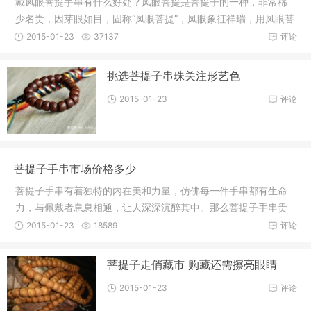
戴凤眼菩提手串有什么好处？凤眼菩提是菩提子的一种，非常稀
少名贵，因芽眼如目，固称“凤眼菩提”，凤眼象征祥瑞，用凤眼菩
提制
2015-01-23
37137
评论
挑选菩提子串珠关注形艺色
2015-01-23
评论
菩提子手串市场价格多少
菩提子手串有着独特的内在美和力量，仿佛每一件手串都有生命
力，与佩戴者息息相通，让人深深沉醉其中。那么菩提子手串贵
吗？市场
2015-01-23
18589
评论
菩提子走俏藏市 购藏还需擦亮眼睛
2015-01-23
评论