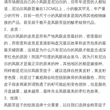
满市场都说自己的小凤眼是尼泊尔的，但常年进货的人都知
道，尼泊尔凤眼普遍在1.2CM以上，小的极其罕见，年产量
少的可怜，目前一些尺寸小的凤眼很多是国内用其他植物嫁
接的产品。甚至就干脆不是凤眼菩提的酸枣核替代品。
2、皮质：
尼泊尔凤眼的皮质是所有产地凤眼皮质最好的，密度最好
的，而密度和皮质是直接影响盘完最后效果和皮壳包浆的最
最关键因素，这就是为什么只有尼泊尔的凤眼才能盘念成深
枣红色的原因！而国产印度的凤眼就会发乌，因为只有尼泊
尔的凤眼才是最正宗的原来的种，其他地区的都是嫁接种。
同样都是尼泊尔凤眼菩提子，建议选择自然黄皮籽，黄皮籽
变色慢，但是过了尴尬期会给您脱胎换骨的美丽颜色，而红
皮子很多商家所谓熟透了的籽可能起初变色很快，但是颜色
月盘越重，越来越黑，最终失去凤眼最美的枣红色效果。
3、纹路：
凤眼菩提子的纹路选择十分重要，以往我们选择金刚菩提子