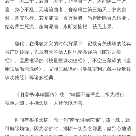
若十，若二十，若百，若千，乃至百千万。若能满二十万
遍，身心不乱，无诸谄曲者，舍命得生第三焰天，衣食自
然，常安乐行。若复能满一百万遍者，当得断除百八结业，
始名背生死流、趣向泥洹，永断烦恼根，获无上果。
唐代，在佛教大兴的时代背景下，记载有关佛珠的经典
被广泛传译，先后有天竺僧人阿地瞿多译的《陀罗尼集
经》、宝思惟译的《校量数珠功德经》、不空三藏译的《金
刚顶瑜伽念珠经》、义净三藏译的《曼殊室利咒藏中校量数
珠功德经》等诸多经典。
《旧唐书·李辅国传》载：”辅国不茹荤血，常为僧行，
视事之隙，手持念珠，人皆信以为善。
世间有很多烦恼，念一句“南无阿弥陀佛”，拨一珠，就
可解除烦恼。因为念佛时，排除一切杂念邪思，做到心地清