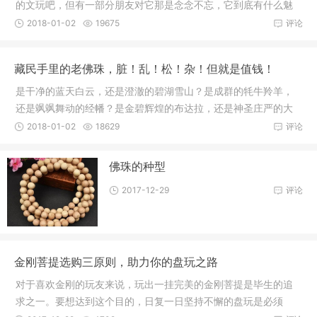
的文玩吧，但有一部分朋友对它那是念念不忘，它到底有什么魅
力呢，一
2018-01-02
19675
评论
藏民手里的老佛珠，脏！乱！松！杂！但就是值钱！
是干净的蓝天白云，还是澄澈的碧湖雪山？是成群的牦牛羚羊，
还是飒飒舞动的经幡？是金碧辉煌的布达拉，还是神圣庄严的大
昭寺？你
2018-01-02
18629
评论
佛珠的种型
2017-12-29
评论
金刚菩提选购三原则，助力你的盘玩之路
对于喜欢金刚的玩友来说，玩出一挂完美的金刚菩提是毕生的追
求之一。要想达到这个目的，日复一日坚持不懈的盘玩是必须