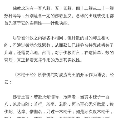
佛教念珠有一百八颗、五十四颗、四十二颗或二十一颗
数种等等，分别蕴含一定的佛教意义。念珠的出现或使用都
首先基于它的实用性——计数功能。
尽管被计数之内容各不相同，但计数的目的却是相同
的，即通过拨动念珠颗数，从而获知已经称名持咒或祈祷了
几遍，还需要几遍。然而，对于佛教而言，在这简单计数的
背后，真正起着支撑作用的乃是其实效性。
《木槵子经》所载佛陀对波流离王的开示作为通说。经
云：
佛告王言：若欲灭烦恼障、报障者，当贯木槵子一百
八，以常自随；若行、若坐、若卧，恒当至心无分散意，称
佛陀、达摩、僧伽名，乃过一木槵子；如是渐次度木槵子，