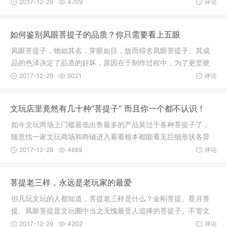
的，而在最
2017-12-29
4709
评论
如何鉴别凤眼菩提子的品质？你只需要看上五眼
凤眼菩提子，物如其名，芽眼如目，故而得名凤眼菩提子。其成
品的色泽决定了品质的好坏，原因在于制作过程中，为了更坚硬
且光泽度
2017-12-29
5021
评论
文玩店里竟然有几十种“菩提子” 而且你一个都不认识！
如今文玩商场上门槛最低出售最多的产品莫过于各种菩提子了，
随意找一家文玩商场和商铺进入看看根本都能看见巨细形状各异
的疑似植
2017-12-29
4689
评论
菩提老三样，永远是老玩家的最爱
但凡玩文玩的人都知道，菩提老三样是什么？金刚菩提、星月菩
提、凤眼菩提是文玩圈中当之无愧最受人追捧的菩提子。不管文
玩圈内如
2017-12-29
4202
评论