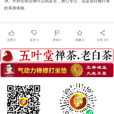
净。手持念珠念佛可以制妄念，身心专注。这是源自修行者
的亲身体验。
点赞
0
反对
0
举报 0
收藏 0
分享
131