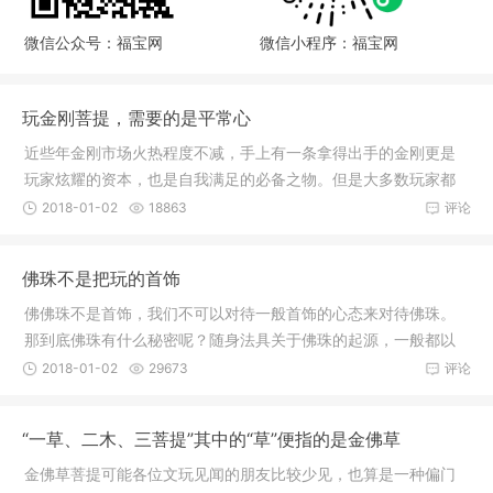
微信公众号：福宝网
微信小程序：福宝网
玩金刚菩提，需要的是平常心
近些年金刚市场火热程度不减，手上有一条拿得出手的金刚更是
玩家炫耀的资本，也是自我满足的必备之物。但是大多数玩家都
有一套挑
2018-01-02
18863
评论
佛珠不是把玩的首饰
佛佛珠不是首饰，我们不可以对待一般首饰的心态来对待佛珠。
那到底佛珠有什么秘密呢？随身法具关于佛珠的起源，一般都以
《木槵子
2018-01-02
29673
评论
“一草、二木、三菩提”其中的“草”便指的是金佛草
金佛草菩提可能各位文玩见闻的朋友比较少见，也算是一种偏门