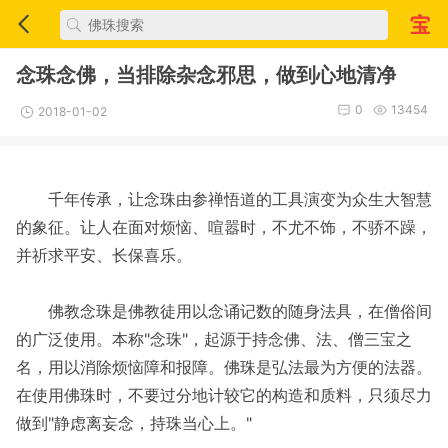
念珠念佛，当排除杂念邪思，做到心地清净
0
13454
2018-01-02
千年传承，让念珠由参禅悟道的工具演变为众生大智慧
的象征。让人在面对烦恼、喧嚣时，不尤不饰，不骄不躁，
并祈求平安、长保喜乐。
佛教念珠是佛教徒用以念诵记数的随身法具，在僧俗间
的广泛使用。本称"念珠"，起源于持念佛、法、僧三宝之
名，用以消除烦恼障和报障。佛珠是弘法最为方便的法器。
在使用佛珠时，不要过分地计较它的构造和质料，只须尽力
做到"静虑离妄念，持珠当心上。"