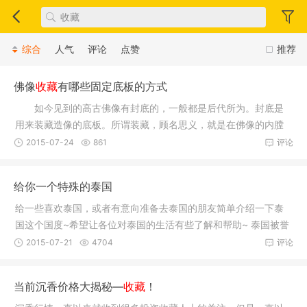
综合
人气
评论
点赞
推荐
佛像
收藏
有哪些固定底板的方式
如今见到的高古佛像有封底的，一般都是后代所为。封底是
用来装藏造像的底板。所谓装藏，顾名思义，就是在佛像的内膛
放置一些
2015-07-24
861
评论
给你一个特殊的泰国
给一些喜欢泰国，或者有意向准备去泰国的朋友简单介绍一下泰
国这个国度~希望让各位对泰国的生活有些了解和帮助~ 泰国被誉
为微笑
2015-07-21
4704
评论
当前沉香价格大揭秘—
收藏
！