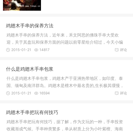
鸡翅木手串的保养方法
鸡翅木手串的保养方法，近年来，禾文阿思的佛珠手串大受欢
迎，关于其盘玩和保养方面的问题以前零星给介绍过，今天小编
将所有类型
2015-01-21
14817
评论
什么是鸡翅木手串包浆
什么是鸡翅木手串包浆，鸡翅木产于亚洲热带地区，如印度、泰
国、缅甸及南洋群岛。鸡翅木是檀木中最名贵的,生长极其缓慢，
需数百年
2015-01-21
16594
评论
鸡翅木手串把玩有何技巧
鸡翅木手串把玩有何技巧，据了解，作为文玩的一种，手串投资
收藏渐成气候。手串种类繁多，单从材质上分为小叶紫檀、海南