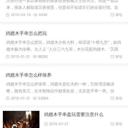
沉香行情一直以来就收到很多投资收藏人士的关注。但是一直以
来，很多人都知道沉香很贵，但是却不知道它们的全面行情。近
期，我们
2015-03-15
3026
评论
鸡翅木手串怎么把玩
鸡翅木手串怎么把玩，鸡翅木少有大料，俗话说“十檀九空”，故鸡
翅木极为珍稀。古人云 “人分三六九等，木分花梨鸡翅木。”又因
为
2015-01-21
88292
评论
鸡翅木手串怎么样保养
鸡翅木手串怎么样保养，鸡翅木是红木的一种，它纹理流畅清
晰，颜色突兀，在木制饰品中颇受欢迎，尤其是手串一类。但
是，鸡翅木毕
2015-01-21
32964
评论
鸡翅木手串盘玩需要注意什么
2015-01-21
评论