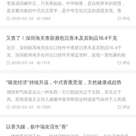
零落成泥碾作尘，只有香如故。中华制香，是自然草本的智慧，
是含蓄内敛的中式生活美学，是中华文化沉淀的逍遥意境。香
牌，不仅仅
2025-03-24
1063
评论
又查了！深圳海关查获濒危沉香木及其制品16.4千克
近日，深圳邮局海关在出口快件中查获沉香木及其制品16.4千
克。深圳邮局海关在对出口快件开展监管时，发现一票包裹机检
图像异常，
2025-03-24
1113
评论
“嗅觉经济”持续升温，中式香熏受宠，天然健康成趋势
感情和气味是这么一种东西：它们犹如光之于太阳，音乐之于
风。英国浪漫主义诗人威廉华兹华斯曾这样描述气味对于人类感
情的独特作
2025-03-24
1050
评论
以香为媒，叙中瑞友谊长“香”