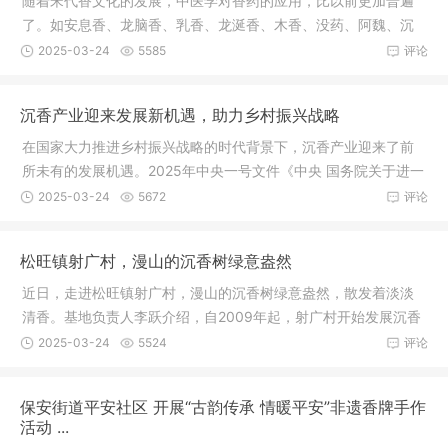
随着宋代香文化的发展，中医学对香药的应用，比以前更加普遍
了。如安息香、龙脑香、乳香、龙涎香、木香、没药、阿魏、沉
香、苏合
2025-03-24
5585
评论
沉香产业迎来发展新机遇，助力乡村振兴战略
在国家大力推进乡村振兴战略的时代背景下，沉香产业迎来了前
所未有的发展机遇。2025年中央一号文件《中央 国务院关于进一
步深化
2025-03-24
5672
评论
松旺镇射广村，漫山的沉香树绿意盎然
近日，走进松旺镇射广村，漫山的沉香树绿意盎然，散发着淡淡
清香。基地负责人李跃介绍，自2009年起，射广村开始发展沉香
产业，从
2025-03-24
5524
评论
保安街道平安社区 开展“古韵传承 情暖平安”非遗香牌手作
活动 ...