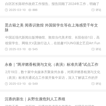
白区区长陈研作政府工作报告。报告回顾了2024年工作，明确了
2025年发
2025-03-10
886
评论
觅古籍之美 闻香识敦煌 外国留学生等在上海感受千年文
脉
中国近现代新闻出版博物馆、敦煌当代美术馆、长阳创谷1日，高
校留学生、网络大V及旅行达人，在拾趣YOUNG浦之艺启Art Fun
活动中，
2025-03-10
545
评论
永春｜“两岸燃香检测与文化（表演）标准共通”试点工作
2月19日，数十家中央媒体齐聚泉州永春，对两岸燃香检测与文化
（表演）标准共通试点工作展开集中采访，深入了解该工作的开
展情况
2025-03-10
549
评论
沉香的新生｜从野生濒危到人工养殖