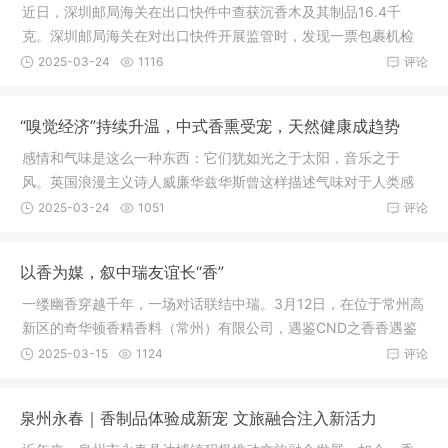
近日，深圳邮局海关在出口快件中查获沉香木及其制品16.4千
克。深圳邮局海关在对出口快件开展监管时，发现一票包裹机检
图像异常，
2025-03-24
1116
评论
“嗅觉经济”持续升温，中式香熏受宠，天然健康成趋势
感情和气味是这么一种东西：它们犹如光之于太阳，音乐之于
风。英国浪漫主义诗人威廉华兹华斯曾这样描述气味对于人类感
情的独特作
2025-03-24
1051
评论
以香为媒，叙中瑞友谊长“香”
一缕幽香穿越千年，一场对话联结中瑞。3月12日，在位于常州高
新区的奇华顿香精香料（常州）有限公司，遇鉴CND之香香遇鉴
主题沙龙
2025-03-15
1124
评论
泉州永春｜香制品体验成新宠 文旅融合注入新活力