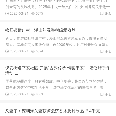
在国家大力推进乡村振兴战略的时代背景下，沉香产业迎来了前
所未有的发展机遇。2025年中央一号文件《中央 国务院关于进一
步深化
2025-03-24
5675
评论
松旺镇射广村，漫山的沉香树绿意盎然
近日，走进松旺镇射广村，漫山的沉香树绿意盎然，散发着淡淡
清香。基地负责人李跃介绍，自2009年起，射广村开始发展沉香
产业，从
2025-03-24
5524
评论
保安街道平安社区 开展“古韵传承 情暖平安”非遗香牌手作
活动 ...
零落成泥碾作尘，只有香如故。中华制香，是自然草本的智慧，
是含蓄内敛的中式生活美学，是中华文化沉淀的逍遥意境。香
牌，不仅仅
2025-03-24
1063
评论
又查了！深圳海关查获濒危沉香木及其制品16.4千克