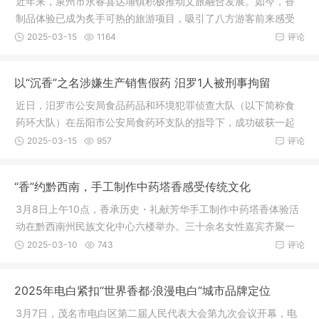
近年来，泉州市永春县达埔镇积极推动文旅融合发展。如今，香
制品体验已成为炙手可热的旅游项目，吸引了八方游客前来感受
香的独特
2025-03-15
1164
评论
以“沉香”之名涉嫌生产销售假药 汨罗1人被刑事拘留
近日，汨罗市公安局食品药品和环境犯罪侦查大队（以下简称食
药环大队）在岳阳市公安局食药环支队的指导下，成功破获一起
涉嫌生产
2025-03-15
957
评论
“香”约黔西南，手工制作中药塔香感受传统文化
3月8日上午10点，香承历史・礼献芳华手工制作中药塔香体验活
动在黔西南州民族文化中心六楼举办。三十余名女性嘉宾齐聚一
堂，共同
2025-03-10
743
评论
2025年电白紧扣“世界香都·浪漫电白”城市品牌定位
3月7日，茂名市电白区第二届人民代表大会第九次会议开幕，电