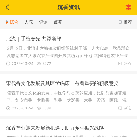
沉香资讯
综合
人气
评论
点赞
推荐
北流｜手植春光 共添新绿
3月12日，北流市六靖镇政府组织镇村干部、人大代表、党员群众
及志愿者在大坡沉香产业园开展共植万亩绿地 共推特色农业产业
发展主
2025-03-24
5472
评论
宋代香文化发展及其医学临床上有着重要的积极意义
随着宋代香文化的发展，中医学对香药的应用，比以前更加普遍
了。如安息香、龙脑香、乳香、龙涎香、木香、没药、阿魏、沉
香、苏合
2025-03-24
5588
评论
沉香产业迎来发展新机遇，助力乡村振兴战略