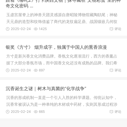
跟着《哪吒2》打卡陕西文物｜探寻藏在“文物彩蛋”里的神
奇文化密码 ...
玉虚宫屋脊上的神兽天团灵感源自唐昭陵博物馆藏陶鸱尾；神秘
天元鼎的造型和纹饰借鉴了商代的龙纹扁足鼎、战国镶嵌几何纹
敦；哪吒
2025-02-24
1425
评论
银奖《方寸》 烟升成字，独属于中国人的熏香浪漫
方寸是新兴香文化消费品牌。香氛文化逐渐流行，西方的香薰占
据了大部分香氛市场，而中国香文化还没有成熟的品牌。我们希
望借助设
2025-02-24
697
评论
沉香诞生之谜｜树木与真菌的“化学战争”
沉香的形成机制一直是一个引人入胜的科学课题。传统认知中，
沉香常被误认为是一种单纯的木材或中药材，实则其形成过程涉
及复杂的
2025-02-24
665
评论